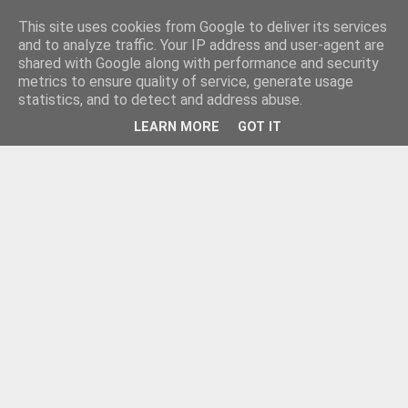
This site uses cookies from Google to deliver its services
and to analyze traffic. Your IP address and user-agent are
shared with Google along with performance and security
metrics to ensure quality of service, generate usage
statistics, and to detect and address abuse.
LEARN MORE
GOT IT