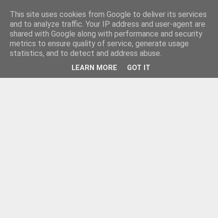
This site uses cookies from Google to deliver its services
and to analyze traffic. Your IP address and user-agent are
shared with Google along with performance and security
metrics to ensure quality of service, generate usage
statistics, and to detect and address abuse.
LEARN MORE
GOT IT