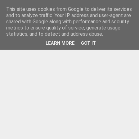
This site uses cookies from Google to deliver its services
and to analyze traffic. Your IP address and user-agent are
shared with Google along with performance and security
metrics to ensure quality of service, generate usage
statistics, and to detect and address abuse.
LEARN MORE
GOT IT