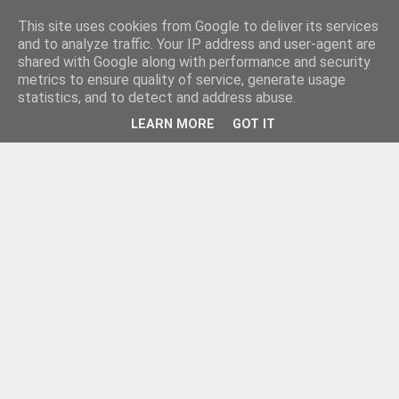
This site uses cookies from Google to deliver its services
and to analyze traffic. Your IP address and user-agent are
shared with Google along with performance and security
metrics to ensure quality of service, generate usage
statistics, and to detect and address abuse.
LEARN MORE
GOT IT