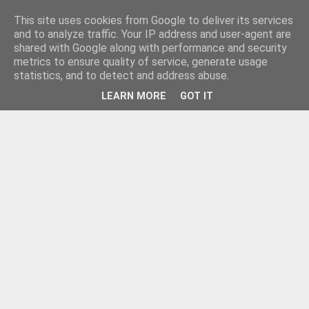
This site uses cookies from Google to deliver its services
and to analyze traffic. Your IP address and user-agent are
shared with Google along with performance and security
metrics to ensure quality of service, generate usage
statistics, and to detect and address abuse.
LEARN MORE
GOT IT