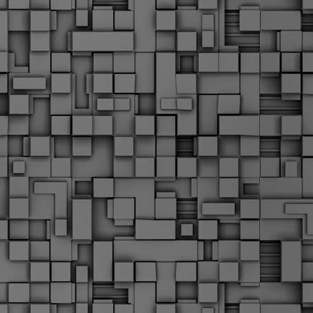
Μ
Ν
Α
χ
φ
υ
α
εί
M
Τ
κ
Δ
ζ
F