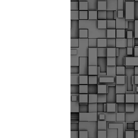
ύς αστυνομικούς, οι οποίοι έχουν
οβλεπόμενη εκπαίδευσή τους και
βουν καθήκοντα.
ιμασίας, ο Δήμος παρέλαβε τρία
 τα οποία θα χρησιμοποιούνται για
καθημερινές μετακινήσεις των
.
Δημοτική Αστυνομία
MAY
Θεσσαλονίκης:
25