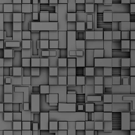
Σ
σ
φ
α
μ
φ
δ
M
Θ
ο
«
δ
ε
M