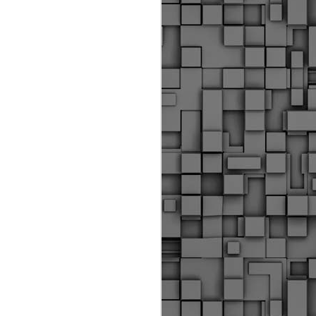
Διοικητικά πρόστιμα
ύψους 11.350€ σε
εργολάβους για
παραβάσεις σε έργα
Ο.Κ.Ω
Η Δημοτική Αστυνομία
Θεσσαλονίκης βεβαίωσε κατά
τις προηγούμενες ημέρες
πρόστιμα για 11 διοικητικές
παραβάσεις που έλαβαν
χώρα κατά τη διάρκεια
εργασιών από εργολαβικά
συνεργεία και οι οποίες
αφορούσαν εκτέλεση
εργασιών χωρίς νόμιμη
σήμανση και στην απόθεση
υλικών – εργαλείων εκτός του
προβλεπόμενου εργοταξίου.