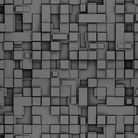
Φωτογραφικό ρεπορτάζ
εγάλες μέρες ζει ο "οργανισμός" της Δημοτικής Αστυνομίας!
α θυμίσουμε ότι κανονικές προσλήψεις στην Δημοτική
στυνομία έχουν να γίνουν από το 2010. Δεκαέξι ολόκληρα
ρόνια! Και βέβαια, ακόμη και με αυτές τις προσλήψεις, δεν
τάνουμε ούτε τα 2/3 των Δημοτικών Αστυνομικών που
πηρετούσαν το 2013 προ της κατάργησης της υπηρεσίας με
πόφαση του σημερινού πρωθυπουργού Κυριάκου Μητσοτάκη. Ας
ναι...
Δημοτική Αστυνομία Θεσσαλονίκης: Διμηνιαίος
AR
απολογισμός ελέγχων τήρησης νομοθεσίας
2
δεσποζόμενων Ζώων συντροφιάς
ον απολογισμό των δράσεων ελέγχου για τα ζώα συντροφιάς
ατά το δίμηνο Ιανουαρίου – Φεβρουαρίου 2026 παρουσιάζει η
ημοτική Αστυνομία Θεσσαλονίκης, με στόχο την προστασία των
ώων και την ομαλή συμβίωση στην πόλη.
ΣτΕ: Οριστική απόρριψη της επαναφοράς του 13ου
EB
και 14ου μισθού για τους δημοσίους υπαλλήλους
18