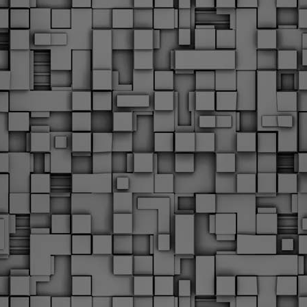
υνεχίζονται οι ορκωμοσίες των νέων Δημοτικών Αστυνομικών
ε δήμους της χώρας. Το Dimastin, αναζητεί σχετικό
ωτογραφικό υλικό στο διαδίκτυο και σας το παρουσιάζει σε
υτή την ανάρτηση. Επίσης, σας καλούμε, αν διαπιστώσετε ότι
ας έχουν "ξεφύγει" ορκωμοσίες, μπορείτε να στέλνετε το
ωτογραφικό τους υλικό στο dimasthes@gmail.gr ώστε να το
ημοσιεύουμε εδώ, άμεσα.
Θεσσαλονίκη: Ορκίστηκαν οι 75 νέοι δημοτικοί
AR
αστυνομικοί – Τι τους ζήτησε ο Αγγελούδης
18
Ενισχύεται το έργο της δημοτικής αστυνομίας στο δήμο
εσσαλονίκης καθώς το πρωί της Τετάρτης 18 Μαρτίου
ρκίστηκαν οι 75 νέοι δημοτικοί αστυνομικοί.
Με αυτούς, σε λίγους μήνες αποκτά ένα ισχυρό σώμα η
ημοτική αστυνομία. Θα είναι πιο κοντά στον πολίτη. Είχα την
υκαιρία να είμαι σήμερα στην ορκωμοσία τους.
Ξεκίνησαν εδώ και μια εβδομάδα οι αφίξεις των
AR
νεοπροσληφθέντων Δημοτικών Αστυνομικών στους
17
δήμους και οι ορκωμοσίες τους - Πλήρες