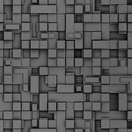
α
δ
α
Τ
ε
Π
ε
δ
F
►
F