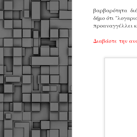
βαρβαρότητα διέ
δήμο ότι "λογαρ
προαναγγέλλει κ
Διαβάστε
την αν
Δήμος Κοζάνης :
JUN
Αναμνηστικά
7