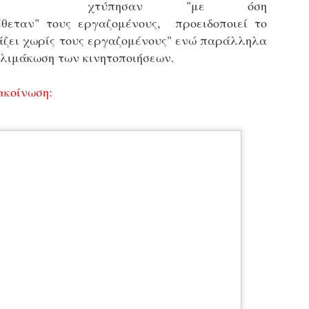
χτύπησαν "με όση
εκπαιδευμένους δημοτικο
θεταν" τους εργαζομένους, προειδοποιεί το
ήδη ολοκληρώσει την πρ
είναι έτοιμοι να αναλά
ιάζει χωρίς τους εργαζομένους" ενώ παράλληλα
λιμάκωση των κινητοποιήσεων.
Στο πλαίσιο της προετο
ολοκαίνουργια σκούτερ,
τις περιπολίες και τις 
ακοίνωση:
στελεχών της υπηρεσίας
Απολογισμός των
Δημοτική Αστυνομία
JUN
JUN
ελέγχων σε ιδιοκτήτες
Θεσσαλονίκης: Ένταση
4
4