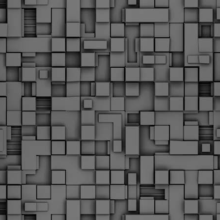
Με την απόφαση αυτή, το ΣτΕ απορρίπτει οριστικά τις
ξιώσεις των δημοσίων υπαλλήλων για επαναφορά των
ώρων, επικυρώνοντας την τρέχουσα κατάσταση παρά τις
ντιδράσεις της ΑΔΕΔΥ
ο ΣτΕ απέρριψε οριστικά την προσφυγή της ΑΔΕΔΥ και ενός
κπαιδευτικού για την επαναφορά των δώρων Χριστουγέννων,
άσχα και θερινής άδειας (13ος και 14ος μισθός) στους
ργαζόμενους του δημόσιου τομέα, κλείνοντας μια μακρά
ιαμάχη δεκαετιών που αφορούσε τις μνημονιακές περικοπές.
Εγγύκλιος ΥΠ.ΕΣ: Προκήρυξη 1Κ/2024 -
EB
Γνωστοποίηση έκδοσης οριστικών αποτελεσμάτων –
4
Παροχή οδηγιών.
 Δείτε/κατεβάστε την πολυαναμενόμενη εγκύκλιο του Υπ.
Με διαρροή 2 μέρες πριν την στάση εργασίας
EB
ενημερώνει το ΣτΕ για την απόρριψη της επαναφοράς
1