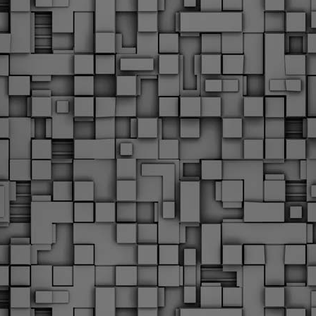
Με την απόφαση αυτή, το ΣτΕ απορρίπτει οριστικά τις
ξιώσεις των δημοσίων υπαλλήλων για επαναφορά των
ώρων, επικυρώνοντας την τρέχουσα κατάσταση παρά τις
ντιδράσεις της ΑΔΕΔΥ
ο ΣτΕ απέρριψε οριστικά την προσφυγή της ΑΔΕΔΥ και ενός
κπαιδευτικού για την επαναφορά των δώρων Χριστουγέννων,
άσχα και θερινής άδειας (13ος και 14ος μισθός) στους
ργαζόμενους του δημόσιου τομέα, κλείνοντας μια μακρά
ιαμάχη δεκαετιών που αφορούσε τις μνημονιακές περικοπές.
Εγγύκλιος ΥΠ.ΕΣ: Προκήρυξη 1Κ/2024 -
EB
Γνωστοποίηση έκδοσης οριστικών αποτελεσμάτων –
4
Παροχή οδηγιών.
 Δείτε/κατεβάστε την πολυαναμενόμενη εγκύκλιο του Υπ.
Με διαρροή 2 μέρες πριν την στάση εργασίας
EB
ενημερώνει το ΣτΕ για την απόρριψη της επαναφοράς
1