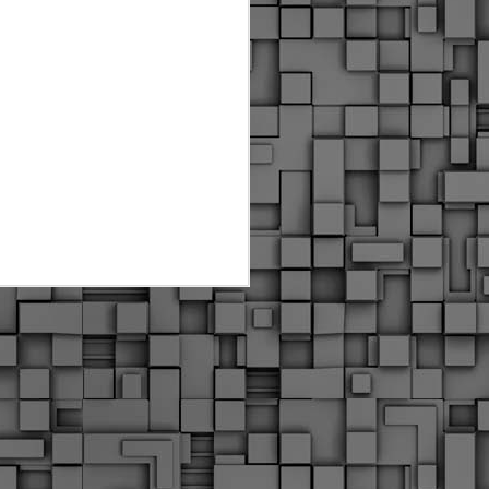
Διοικητικά πρόστιμα
ύψους 11.350€ σε
εργολάβους για
παραβάσεις σε έργα
Ο.Κ.Ω
Η Δημοτική Αστυνομία
Θεσσαλονίκης βεβαίωσε κατά
τις προηγούμενες ημέρες
πρόστιμα για 11 διοικητικές
παραβάσεις που έλαβαν
χώρα κατά τη διάρκεια
εργασιών από εργολαβικά
συνεργεία και οι οποίες
αφορούσαν εκτέλεση
εργασιών χωρίς νόμιμη
σήμανση και στην απόθεση
υλικών – εργαλείων εκτός του
προβλεπόμενου εργοταξίου.