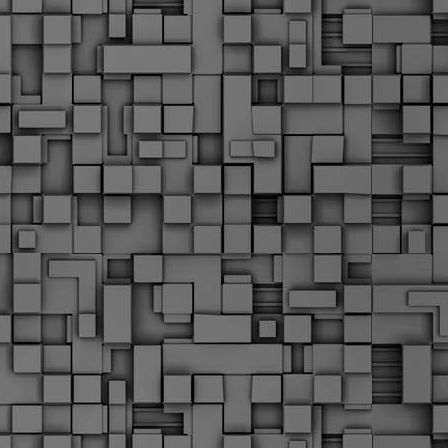
Μ
Ν
Α
χ
φ
υ
α
εί
M
Τ
κ
Δ
ζ
F