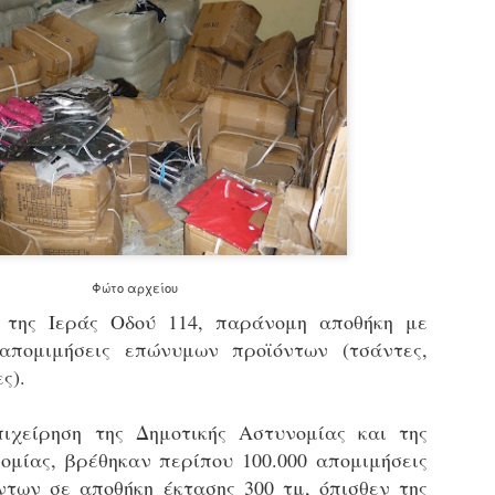
εκπαιδευμένους δημοτικο
ήδη ολοκληρώσει την πρ
είναι έτοιμοι να αναλά
Στο πλαίσιο της προετο
ολοκαίνουργια σκούτερ,
τις περιπολίες και τις 
στελεχών της υπηρεσίας
Φώτο αρχείου
ί της Ιεράς Οδού 114, παράνομη αποθήκη με
 απομιμήσεις επώνυμων προϊόντων (τσάντες,
ς).
ιχείρηση της Δημοτικής Αστυνομίας και της
ομίας, βρέθηκαν περίπου 100.000 απομιμήσεις
Απολογισμός των
Δημοτική Αστυνομία
JUN
JUN
των σε αποθήκη έκτασης 300 τμ, όπισθεν της
ελέγχων σε ιδιοκτήτες
Θεσσαλονίκης: Ένταση
4
4