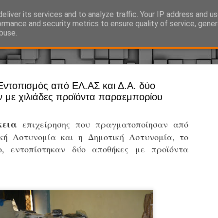
eliver its services and to analyze traffic. Your IP address and u
Ό, τι συμβαίνει γύρω από τη Δημοτική Αστυνομία, την τοπική αυτ
ormance and security metrics to ensure quality of service, gene
buse.
Άργος - Δη
Εντοπισμός από ΕΛ.ΑΣ και Δ.Α. δύο
JUL
 με χιλιάδες προϊόντα παραεμπορίου
Με σκούτε
29
προσωπικό
κεια
επιχείρησης που πραγματοποίησαν από
αρμοδιότη
κή Αστυνομία και η Δημοτική Αστυνομία, το
Ξεκινά επίσημα η λειτο
ο, εντοπίστηκαν δύο αποθήκες με προϊόντα
Η Δημοτική Αστυνομία σ
καθώς από την 1η Αυγού
επιχειρησιακή λειτουργ
παρουσία του Δήμου στου
χώρους.
Η νέα υπηρεσία θα στε