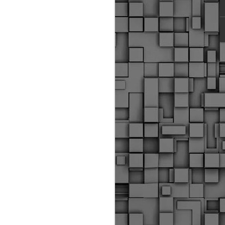
ύς αστυνομικούς, οι οποίοι έχουν
οβλεπόμενη εκπαίδευσή τους και
βουν καθήκοντα.
ιμασίας, ο Δήμος παρέλαβε τρία
 τα οποία θα χρησιμοποιούνται για
καθημερινές μετακινήσεις των
.
Δημοτική Αστυνομία
MAY
Θεσσαλονίκης:
25