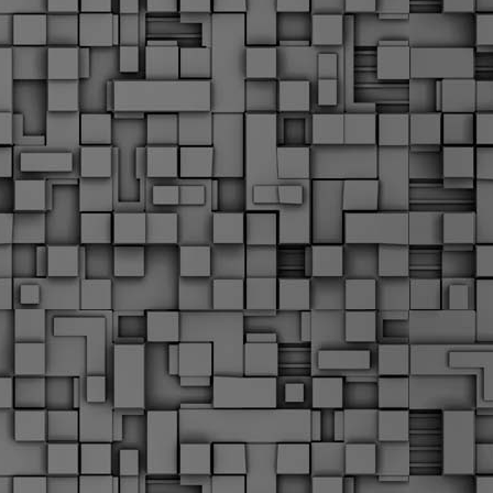
Σ
σ
φ
α
μ
φ
δ
M
Θ
ο
«
δ
ε
M