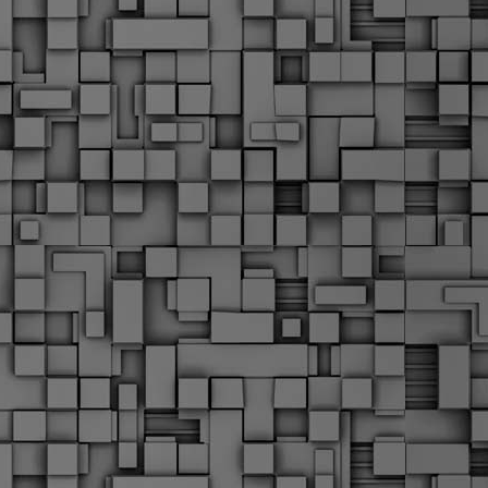
α
δ
α
Τ
ε
Π
ε
δ
F
►
F