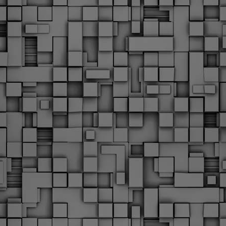
υνεχίζονται οι ορκωμοσίες των νέων Δημοτικών Αστυνομικών
ε δήμους της χώρας. Το Dimastin, αναζητεί σχετικό
ωτογραφικό υλικό στο διαδίκτυο και σας το παρουσιάζει σε
υτή την ανάρτηση. Επίσης, σας καλούμε, αν διαπιστώσετε ότι
ας έχουν "ξεφύγει" ορκωμοσίες, μπορείτε να στέλνετε το
ωτογραφικό τους υλικό στο dimasthes@gmail.gr ώστε να το
ημοσιεύουμε εδώ, άμεσα.
Θεσσαλονίκη: Ορκίστηκαν οι 75 νέοι δημοτικοί
AR
αστυνομικοί – Τι τους ζήτησε ο Αγγελούδης
18
Ενισχύεται το έργο της δημοτικής αστυνομίας στο δήμο
εσσαλονίκης καθώς το πρωί της Τετάρτης 18 Μαρτίου
ρκίστηκαν οι 75 νέοι δημοτικοί αστυνομικοί.
Με αυτούς, σε λίγους μήνες αποκτά ένα ισχυρό σώμα η
ημοτική αστυνομία. Θα είναι πιο κοντά στον πολίτη. Είχα την
υκαιρία να είμαι σήμερα στην ορκωμοσία τους.
Ξεκίνησαν εδώ και μια εβδομάδα οι αφίξεις των
AR
νεοπροσληφθέντων Δημοτικών Αστυνομικών στους
17
δήμους και οι ορκωμοσίες τους - Πλήρες