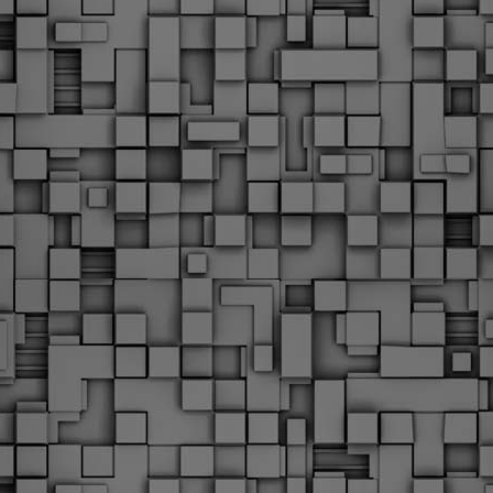
Φωτογραφικό ρεπορτάζ
εγάλες μέρες ζει ο "οργανισμός" της Δημοτικής Αστυνομίας!
α θυμίσουμε ότι κανονικές προσλήψεις στην Δημοτική
στυνομία έχουν να γίνουν από το 2010. Δεκαέξι ολόκληρα
ρόνια! Και βέβαια, ακόμη και με αυτές τις προσλήψεις, δεν
τάνουμε ούτε τα 2/3 των Δημοτικών Αστυνομικών που
πηρετούσαν το 2013 προ της κατάργησης της υπηρεσίας με
πόφαση του σημερινού πρωθυπουργού Κυριάκου Μητσοτάκη. Ας
ναι...
Δημοτική Αστυνομία Θεσσαλονίκης: Διμηνιαίος
AR
απολογισμός ελέγχων τήρησης νομοθεσίας
2
δεσποζόμενων Ζώων συντροφιάς
ον απολογισμό των δράσεων ελέγχου για τα ζώα συντροφιάς
ατά το δίμηνο Ιανουαρίου – Φεβρουαρίου 2026 παρουσιάζει η
ημοτική Αστυνομία Θεσσαλονίκης, με στόχο την προστασία των
ώων και την ομαλή συμβίωση στην πόλη.
ΣτΕ: Οριστική απόρριψη της επαναφοράς του 13ου
EB
και 14ου μισθού για τους δημοσίους υπαλλήλους
18