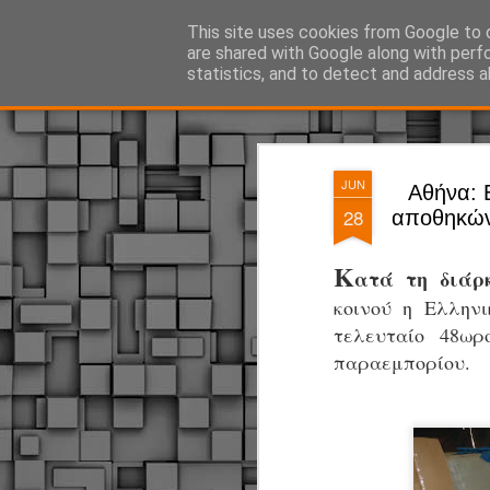
ΔΗΜΟΤΙΚΗ ΑΣΤΥΝΟΜΙΑ, τα νέα!
This site uses cookies from Google to d
are shared with Google along with perf
statistics, and to detect and address a
Magazine
Pages
JUN
Αθήνα: 
28
αποθηκών
Κ
ατά τη διάρ
κοινού η Ελληνι
τελευταίο 48ωρ
παραεμπορίου.