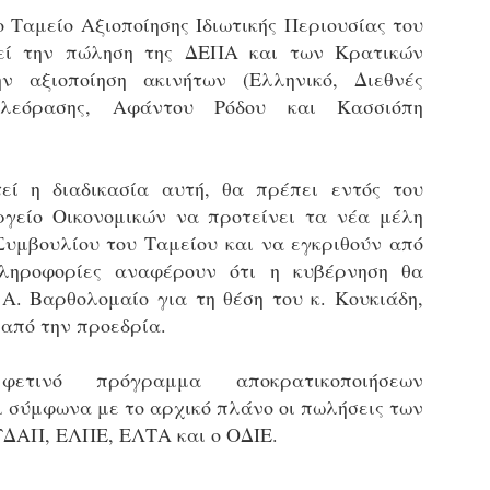
τμήματα δοκιμων Αστυφυλάκων Νάουσας, Γρεβενων
 Ταμείο Αξιοποίησης Ιδιωτικής Περιουσίας του
και Μουζακίου το 2ο μέρος της Θεωρητικής
εί την πώληση της ΔΕΠΑ και των Κρατικών
εκπαίδευσης 4/5 - 31/5
τη έκδοση εγκυκλιου οδηγιών σχετικά με το χρονοδιάγραμμα
ν αξιοποίηση ακινήτων (Ελληνικό, Διεθνές
κπαίδευσης (θεωρητικής και πρακτικής) των νεοδιορισθέντων
ηλεόρασης, Αφάντου Ρόδου και Κασσιόπη
.Α. της προκήρυξης 1Κ/2024, προχώρησε Τμήμα Εποπτείας
νθρωπίνου Δυναμικού Δημοτικής Αστυνομίας, της Δ/νσης
ροσωπικού Τοπ. Αυτοδιοίκησης, της Γενικής Γραμματείας
ημόσιας Διοίκησης του Υπ. Εσωτερικών.
Δημοσιέυθηκε στο ΦΕΚ Β' 1682/26-03-2026 η
AR
εί η διαδικασία αυτή, θα πρέπει εντός του
Απόφαση 16458 με θέμα;: «Εισαγωγική Εκπαίδευση -
27
ργείο Οικονομικών να προτείνει τα νέα μέλη
Επιμόρφωση του ειδικού ένστολου προσωπικού της
δημοτικής αστυνομίας»
 Συμβουλίου του Ταμείου και να εγκριθούν από
ημοσιεύθηκε στο ΦΕΚ Β' 1682/26-03-2026 η Aπόφαση 16458 με
ληροφορίες αναφέρουν ότι η κυβέρνηση θα
ίτλο: «Εισαγωγική Εκπαίδευση - Επιμόρφωση του ειδικού
 Α. Βαρθολομαίο για τη θέση του κ. Κουκιάδη,
νστολου προσωπικού της δημοτικής αστυνομίας».
 από την προεδρία.
ετινό πρόγραμμα αποκρατικοποιήσεων
 σύμφωνα με το αρχικό πλάνο οι πωλήσεις των
Φωτορεπορτάζ από τις ορκωμοσίες των
ΔΑΠ, ΕΛΠΕ, ΕΛΤΑ και ο ΟΔΙΕ.
AR
νεοπροσληφθέντων Δημοτιοκών Αστυνομικών
19
(ανανεώνεται συνεχώς)