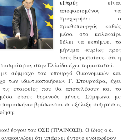
εξπρές
είναι
εκπαιδευμένους δημοτικο
αποφασισμένος να
ήδη ολοκληρώσει την πρ
είναι έτοιμοι να αναλά
προχωρήσει ο
πρωθυπουργός καθώς
Στο πλαίσιο της προετο
μέσα στο καλοκαίρι
ολοκαίνουργια σκούτερ,
τις περιπολίες και τις 
θέλει να εκπέμψει το
στελεχών της υπηρεσίας
μήνυμα -κυρίως προς
τους Ευρωπαίους- ότι η
τασιμότητας στην Ελλάδα έχει τερματιστεί.
με σύμμαχο τον υπουργό Οικονομικών και
ο των ιδιωτικοποιήσεων Γ. Στουρνάρα, έχει
 τις εταιρείες που θα αποτελέσουν και το
μέσα στους θερινούς μήνες. Σύμφωνα με
 παρασκήνιο βρίσκονται σε εξέλιξη συζητήσεις
οίηση:
κού έργου του ΟΣΕ (ΤΡΑΙΝΟΣΕ). Ο ίδιος ο κ.
Απολογισμός των
Δημοτική Αστυνομία
JUN
JUN
 ανακοινώσει ότι υπάρχει έντονο ενδιαφέρον
ελέγχων σε ιδιοκτήτες
Θεσσαλονίκης: Ένταση
4
4