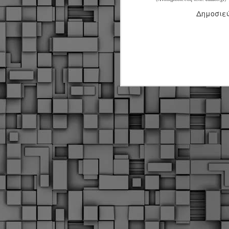
Σ
σ
Δημοσιε
φ
α
μ
φ
δ
M
Θ
ο
«
δ
ε
M