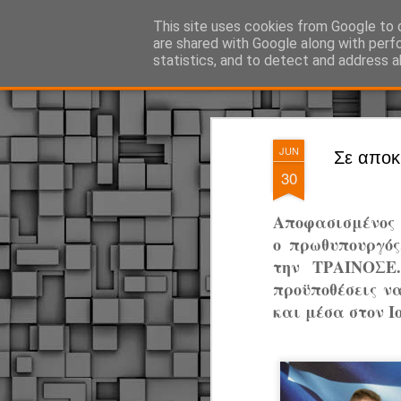
ΔΗΜΟΤΙΚΗ ΑΣΤΥΝΟΜΙΑ, τα νέα!
This site uses cookies from Google to d
are shared with Google along with perf
statistics, and to detect and address a
Magazine
Pages
JUN
Σε αποκ
30
Αποφασισμένος 
ο πρωθυπουργός
την ΤΡΑΙΝΟΣΕ
προϋποθέσεις ν
και μέσα στον Ι