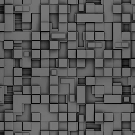
Φωτογραφικό ρεπορτάζ
εγάλες μέρες ζει ο "οργανισμός" της Δημοτικής Αστυνομίας!
α θυμίσουμε ότι κανονικές προσλήψεις στην Δημοτική
στυνομία έχουν να γίνουν από το 2010. Δεκαέξι ολόκληρα
ρόνια! Και βέβαια, ακόμη και με αυτές τις προσλήψεις, δεν
τάνουμε ούτε τα 2/3 των Δημοτικών Αστυνομικών που
πηρετούσαν το 2013 προ της κατάργησης της υπηρεσίας με
πόφαση του σημερινού πρωθυπουργού Κυριάκου Μητσοτάκη. Ας
ναι...
Δημοτική Αστυνομία Θεσσαλονίκης: Διμηνιαίος
AR
απολογισμός ελέγχων τήρησης νομοθεσίας
2
δεσποζόμενων Ζώων συντροφιάς
ον απολογισμό των δράσεων ελέγχου για τα ζώα συντροφιάς
ατά το δίμηνο Ιανουαρίου – Φεβρουαρίου 2026 παρουσιάζει η
ημοτική Αστυνομία Θεσσαλονίκης, με στόχο την προστασία των
ώων και την ομαλή συμβίωση στην πόλη.
ΣτΕ: Οριστική απόρριψη της επαναφοράς του 13ου
EB
και 14ου μισθού για τους δημοσίους υπαλλήλους
18