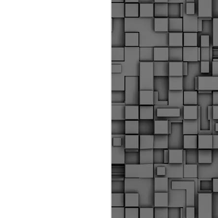
Διοικητικά πρόστιμα
ύψους 11.350€ σε
εργολάβους για
παραβάσεις σε έργα
Ο.Κ.Ω
Η Δημοτική Αστυνομία
Θεσσαλονίκης βεβαίωσε κατά
τις προηγούμενες ημέρες
πρόστιμα για 11 διοικητικές
παραβάσεις που έλαβαν
χώρα κατά τη διάρκεια
εργασιών από εργολαβικά
συνεργεία και οι οποίες
αφορούσαν εκτέλεση
εργασιών χωρίς νόμιμη
σήμανση και στην απόθεση
υλικών – εργαλείων εκτός του
προβλεπόμενου εργοταξίου.