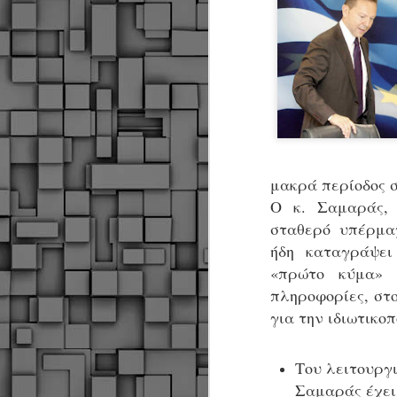
μακρά περίοδος σ
Ο κ. Σαμαράς, 
σταθερό υπέρμαχ
ήδη καταγράψει
«πρώτο κύμα» 
πληροφορίες, στο
για την ιδιωτικοπ
Του λειτουργι
Δήμος Κοζάνης :
JUN
Σαμαράς έχει
Αναμνηστικά
7