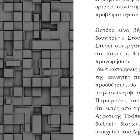
α
οριστεί συνάντη
α
πρόβλημα υγείας 
α
Μ
Ωστόσο, είναι β
π
δουν τους κ. Στο
ε
Κ
Στενοί συνεργάτ
A
ότι πάγια η θέ
προχωρήσουν
Δ
ιδιωτικοποιήσεις
μ
της ακίνητης πε
δ
προσθέτουν, θα
Μ
στην ανάκαμψη τη
λ
Παράγοντες του
«
ότι εκτός από τ
Σ
σ
Αγροτικής Τράπε
ε
M
διεθνείς διαγων
μ
στοιχείων του Δη