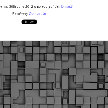
υνεχίζονται οι ορκωμοσίες των νέων Δημοτικών Αστυνομικών
ε δήμους της χώρας. Το Dimastin, αναζητεί σχετικό
ύτηκε
30th June 2012
από τον χρήστη
Dimastin
ωτογραφικό υλικό στο διαδίκτυο και σας το παρουσιάζει σε
Ετικέτες:
Οικονομία
υτή την ανάρτηση. Επίσης, σας καλούμε, αν διαπιστώσετε ότι
ας έχουν "ξεφύγει" ορκωμοσίες, μπορείτε να στέλνετε το
ωτογραφικό τους υλικό στο dimasthes@gmail.gr ώστε να το
ημοσιεύουμε εδώ, άμεσα.
Θεσσαλονίκη: Ορκίστηκαν οι 75 νέοι δημοτικοί
AR
αστυνομικοί – Τι τους ζήτησε ο Αγγελούδης
18
Ενισχύεται το έργο της δημοτικής αστυνομίας στο δήμο
εσσαλονίκης καθώς το πρωί της Τετάρτης 18 Μαρτίου
ρκίστηκαν οι 75 νέοι δημοτικοί αστυνομικοί.
Με αυτούς, σε λίγους μήνες αποκτά ένα ισχυρό σώμα η
ημοτική αστυνομία. Θα είναι πιο κοντά στον πολίτη. Είχα την
υκαιρία να είμαι σήμερα στην ορκωμοσία τους.
Ξεκίνησαν εδώ και μια εβδομάδα οι αφίξεις των
AR
νεοπροσληφθέντων Δημοτικών Αστυνομικών στους
17
δήμους και οι ορκωμοσίες τους - Πλήρες