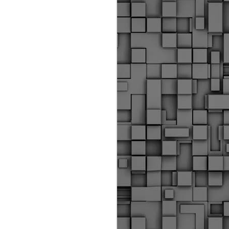
ύς αστυνομικούς, οι οποίοι έχουν
οβλεπόμενη εκπαίδευσή τους και
βουν καθήκοντα.
ιμασίας, ο Δήμος παρέλαβε τρία
 τα οποία θα χρησιμοποιούνται για
καθημερινές μετακινήσεις των
.
Δημοτική Αστυνομία
MAY
Θεσσαλονίκης:
25