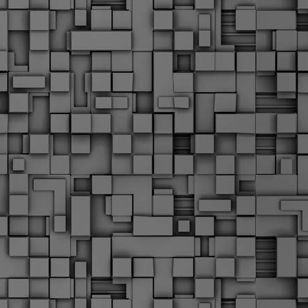
Μ
Ν
Α
χ
φ
υ
α
εί
M
Τ
κ
Δ
ζ
F