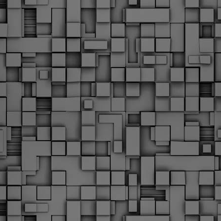
Με την απόφαση αυτή, το ΣτΕ απορρίπτει οριστικά τις
ξιώσεις των δημοσίων υπαλλήλων για επαναφορά των
ώρων, επικυρώνοντας την τρέχουσα κατάσταση παρά τις
ντιδράσεις της ΑΔΕΔΥ
ο ΣτΕ απέρριψε οριστικά την προσφυγή της ΑΔΕΔΥ και ενός
κπαιδευτικού για την επαναφορά των δώρων Χριστουγέννων,
άσχα και θερινής άδειας (13ος και 14ος μισθός) στους
ργαζόμενους του δημόσιου τομέα, κλείνοντας μια μακρά
ιαμάχη δεκαετιών που αφορούσε τις μνημονιακές περικοπές.
Εγγύκλιος ΥΠ.ΕΣ: Προκήρυξη 1Κ/2024 -
EB
Γνωστοποίηση έκδοσης οριστικών αποτελεσμάτων –
4
Παροχή οδηγιών.
 Δείτε/κατεβάστε την πολυαναμενόμενη εγκύκλιο του Υπ.
Με διαρροή 2 μέρες πριν την στάση εργασίας
EB
ενημερώνει το ΣτΕ για την απόρριψη της επαναφοράς
1