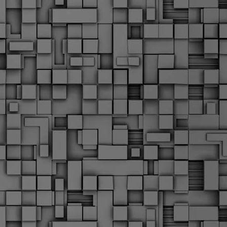
α
δ
α
Τ
ε
Π
ε
δ
F
►
F