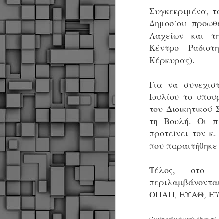
Συγκεκριμένα, το
Δημοσίου προωθ
Σ
Λαχείων και τη
ε
Κέντρο Ραδιοτ
Δ
Κέρκυρας).
α
Π
Δ
M
Για να συνεχιστ
Ιουλίου το υπου
του Διοικητικού
Δ
τη Βουλή. Οι π
τ
προτείνει τον κ.
έ
που παραιτήθηκε
Τέλος, στο φ
περιλαμβάνονται
ΟΠΑΠ, ΕΥΑΘ, ΕΥ
M
(Αναδημοσίευση από: ethnos.gr)