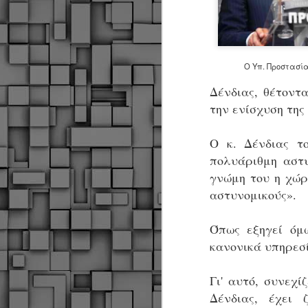
Ο Υπ. Προστασία
Δένδιας, θέτοντ
την ενίσχυση της
Ο κ. Δένδιας το
πολυάριθμη αστυ
γνώμη του η χώρ
αστυνομικούς».
Όπως εξηγεί όμω
κανονικά υπηρεσ
Γι' αυτό, συνεχίζ
Δήμος Κοζάνης :
JUN
Δένδιας, έχει ζ
Αναμνηστικά
7