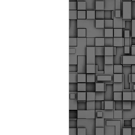
ύς αστυνομικούς, οι οποίοι έχουν
οβλεπόμενη εκπαίδευσή τους και
βουν καθήκοντα.
ιμασίας, ο Δήμος παρέλαβε τρία
 τα οποία θα χρησιμοποιούνται για
καθημερινές μετακινήσεις των
.
Δημοτική Αστυνομία
MAY
Θεσσαλονίκης:
25