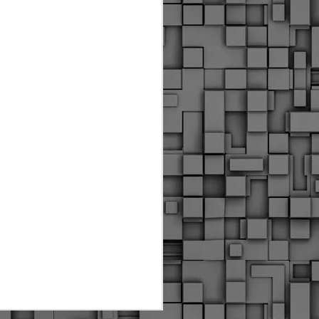
Διοικητικά πρόστιμα
ύψους 11.350€ σε
εργολάβους για
παραβάσεις σε έργα
Ο.Κ.Ω
Η Δημοτική Αστυνομία
Θεσσαλονίκης βεβαίωσε κατά
τις προηγούμενες ημέρες
πρόστιμα για 11 διοικητικές
παραβάσεις που έλαβαν
χώρα κατά τη διάρκεια
εργασιών από εργολαβικά
συνεργεία και οι οποίες
αφορούσαν εκτέλεση
εργασιών χωρίς νόμιμη
σήμανση και στην απόθεση
υλικών – εργαλείων εκτός του
προβλεπόμενου εργοταξίου.