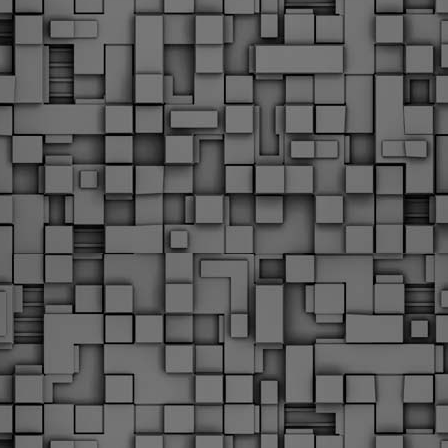
Φωτογραφικό ρεπορτάζ
εγάλες μέρες ζει ο "οργανισμός" της Δημοτικής Αστυνομίας!
α θυμίσουμε ότι κανονικές προσλήψεις στην Δημοτική
στυνομία έχουν να γίνουν από το 2010. Δεκαέξι ολόκληρα
ρόνια! Και βέβαια, ακόμη και με αυτές τις προσλήψεις, δεν
τάνουμε ούτε τα 2/3 των Δημοτικών Αστυνομικών που
πηρετούσαν το 2013 προ της κατάργησης της υπηρεσίας με
πόφαση του σημερινού πρωθυπουργού Κυριάκου Μητσοτάκη. Ας
ναι...
Δημοτική Αστυνομία Θεσσαλονίκης: Διμηνιαίος
AR
απολογισμός ελέγχων τήρησης νομοθεσίας
2
δεσποζόμενων Ζώων συντροφιάς
ον απολογισμό των δράσεων ελέγχου για τα ζώα συντροφιάς
ατά το δίμηνο Ιανουαρίου – Φεβρουαρίου 2026 παρουσιάζει η
ημοτική Αστυνομία Θεσσαλονίκης, με στόχο την προστασία των
ώων και την ομαλή συμβίωση στην πόλη.
ΣτΕ: Οριστική απόρριψη της επαναφοράς του 13ου
EB
και 14ου μισθού για τους δημοσίους υπαλλήλους
18