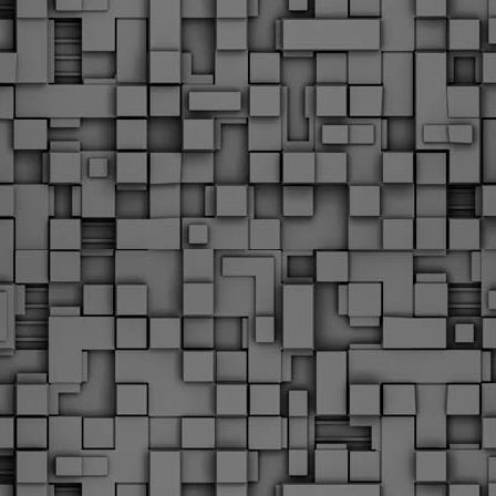
Με την απόφαση αυτή, το ΣτΕ απορρίπτει οριστικά τις
ξιώσεις των δημοσίων υπαλλήλων για επαναφορά των
ώρων, επικυρώνοντας την τρέχουσα κατάσταση παρά τις
ντιδράσεις της ΑΔΕΔΥ
ο ΣτΕ απέρριψε οριστικά την προσφυγή της ΑΔΕΔΥ και ενός
κπαιδευτικού για την επαναφορά των δώρων Χριστουγέννων,
άσχα και θερινής άδειας (13ος και 14ος μισθός) στους
ργαζόμενους του δημόσιου τομέα, κλείνοντας μια μακρά
ιαμάχη δεκαετιών που αφορούσε τις μνημονιακές περικοπές.
Εγγύκλιος ΥΠ.ΕΣ: Προκήρυξη 1Κ/2024 -
EB
Γνωστοποίηση έκδοσης οριστικών αποτελεσμάτων –
4
Παροχή οδηγιών.
 Δείτε/κατεβάστε την πολυαναμενόμενη εγκύκλιο του Υπ.
Με διαρροή 2 μέρες πριν την στάση εργασίας
EB
ενημερώνει το ΣτΕ για την απόρριψη της επαναφοράς
1