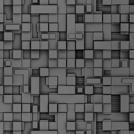
α
δ
α
Τ
ε
Π
ε
δ
F
►
F