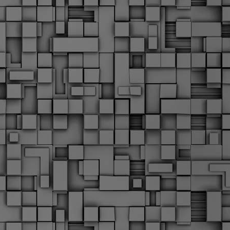
Σ
σ
φ
α
μ
φ
δ
M
Θ
ο
«
δ
ε
M