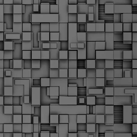
Μ
Ν
Α
χ
φ
υ
α
εί
M
Τ
κ
Δ
ζ
F