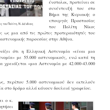
ένστολοι, προτείνει σε
εκπαιδευμένους δημοτικο
συνέντευξή του στο
ήδη ολοκληρώσει την πρ
είναι έτοιμοι να αναλά
Βήμα της Κυριακής ο
υπουργός Προστασίας
Στο πλαίσιο της προετο
ς του Πολίτη, Ν. Δένδιας
του Πολίτη Νίκος
ολοκαίνουργια σκούτερ,
τις περιπολίες και τις 
ας ως μια από τις πρώτες προτεραιότητές του
στελεχών της υπηρεσίας
 αστυνομικής παρουσίας στην Αθήνα.
νίζει ότι η Ελληνική Αστυνομία «είναι μια
νομία» με 55.000 αστυνομικούς, ενώ κατά τη
α χρειάζεται «μια Αστυνομία με 42.000-43.000
ς, περίπου 5.000 αστυνομικού δεν εκτελούν
ία στο δρόμο αλλά κάνουν δουλειά γραφείου.
ει ο κ.
Απολογισμός των
Δημοτική Αστυνομία
JUN
JUN
ητήσει
ελέγχων σε ιδιοκτήτες
Θεσσαλονίκης: Ένταση
4
4