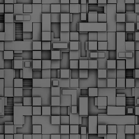
υνεχίζονται οι ορκωμοσίες των νέων Δημοτικών Αστυνομικών
ε δήμους της χώρας. Το Dimastin, αναζητεί σχετικό
ωτογραφικό υλικό στο διαδίκτυο και σας το παρουσιάζει σε
υτή την ανάρτηση. Επίσης, σας καλούμε, αν διαπιστώσετε ότι
ας έχουν "ξεφύγει" ορκωμοσίες, μπορείτε να στέλνετε το
ωτογραφικό τους υλικό στο dimasthes@gmail.gr ώστε να το
ημοσιεύουμε εδώ, άμεσα.
Θεσσαλονίκη: Ορκίστηκαν οι 75 νέοι δημοτικοί
AR
αστυνομικοί – Τι τους ζήτησε ο Αγγελούδης
18
Ενισχύεται το έργο της δημοτικής αστυνομίας στο δήμο
εσσαλονίκης καθώς το πρωί της Τετάρτης 18 Μαρτίου
ρκίστηκαν οι 75 νέοι δημοτικοί αστυνομικοί.
Με αυτούς, σε λίγους μήνες αποκτά ένα ισχυρό σώμα η
ημοτική αστυνομία. Θα είναι πιο κοντά στον πολίτη. Είχα την
υκαιρία να είμαι σήμερα στην ορκωμοσία τους.
Ξεκίνησαν εδώ και μια εβδομάδα οι αφίξεις των
AR
νεοπροσληφθέντων Δημοτικών Αστυνομικών στους
17
δήμους και οι ορκωμοσίες τους - Πλήρες