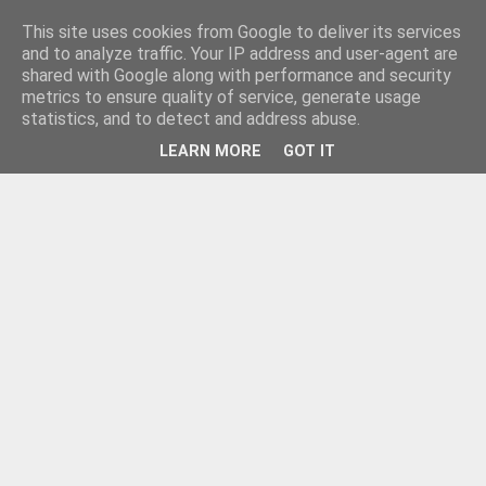
This site uses cookies from Google to deliver its services
and to analyze traffic. Your IP address and user-agent are
shared with Google along with performance and security
metrics to ensure quality of service, generate usage
statistics, and to detect and address abuse.
LEARN MORE
GOT IT