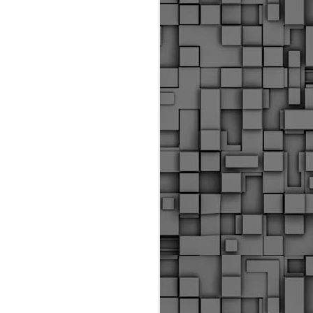
Διοικητικά πρόστιμα
ύψους 11.350€ σε
εργολάβους για
παραβάσεις σε έργα
Ο.Κ.Ω
Η Δημοτική Αστυνομία
Θεσσαλονίκης βεβαίωσε κατά
τις προηγούμενες ημέρες
πρόστιμα για 11 διοικητικές
παραβάσεις που έλαβαν
χώρα κατά τη διάρκεια
εργασιών από εργολαβικά
συνεργεία και οι οποίες
αφορούσαν εκτέλεση
εργασιών χωρίς νόμιμη
σήμανση και στην απόθεση
υλικών – εργαλείων εκτός του
προβλεπόμενου εργοταξίου.