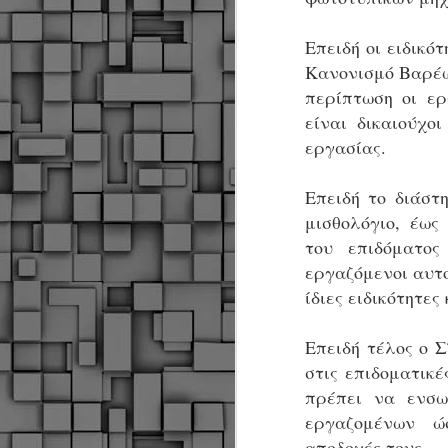
Σ
σ
φ
Επειδή οι ειδικ
α
Κανονισμό Βαρέω
μ
περίπτωση οι ερ
φ
δ
είναι δικαιούχο
εργασίας.
M
Επειδή το διάστ
μισθολόγιο, έως
Θ
του επιδόματος
ο
εργαζόμενοι αυτο
«
ίδιες ειδικότητες
δ
ε
Επειδή τέλος ο 
στις επιδοματικέ
πρέπει να ενσω
M
εργαζομένων ώ
αποδοχές τους.