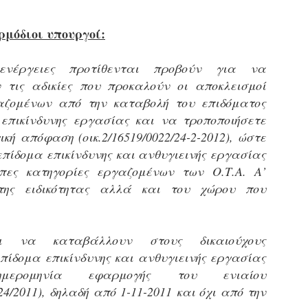
Φωτογραφικό ρεπορτάζ
εγάλες μέρες ζει ο "οργανισμός" της Δημοτικής Αστυνομίας!
ρμόδιοι υπουργοί:
α θυμίσουμε ότι κανονικές προσλήψεις στην Δημοτική
στυνομία έχουν να γίνουν από το 2010. Δεκαέξι ολόκληρα
ρόνια! Και βέβαια, ακόμη και με αυτές τις προσλήψεις, δεν
έργειες προτίθενται προβούν για να
τάνουμε ούτε τα 2/3 των Δημοτικών Αστυνομικών που
 τις αδικίες που προκαλούν οι αποκλεισμοί
πηρετούσαν το 2013 προ της κατάργησης της υπηρεσίας με
πόφαση του σημερινού πρωθυπουργού Κυριάκου Μητσοτάκη. Ας
αζομένων από την καταβολή του επιδόματος
ναι...
 επικίνδυνης εργασίας και να τροποποιήσετε
Δημοτική Αστυνομία Θεσσαλονίκης: Διμηνιαίος
AR
ική απόφαση (οικ.2/16519/0022/24-2-2012), ώστε
απολογισμός ελέγχων τήρησης νομοθεσίας
2
δεσποζόμενων Ζώων συντροφιάς
επίδομα επικίνδυνης και ανθυγιεινής εργασίας
ον απολογισμό των δράσεων ελέγχου για τα ζώα συντροφιάς
ιπες κατηγορίες εργαζομένων των Ο.Τ.Α. Α’
ατά το δίμηνο Ιανουαρίου – Φεβρουαρίου 2026 παρουσιάζει η
της ειδικότητας αλλά και του χώρου που
ημοτική Αστυνομία Θεσσαλονίκης, με στόχο την προστασία των
ώων και την ομαλή συμβίωση στην πόλη.
ι να καταβάλλουν στους δικαιούχους
πίδομα επικίνδυνης και ανθυγιεινής εργασίας
ερομηνία εφαρμογής του ενιαίου
ΣτΕ: Οριστική απόρριψη της επαναφοράς του 13ου
EB
24/2011), δηλαδή από 1-11-2011 και όχι από την
και 14ου μισθού για τους δημοσίους υπαλλήλους
18