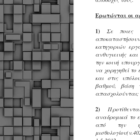
Μ
Ερωτώνται οι α
Ν
Α
χ
1)
Σε ποιες εν
φ
αποκαταστήσουν
υ
α
κατηγοριών εργ
εί
ανθυγιεινής και
M
την κοινή υπουργ
να χορηγηθεί το 
Τ
και στις υπόλο
κ
βαθμού, βάση 
Δ
ζ
απασχολούνται;
2)
Προτίθεντα
αναδρομικά το ε
από την ημ
F
μισθολογίου(ν.40