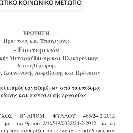
εκπαιδευμένους δημοτικο
ήδη ολοκληρώσει την πρ
είναι έτοιμοι να αναλά
Στο πλαίσιο της προετο
ολοκαίνουργια σκούτερ,
ΕΡΩΤΗΣΗ
τις περιπολίες και τις 
Προς τους κ.κ. Υπουργούς:
στελεχών της υπηρεσίας
- Εσωτερικών
ικής Μεταρρύθμισης και Ηλεκτρονικής
Διακυβέρνησης
ς, Κοινωνικής Ασφάλισης και Πρόνοιας
κλεισμός εργαζομένων από το επίδομα
ίνδυνης και ανθυγιεινής εργασίας
ΕΥΧΟΣ Β’-ΑΡΙΘΜ. ΦΥΛΛΟΥ 465/24-2-2012
με αριθμ.:οικ.2/16519/0022/24-2-2012 κοινή
Απολογισμός των
Δημοτική Αστυνομία
JUN
JUN
ση που καθορίζει το επίδομα επικίνδυνης και
ελέγχων σε ιδιοκτήτες
Θεσσαλονίκης: Ένταση
4
4