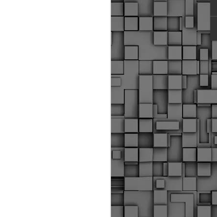
ύς αστυνομικούς, οι οποίοι έχουν
οβλεπόμενη εκπαίδευσή τους και
βουν καθήκοντα.
ιμασίας, ο Δήμος παρέλαβε τρία
 τα οποία θα χρησιμοποιούνται για
καθημερινές μετακινήσεις των
.
Δημοτική Αστυνομία
MAY
Θεσσαλονίκης:
25