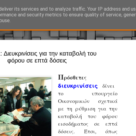
eliver its services and to analyze traffic. Your IP address and u
Ό, τι συμβαίνει γύρω από τη Δημοτική Αστυνομία, την τοπική αυτ
ormance and security metrics to ensure quality of service, gene
buse.
Άργος - Δη
 Διευκρινίσεις για την καταβολή του
JUL
φόρου σε επτά δόσεις
Με σκούτε
29
προσωπικό
Π
ρόσθετες
αρμοδιότη
διευκρινίσεις
δίνει
Ξεκινά επίσημα η λειτο
το υπουργείο
Η Δημοτική Αστυνομία σ
Οικονομικών σχετικά
καθώς από την 1η Αυγού
με τη ρύθμιση για την
επιχειρησιακή λειτουργ
καταβολή του φόρου
παρουσία του Δήμου στου
χώρους.
εισοδήματος σε επτά
δόσεις. Έτσι, όπως
Η νέα υπηρεσία θα στε