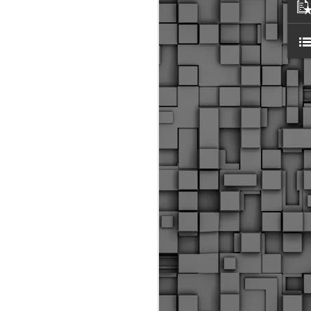
ύς αστυνομικούς, οι οποίοι έχουν
οβλεπόμενη εκπαίδευσή τους και
βουν καθήκοντα.
ιμασίας, ο Δήμος παρέλαβε τρία
 τα οποία θα χρησιμοποιούνται για
καθημερινές μετακινήσεις των
.
Δημοτική Αστυνομία
MAY
Θεσσαλονίκης:
25