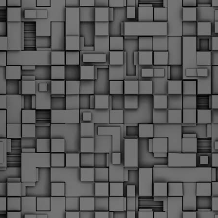
Φωτογραφικό ρεπορτάζ
εγάλες μέρες ζει ο "οργανισμός" της Δημοτικής Αστυνομίας!
α θυμίσουμε ότι κανονικές προσλήψεις στην Δημοτική
στυνομία έχουν να γίνουν από το 2010. Δεκαέξι ολόκληρα
ρόνια! Και βέβαια, ακόμη και με αυτές τις προσλήψεις, δεν
τάνουμε ούτε τα 2/3 των Δημοτικών Αστυνομικών που
πηρετούσαν το 2013 προ της κατάργησης της υπηρεσίας με
πόφαση του σημερινού πρωθυπουργού Κυριάκου Μητσοτάκη. Ας
ναι...
Δημοτική Αστυνομία Θεσσαλονίκης: Διμηνιαίος
AR
απολογισμός ελέγχων τήρησης νομοθεσίας
2
δεσποζόμενων Ζώων συντροφιάς
ον απολογισμό των δράσεων ελέγχου για τα ζώα συντροφιάς
ατά το δίμηνο Ιανουαρίου – Φεβρουαρίου 2026 παρουσιάζει η
ημοτική Αστυνομία Θεσσαλονίκης, με στόχο την προστασία των
ώων και την ομαλή συμβίωση στην πόλη.
ΣτΕ: Οριστική απόρριψη της επαναφοράς του 13ου
EB
και 14ου μισθού για τους δημοσίους υπαλλήλους
18