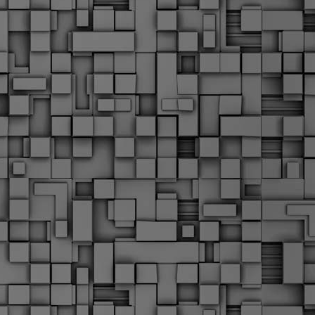
Μ
Ν
Α
χ
φ
υ
α
εί
M
Τ
κ
Δ
ζ
F