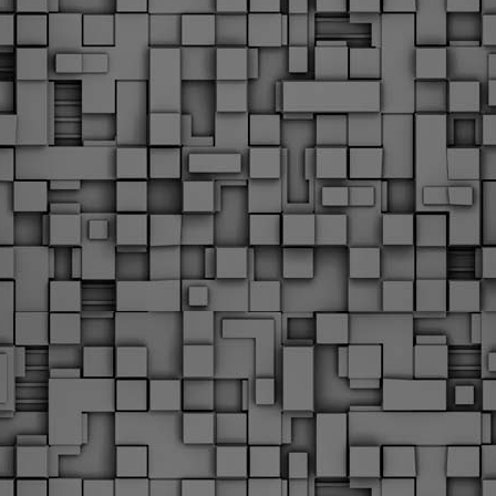
υνεχίζονται οι ορκωμοσίες των νέων Δημοτικών Αστυνομικών
ε δήμους της χώρας. Το Dimastin, αναζητεί σχετικό
ωτογραφικό υλικό στο διαδίκτυο και σας το παρουσιάζει σε
υτή την ανάρτηση. Επίσης, σας καλούμε, αν διαπιστώσετε ότι
ας έχουν "ξεφύγει" ορκωμοσίες, μπορείτε να στέλνετε το
ωτογραφικό τους υλικό στο dimasthes@gmail.gr ώστε να το
ημοσιεύουμε εδώ, άμεσα.
Θεσσαλονίκη: Ορκίστηκαν οι 75 νέοι δημοτικοί
AR
αστυνομικοί – Τι τους ζήτησε ο Αγγελούδης
18
Ενισχύεται το έργο της δημοτικής αστυνομίας στο δήμο
εσσαλονίκης καθώς το πρωί της Τετάρτης 18 Μαρτίου
ρκίστηκαν οι 75 νέοι δημοτικοί αστυνομικοί.
Με αυτούς, σε λίγους μήνες αποκτά ένα ισχυρό σώμα η
ημοτική αστυνομία. Θα είναι πιο κοντά στον πολίτη. Είχα την
υκαιρία να είμαι σήμερα στην ορκωμοσία τους.
Ξεκίνησαν εδώ και μια εβδομάδα οι αφίξεις των
AR
νεοπροσληφθέντων Δημοτικών Αστυνομικών στους
17
δήμους και οι ορκωμοσίες τους - Πλήρες