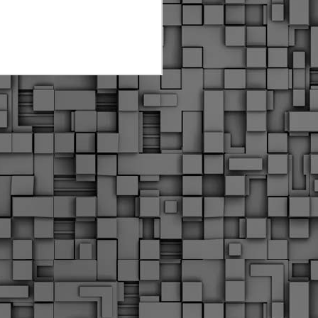
Διοικητικά πρόστιμα
ύψους 11.350€ σε
εργολάβους για
παραβάσεις σε έργα
Ο.Κ.Ω
Η Δημοτική Αστυνομία
Θεσσαλονίκης βεβαίωσε κατά
τις προηγούμενες ημέρες
πρόστιμα για 11 διοικητικές
παραβάσεις που έλαβαν
χώρα κατά τη διάρκεια
εργασιών από εργολαβικά
συνεργεία και οι οποίες
αφορούσαν εκτέλεση
εργασιών χωρίς νόμιμη
σήμανση και στην απόθεση
υλικών – εργαλείων εκτός του
προβλεπόμενου εργοταξίου.