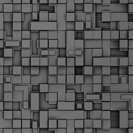
Σ
σ
φ
α
μ
φ
δ
M
Θ
ο
«
δ
ε
M