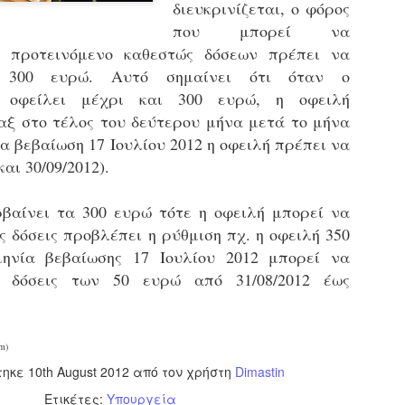
διευκρινίζεται, ο φόρος
εκπαιδευμένους δημοτικο
που μπορεί να
ήδη ολοκληρώσει την πρ
είναι έτοιμοι να αναλά
ο προτεινόμενο καθεστώς δόσεων πρέπει να
α 300 ευρώ. Αυτό σημαίνει ότι όταν ο
Στο πλαίσιο της προετο
ς οφείλει μέχρι και 300 ευρώ, η οφειλή
ολοκαίνουργια σκούτερ,
τις περιπολίες και τις 
αξ στο τέλος του δεύτερου μήνα μετά το μήνα
στελεχών της υπηρεσίας
ια βεβαίωση 17 Ιουλίου 2012 η οφειλή πρέπει να
αι 30/09/2012).
βαίνει τα 300 ευρώ τότε η οφειλή μπορεί να
ς δόσεις προβλέπει η ρύθμιση πχ. η οφειλή 350
ηνία βεβαίωσης 17 Ιουλίου 2012 μπορεί να
 δόσεις των 50 ευρώ από 31/08/2012 έως
m)
τηκε
10th August 2012
από τον χρήστη
Dimastin
Απολογισμός των
Δημοτική Αστυνομία
JUN
JUN
Ετικέτες:
Υπουργεία
ελέγχων σε ιδιοκτήτες
Θεσσαλονίκης: Ένταση
4
4