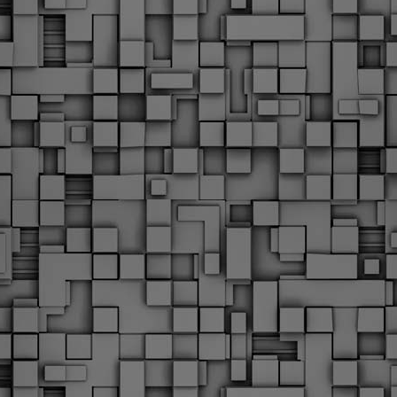
Με την απόφαση αυτή, το ΣτΕ απορρίπτει οριστικά τις
ξιώσεις των δημοσίων υπαλλήλων για επαναφορά των
ώρων, επικυρώνοντας την τρέχουσα κατάσταση παρά τις
ντιδράσεις της ΑΔΕΔΥ
ο ΣτΕ απέρριψε οριστικά την προσφυγή της ΑΔΕΔΥ και ενός
κπαιδευτικού για την επαναφορά των δώρων Χριστουγέννων,
άσχα και θερινής άδειας (13ος και 14ος μισθός) στους
ργαζόμενους του δημόσιου τομέα, κλείνοντας μια μακρά
ιαμάχη δεκαετιών που αφορούσε τις μνημονιακές περικοπές.
Εγγύκλιος ΥΠ.ΕΣ: Προκήρυξη 1Κ/2024 -
EB
Γνωστοποίηση έκδοσης οριστικών αποτελεσμάτων –
4
Παροχή οδηγιών.
 Δείτε/κατεβάστε την πολυαναμενόμενη εγκύκλιο του Υπ.
Με διαρροή 2 μέρες πριν την στάση εργασίας
EB
ενημερώνει το ΣτΕ για την απόρριψη της επαναφοράς
1