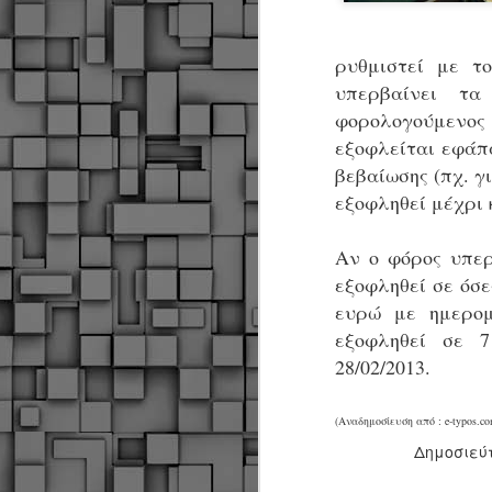
ρυθμιστεί με τ
υπερβαίνει τ
φορολογούμενο
εξοφλείται εφάπ
βεβαίωσης (πχ. γ
εξοφληθεί μέχρι κ
Αν ο φόρος υπερ
εξοφληθεί σε όσε
ευρώ με ημερομ
εξοφληθεί σε 7
28/02/2013.
(Αναδημοσίευση από : e-typos.co
Δημοσιεύ
Δήμος Κοζάνης :
JUN
Αναμνηστικά
7