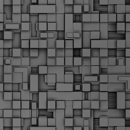
α
δ
α
Τ
ε
Π
ε
δ
F
►
F