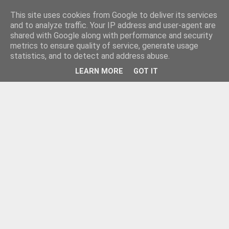
This site uses cookies from Google to deliver its services
and to analyze traffic. Your IP address and user-agent are
shared with Google along with performance and security
metrics to ensure quality of service, generate usage
statistics, and to detect and address abuse.
LEARN MORE
GOT IT