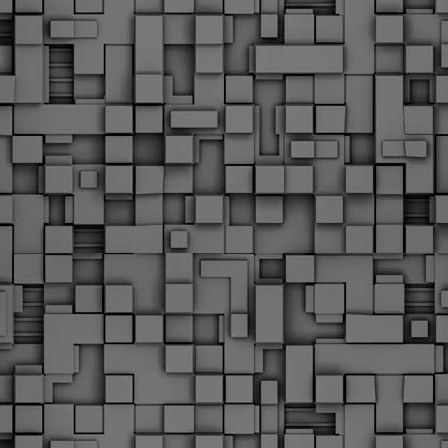
Φωτογραφικό ρεπορτάζ
εγάλες μέρες ζει ο "οργανισμός" της Δημοτικής Αστυνομίας!
α θυμίσουμε ότι κανονικές προσλήψεις στην Δημοτική
στυνομία έχουν να γίνουν από το 2010. Δεκαέξι ολόκληρα
ρόνια! Και βέβαια, ακόμη και με αυτές τις προσλήψεις, δεν
τάνουμε ούτε τα 2/3 των Δημοτικών Αστυνομικών που
πηρετούσαν το 2013 προ της κατάργησης της υπηρεσίας με
πόφαση του σημερινού πρωθυπουργού Κυριάκου Μητσοτάκη. Ας
ναι...
Δημοτική Αστυνομία Θεσσαλονίκης: Διμηνιαίος
AR
απολογισμός ελέγχων τήρησης νομοθεσίας
2
δεσποζόμενων Ζώων συντροφιάς
ον απολογισμό των δράσεων ελέγχου για τα ζώα συντροφιάς
ατά το δίμηνο Ιανουαρίου – Φεβρουαρίου 2026 παρουσιάζει η
ημοτική Αστυνομία Θεσσαλονίκης, με στόχο την προστασία των
ώων και την ομαλή συμβίωση στην πόλη.
ΣτΕ: Οριστική απόρριψη της επαναφοράς του 13ου
EB
και 14ου μισθού για τους δημοσίους υπαλλήλους
18