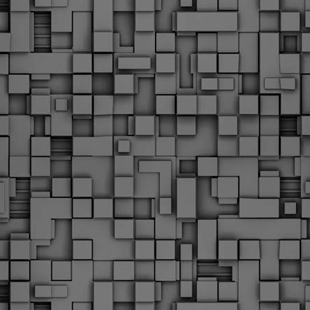
Με την απόφαση αυτή, το ΣτΕ απορρίπτει οριστικά τις
ξιώσεις των δημοσίων υπαλλήλων για επαναφορά των
ώρων, επικυρώνοντας την τρέχουσα κατάσταση παρά τις
ντιδράσεις της ΑΔΕΔΥ
ο ΣτΕ απέρριψε οριστικά την προσφυγή της ΑΔΕΔΥ και ενός
κπαιδευτικού για την επαναφορά των δώρων Χριστουγέννων,
άσχα και θερινής άδειας (13ος και 14ος μισθός) στους
ργαζόμενους του δημόσιου τομέα, κλείνοντας μια μακρά
ιαμάχη δεκαετιών που αφορούσε τις μνημονιακές περικοπές.
Εγγύκλιος ΥΠ.ΕΣ: Προκήρυξη 1Κ/2024 -
EB
Γνωστοποίηση έκδοσης οριστικών αποτελεσμάτων –
4
Παροχή οδηγιών.
 Δείτε/κατεβάστε την πολυαναμενόμενη εγκύκλιο του Υπ.
Με διαρροή 2 μέρες πριν την στάση εργασίας
EB
ενημερώνει το ΣτΕ για την απόρριψη της επαναφοράς
1