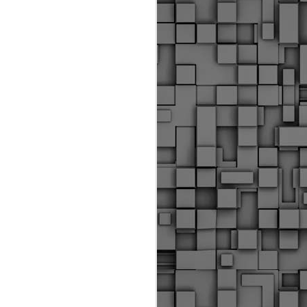
ύς αστυνομικούς, οι οποίοι έχουν
οβλεπόμενη εκπαίδευσή τους και
βουν καθήκοντα.
ιμασίας, ο Δήμος παρέλαβε τρία
 τα οποία θα χρησιμοποιούνται για
καθημερινές μετακινήσεις των
.
Δημοτική Αστυνομία
MAY
Θεσσαλονίκης:
25