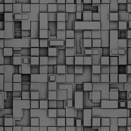
υνεχίζονται οι ορκωμοσίες των νέων Δημοτικών Αστυνομικών
ε δήμους της χώρας. Το Dimastin, αναζητεί σχετικό
ωτογραφικό υλικό στο διαδίκτυο και σας το παρουσιάζει σε
υτή την ανάρτηση. Επίσης, σας καλούμε, αν διαπιστώσετε ότι
ας έχουν "ξεφύγει" ορκωμοσίες, μπορείτε να στέλνετε το
ωτογραφικό τους υλικό στο dimasthes@gmail.gr ώστε να το
ημοσιεύουμε εδώ, άμεσα.
Θεσσαλονίκη: Ορκίστηκαν οι 75 νέοι δημοτικοί
AR
αστυνομικοί – Τι τους ζήτησε ο Αγγελούδης
18
Ενισχύεται το έργο της δημοτικής αστυνομίας στο δήμο
εσσαλονίκης καθώς το πρωί της Τετάρτης 18 Μαρτίου
ρκίστηκαν οι 75 νέοι δημοτικοί αστυνομικοί.
Με αυτούς, σε λίγους μήνες αποκτά ένα ισχυρό σώμα η
ημοτική αστυνομία. Θα είναι πιο κοντά στον πολίτη. Είχα την
υκαιρία να είμαι σήμερα στην ορκωμοσία τους.
Ξεκίνησαν εδώ και μια εβδομάδα οι αφίξεις των
AR
νεοπροσληφθέντων Δημοτικών Αστυνομικών στους
17
δήμους και οι ορκωμοσίες τους - Πλήρες