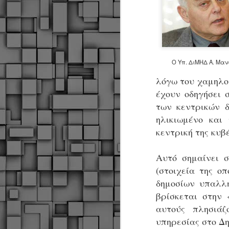
Ο Υπ. ΔιΜΗΔ Α. Μαν
λόγω του χαμηλο
έχουν οδηγήσει 
των κεντρικών 
ηλικιωμένο και
κεντρική της κυβ
Αυτό σημαίνει 
(στοιχεία της ο
δημοσίων υπαλλ
βρίσκεται στην 
αυτούς πλησιά
Δήμος Κοζάνης :
JUN
υπηρεσίας στο Δη
Αναμνηστικά
7