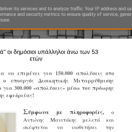
eliver its services and to analyze traffic. Your IP address and u
Ό, τι συμβαίνει γύρω από τη Δημοτική Αστυνομία, την τοπική αυτ
ormance and security metrics to ensure quality of service, gene
buse.
Άργος - Δη
ά" οι δημόσιοι υπάλληλοι άνω των 53
JUL
ετών
Με σκούτε
29
προσωπικό
α να επιμένει για 150.000 απολύσεις στο
αρμοδιότη
 ο υπουργός Διοικητικής Μεταρρύθμισης
Ξεκινά επίσημα η λειτο
ο για 300.000 «απολύσεις» μέσω του πρόωρης
ης εφεδρείας!
Η Δημοτική Αστυνομία σ
καθώς από την 1η Αυγού
επιχειρησιακή λειτουργ
Σ
ύμφωνα με πληροφορίες,
ο
παρουσία του Δήμου στου
Αντώνης Μανιτάκης μελετά και
χώρους.
σκέφτεται να υιοθετήσει την
Η νέα υπηρεσία θα στε