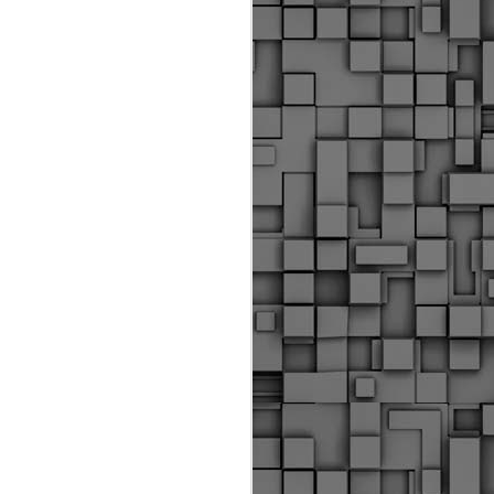
Διοικητικά πρόστιμα
ύψους 11.350€ σε
εργολάβους για
παραβάσεις σε έργα
Ο.Κ.Ω
Η Δημοτική Αστυνομία
Θεσσαλονίκης βεβαίωσε κατά
τις προηγούμενες ημέρες
πρόστιμα για 11 διοικητικές
παραβάσεις που έλαβαν
χώρα κατά τη διάρκεια
εργασιών από εργολαβικά
συνεργεία και οι οποίες
αφορούσαν εκτέλεση
εργασιών χωρίς νόμιμη
σήμανση και στην απόθεση
υλικών – εργαλείων εκτός του
προβλεπόμενου εργοταξίου.