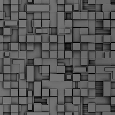
α
δ
α
Τ
ε
Π
ε
δ
F
►
F