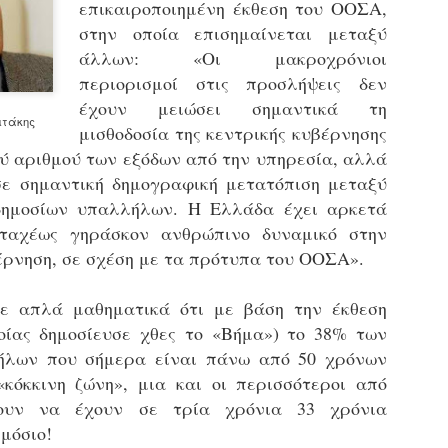
επικαιροποιημένη έκθεση του ΟΟΣΑ,
εκπαιδευμένους δημοτικο
στην οποία επισημαίνεται μεταξύ
ήδη ολοκληρώσει την πρ
είναι έτοιμοι να αναλά
άλλων: «Οι μακροχρόνιοι
περιορισμοί στις προσλήψεις δεν
Στο πλαίσιο της προετο
έχουν μειώσει σημαντικά τη
ολοκαίνουργια σκούτερ,
ιτάκης
τις περιπολίες και τις 
μισθοδοσία της κεντρικής κυβέρνησης
στελεχών της υπηρεσίας
ύ αριθμού των εξόδων από την υπηρεσία, αλλά
σε σημαντική δημογραφική μετατόπιση μεταξύ
δημοσίων υπαλλήλων. Η Ελλάδα έχει αρκετά
 ταχέως γηράσκον ανθρώπινο δυναμικό στην
έρνηση, σε σχέση με τα πρότυπα του ΟΟΣΑ».
σε απλά μαθηματικά ότι με βάση την έκθεση
ποίας δημοσίευσε χθες το «Βήμα») το 38% των
ήλων που σήμερα είναι πάνω από 50 χρόνων
«κόκκινη ζώνη», μια και οι περισσότεροι από
ζουν να έχουν σε τρία χρόνια 33 χρόνια
Απολογισμός των
Δημοτική Αστυνομία
JUN
JUN
μόσιο!
ελέγχων σε ιδιοκτήτες
Θεσσαλονίκης: Ένταση
4
4