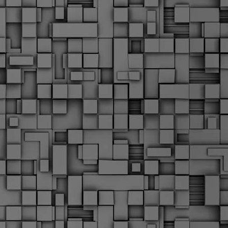
Μ
Ν
Α
χ
φ
υ
α
εί
M
Τ
κ
Δ
ζ
F