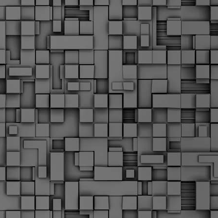
Σ
σ
φ
α
μ
φ
δ
M
Θ
ο
«
δ
ε
M