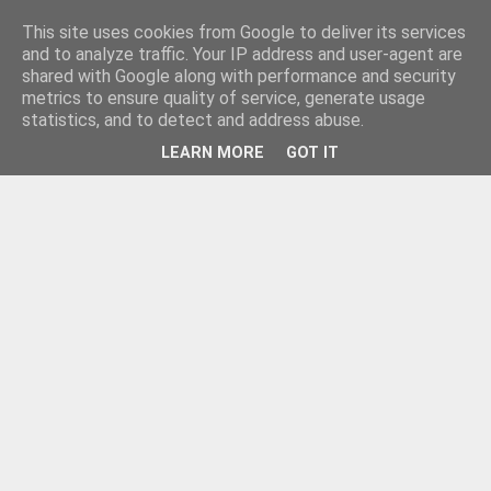
This site uses cookies from Google to deliver its services
and to analyze traffic. Your IP address and user-agent are
shared with Google along with performance and security
metrics to ensure quality of service, generate usage
statistics, and to detect and address abuse.
LEARN MORE
GOT IT