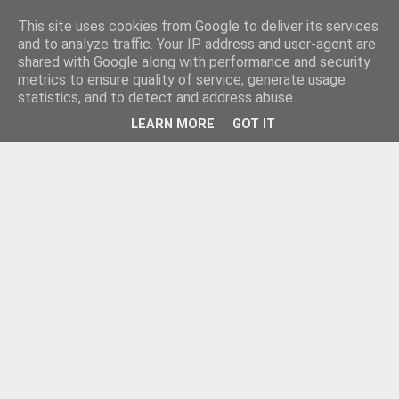
This site uses cookies from Google to deliver its services
and to analyze traffic. Your IP address and user-agent are
shared with Google along with performance and security
metrics to ensure quality of service, generate usage
statistics, and to detect and address abuse.
LEARN MORE
GOT IT