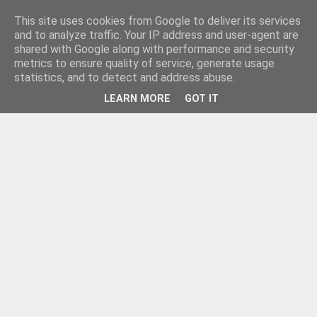
This site uses cookies from Google to deliver its services
and to analyze traffic. Your IP address and user-agent are
shared with Google along with performance and security
metrics to ensure quality of service, generate usage
statistics, and to detect and address abuse.
LEARN MORE
GOT IT