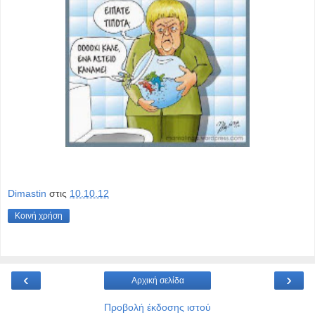
Dimastin
στις
10.10.12
Κοινή χρήση
‹
›
Αρχική σελίδα
Προβολή έκδοσης ιστού