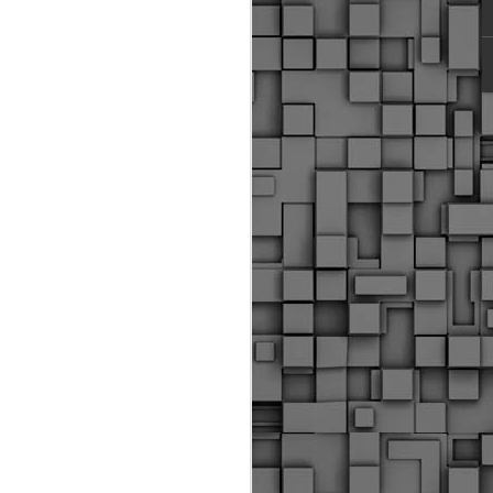
ύς αστυνομικούς, οι οποίοι έχουν
οβλεπόμενη εκπαίδευσή τους και
βουν καθήκοντα.
ιμασίας, ο Δήμος παρέλαβε τρία
 τα οποία θα χρησιμοποιούνται για
καθημερινές μετακινήσεις των
.
Δημοτική Αστυνομία
MAY
Θεσσαλονίκης:
25