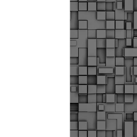
Διοικητικά πρόστιμα
ύψους 11.350€ σε
εργολάβους για
παραβάσεις σε έργα
Ο.Κ.Ω
Η Δημοτική Αστυνομία
Θεσσαλονίκης βεβαίωσε κατά
τις προηγούμενες ημέρες
πρόστιμα για 11 διοικητικές
παραβάσεις που έλαβαν
χώρα κατά τη διάρκεια
εργασιών από εργολαβικά
συνεργεία και οι οποίες
αφορούσαν εκτέλεση
εργασιών χωρίς νόμιμη
σήμανση και στην απόθεση
υλικών – εργαλείων εκτός του
προβλεπόμενου εργοταξίου.