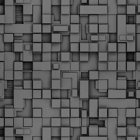
Με την απόφαση αυτή, το ΣτΕ απορρίπτει οριστικά τις
ξιώσεις των δημοσίων υπαλλήλων για επαναφορά των
ώρων, επικυρώνοντας την τρέχουσα κατάσταση παρά τις
ντιδράσεις της ΑΔΕΔΥ
ο ΣτΕ απέρριψε οριστικά την προσφυγή της ΑΔΕΔΥ και ενός
κπαιδευτικού για την επαναφορά των δώρων Χριστουγέννων,
άσχα και θερινής άδειας (13ος και 14ος μισθός) στους
ργαζόμενους του δημόσιου τομέα, κλείνοντας μια μακρά
ιαμάχη δεκαετιών που αφορούσε τις μνημονιακές περικοπές.
Εγγύκλιος ΥΠ.ΕΣ: Προκήρυξη 1Κ/2024 -
EB
Γνωστοποίηση έκδοσης οριστικών αποτελεσμάτων –
4
Παροχή οδηγιών.
 Δείτε/κατεβάστε την πολυαναμενόμενη εγκύκλιο του Υπ.
Με διαρροή 2 μέρες πριν την στάση εργασίας
EB
ενημερώνει το ΣτΕ για την απόρριψη της επαναφοράς
1