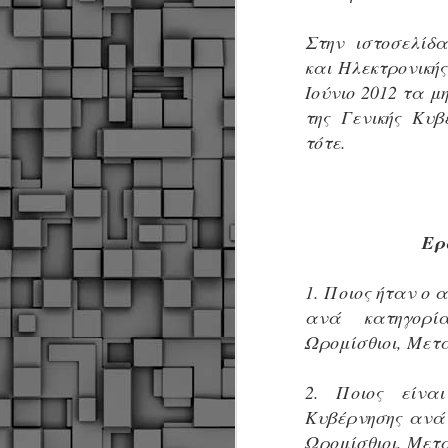
α
α
Στην ιστοσελίδα
α
και Ηλεκτρονική
Μ
Ιούνιο 2012 τα 
π
της Γενικής Κυβ
ε
Κ
τότε.
A
Δ
μ
Ερ
δ
1. Ποιος ήταν ο 
Μ
λ
ανά κατηγορία
«
Ωρομίσθιοι, Μετα
Σ
σ
ε
M
2. Ποιος είνα
μ
Κυβέρνησης ανά 
Ωρομίσθιοι, Μετα