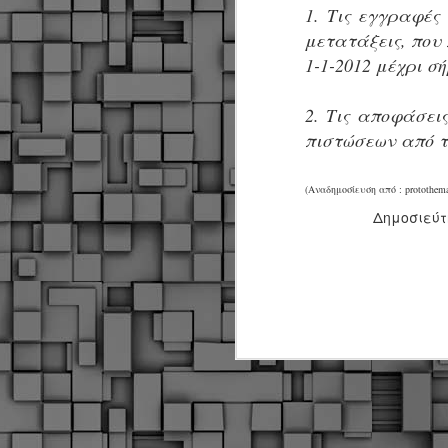
Σ
1. Τις εγγραφές
σ
μετατάξεις, που 
φ
α
1-1-2012 μέχρι σ
μ
φ
2. Τις αποφάσει
δ
πιστώσεων από το
M
(Αναδημοσίευση από : protothema
Δημοσιεύ
Θ
ο
«
δ
ε
M