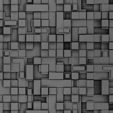
α
δ
α
Τ
ε
Π
ε
δ
F
►
F