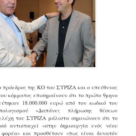
εκπαιδευμένους δημοτικο
ήδη ολοκληρώσει την πρ
είναι έτοιμοι να αναλά
Στο πλαίσιο της προετο
ολοκαίνουργια σκούτερ,
τις περιπολίες και τις 
στελεχών της υπηρεσίας
 πρόεδρος της ΚΟ του ΣΥΡΙΖΑ και ο υπεύθυνος
του κόμματος επισημαίνουν ότι το πρώτο 9μηνο
εύτηκαν 18.000.000 ευρώ από τον κωδικό του
ϋπολογισμού «Δαπάνες πλήρωσης θέσεων
ελέχη του ΣΥΡΙΖΑ μάλιστα σημειώνουν ότι το
σό αντιστοιχεί «στην δημιουργία ενός νέου
Απολογισμός των
Δημοτική Αστυνομία
JUN
JUN
 φορέα» και προσθέτουν «πως είναι δυνατόν
ελέγχων σε ιδιοκτήτες
Θεσσαλονίκης: Ένταση
4
4