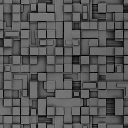
Μ
Ν
Α
χ
φ
υ
α
εί
M
Τ
κ
Δ
ζ
F