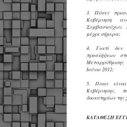
3. Πόσες προσλ
Κυβέρνηση αν
Σ
ε
Συμβασιούχων, 
Δ
μέχρι σήμερα;
α
Π
Δ
4. Γιατί δεν
M
προσλήψεων στη
Μεταρρύθμισης 
Δ
Ιούνιο 2012;
τ
έ
5. Ποιος είνα
Κυβέρνησης, 
δικαστηρίων της
M
ΚΑΤΑΘΕΣΗ ΕΓΓ