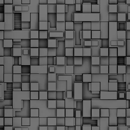
Φωτογραφικό ρεπορτάζ
εγάλες μέρες ζει ο "οργανισμός" της Δημοτικής Αστυνομίας!
α θυμίσουμε ότι κανονικές προσλήψεις στην Δημοτική
στυνομία έχουν να γίνουν από το 2010. Δεκαέξι ολόκληρα
ρόνια! Και βέβαια, ακόμη και με αυτές τις προσλήψεις, δεν
τάνουμε ούτε τα 2/3 των Δημοτικών Αστυνομικών που
πηρετούσαν το 2013 προ της κατάργησης της υπηρεσίας με
πόφαση του σημερινού πρωθυπουργού Κυριάκου Μητσοτάκη. Ας
ναι...
Δημοτική Αστυνομία Θεσσαλονίκης: Διμηνιαίος
AR
απολογισμός ελέγχων τήρησης νομοθεσίας
2
δεσποζόμενων Ζώων συντροφιάς
ον απολογισμό των δράσεων ελέγχου για τα ζώα συντροφιάς
ατά το δίμηνο Ιανουαρίου – Φεβρουαρίου 2026 παρουσιάζει η
ημοτική Αστυνομία Θεσσαλονίκης, με στόχο την προστασία των
ώων και την ομαλή συμβίωση στην πόλη.
ΣτΕ: Οριστική απόρριψη της επαναφοράς του 13ου
EB
και 14ου μισθού για τους δημοσίους υπαλλήλους
18