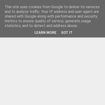
This site uses cookies from Google to deliver its services
and to analyze traffic. Your IP address and user-agent are
shared with Google along with performance and security
metrics to ensure quality of service, generate usage
statistics, and to detect and address abuse.
LEARN MORE
GOT IT