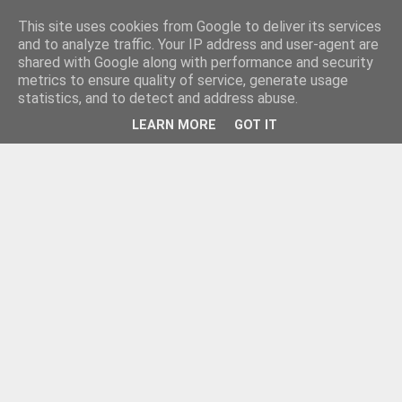
This site uses cookies from Google to deliver its services
and to analyze traffic. Your IP address and user-agent are
shared with Google along with performance and security
metrics to ensure quality of service, generate usage
statistics, and to detect and address abuse.
LEARN MORE
GOT IT