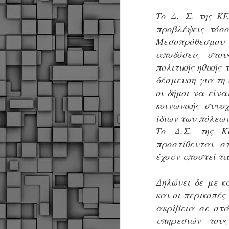
α
α
Το Δ. Σ. της Κ
α
προβλέψεις τόσ
Μεσοπρόθεσμου 
Μ
π
αποδόσεις στου
ε
πολιτικής ηθικής
Κ
δέσμευση για τη 
A
οι δήμοι να είν
κοινωνικής συνο
Δ
ίδιων των πόλεων
μ
δ
Το Δ.Σ. της Κ
προστίθενται σ
Μ
έχουν υποστεί τα
λ
«
Σ
Δηλώνει δε με κ
σ
και οι περικοπές
ε
M
ακρίβεια σε στ
μ
υπηρεσιών του