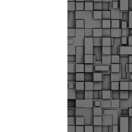
Διοικητικά πρόστιμα
ύψους 11.350€ σε
εργολάβους για
παραβάσεις σε έργα
Ο.Κ.Ω
Η Δημοτική Αστυνομία
Θεσσαλονίκης βεβαίωσε κατά
τις προηγούμενες ημέρες
πρόστιμα για 11 διοικητικές
παραβάσεις που έλαβαν
χώρα κατά τη διάρκεια
εργασιών από εργολαβικά
συνεργεία και οι οποίες
αφορούσαν εκτέλεση
εργασιών χωρίς νόμιμη
σήμανση και στην απόθεση
υλικών – εργαλείων εκτός του
προβλεπόμενου εργοταξίου.