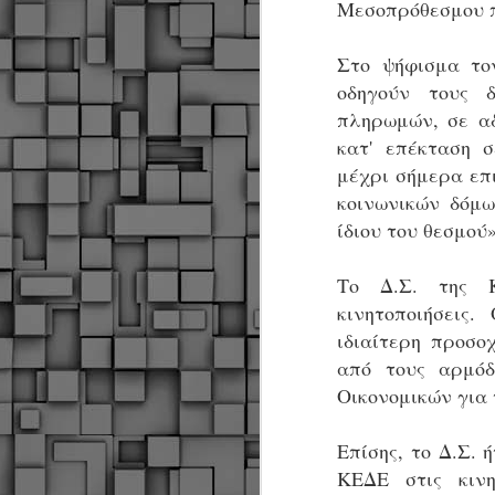
Μεσοπρόθεσμου π
Στο ψήφισμα τον
οδηγούν τους 
πληρωμών, σε αδ
κατ' επέκταση 
μέχρι σήμερα επ
κοινωνικών δόμω
ίδιου του θεσμού»
Το Δ.Σ. της 
κινητοποιήσεις
ιδιαίτερη προσοχ
από τους αρμόδ
Οικονομικών για 
Επίσης, το Δ.Σ.
Δήμος Κοζάνης :
JUN
ΚΕΔΕ στις κιν
Αναμνηστικά
7