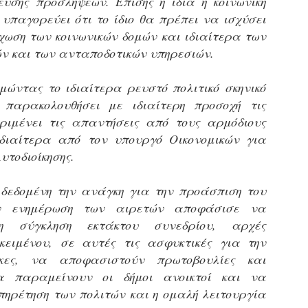
σης προσλήψεων. Επίσης η ίδια η κοινωνική
Με την απόφαση αυτή, το ΣτΕ απορρίπτει οριστικά τις
ξιώσεις των δημοσίων υπαλλήλων για επαναφορά των
υπαγορεύει ότι το ίδιο θα πρέπει να ισχύσει
ώρων, επικυρώνοντας την τρέχουσα κατάσταση παρά τις
έχωση των κοινωνικών δομών και ιδιαίτερα των
ντιδράσεις της ΑΔΕΔΥ
ν και των ανταποδοτικών υπηρεσιών.
ο ΣτΕ απέρριψε οριστικά την προσφυγή της ΑΔΕΔΥ και ενός
κπαιδευτικού για την επαναφορά των δώρων Χριστουγέννων,
μώντας το ιδιαίτερα ρευστό πολιτικό σκηνικό
άσχα και θερινής άδειας (13ος και 14ος μισθός) στους
 παρακολουθήσει με ιδιαίτερη προσοχή τις
ργαζόμενους του δημόσιου τομέα, κλείνοντας μια μακρά
ιαμάχη δεκαετιών που αφορούσε τις μνημονιακές περικοπές.
εριμένει τις απαντήσεις από τους αρμόδιους
Εγγύκλιος ΥΠ.ΕΣ: Προκήρυξη 1Κ/2024 -
EB
ιδιαίτερα από τον υπουργό Οικονομικών για
Γνωστοποίηση έκδοσης οριστικών αποτελεσμάτων –
4
υτοδιοίκησης.
Παροχή οδηγιών.
 Δείτε/κατεβάστε την πολυαναμενόμενη εγκύκλιο του Υπ.
δεδομένη την ανάγκη για την προάσπιση του
ν ενημέρωση των αιρετών αποφάσισε να
η σύγκληση εκτάκτου συνεδρίου, αρχές
κειμένου, σε αυτές τις ασφυκτικές για την
ήκες, να αποφασιστούν πρωτοβουλίες και
α παραμείνουν οι δήμοι ανοικτοί και να
Με διαρροή 2 μέρες πριν την στάση εργασίας
EB
υπηρέτηση των πολιτών και η ομαλή λειτουργία
ενημερώνει το ΣτΕ για την απόρριψη της επαναφοράς
1