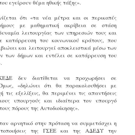
ου εγείρουν θέμα ηθικής τάξης».
εκπαιδευμένους δημοτικο
ήδη ολοκληρώσει την πρ
είναι έτοιμοι να αναλά
ίζεται ότι «τα νέα μέτρα και οι περικοπές
δήμους με μαθηματική ακρίβεια σε στάση
Στο πλαίσιο της προετο
υναμία λειτουργίας των υπηρεσιών τους και
ολοκαίνουργια σκούτερ,
τις περιπολίες και τις 
σε κατάρρευση του κοινωνικού κράτους, που
στελεχών της υπηρεσίας
ιβιώνει και λειτουργεί αποκλειστικά μέσω των
ν των δήμων και εντέλει σε κατάρρευση του
.
ΚΕΔΕ δεν διατίθεται να προχωρήσει σε
. Όμως, «δηλώνει ότι θα παρακολουθήσει με
ή τις εξελίξεις, θα περιμένει τις απαντήσεις
ιους υπουργούς και ιδιαίτερα τον υπουργό
τους πόρους της Αυτοδιοίκησης».
 ήταν αρνητικό στην πρόταση να συμμετάσχει η
Απολογισμός των
Δημοτική Αστυνομία
JUN
JUN
ητοποιήσεις της ΓΣΕΕ και της ΑΔΕΔΥ την
ελέγχων σε ιδιοκτήτες
Θεσσαλονίκης: Ένταση
4
4