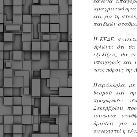
κανόνα απαγόρευ
α
πραγματικότητα 
δ
και για τη στελ
α
παιδικών σταθμώ
Τ
ε
Η ΚΕΔΕ, συνεκτι
Π
δηλώνει ότι θα
ε
δ
εξελίξεις, θα π
F
υπουργούς και 
τους πόρους της Α
►
Παράλληλα, με 
θεσμού και τη
προχωρήσει στ
Δεκεμβρίου, προ
κοινωνία συνθ
δράσεις για ν
F
συνεχιστεί η εξ