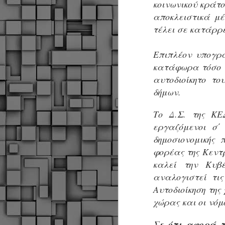
κοινωνικού κράτο
αποκλειστικά μ
τέλει σε κατάρρε
Σ
ε
Δ
Επιπλέον υπογρ
α
κατάφωρα τόσο τ
Π
αυτοδιοίκητο το
Δ
M
δήμων.
Το Δ.Σ. της ΚΕΔ
Δ
εργαζόμενοι σ΄
τ
δημοσιονομικής
έ
φορέας της Κεντρ
καλεί την Κυβ
αναλογιστεί τι
Αυτοδιοίκηση της
M
χώρας και οι νόμ
Σε ότι αφορά τ