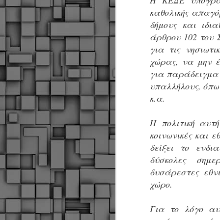
Η ΚΕΔΕ υπογραμ
καθολικής απαγό
Μ
δήμους και ιδι
Ν
Α
άρθρου 102 του 
χ
για τις νησιωτι
φ
χώρας, να μην έ
υ
α
για παράδειγμα 
εί
υπαλλήλους, όπω
M
κ.α.
Τ
Η πολιτική αυτή
κ
κοινωνικές και ε
Δ
ζ
δείξει το ενδι
δύσκολες σημε
δυσάρεστες εθνι
χώρο.
F
Για το λόγο αυ