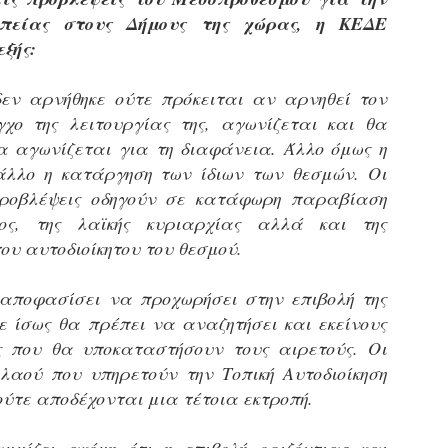
υνεχίζονται οι ορκωμοσίες των νέων Δημοτικών Αστυνομικών
οπείας στους Δήμους της χώρας, η ΚΕΔΕ
ε δήμους της χώρας. Το Dimastin, αναζητεί σχετικό
ωτογραφικό υλικό στο διαδίκτυο και σας το παρουσιάζει σε
εξής:
υτή την ανάρτηση. Επίσης, σας καλούμε, αν διαπιστώσετε ότι
ας έχουν "ξεφύγει" ορκωμοσίες, μπορείτε να στέλνετε το
δεν αρνήθηκε ούτε πρόκειται αν αρνηθεί τον
ωτογραφικό τους υλικό στο dimasthes@gmail.gr ώστε να το
ημοσιεύουμε εδώ, άμεσα.
γχο της λειτουργίας της, αγωνίζεται και θα
α αγωνίζεται για τη διαφάνεια. Άλλο όμως η
άλλο η κατάργηση των ίδιων των θεσμών. Οι
Θεσσαλονίκη: Ορκίστηκαν οι 75 νέοι δημοτικοί
AR
αστυνομικοί – Τι τους ζήτησε ο Αγγελούδης
18
προβλέψεις οδηγούν σε κατάφωρη παραβίαση
Ενισχύεται το έργο της δημοτικής αστυνομίας στο δήμο
ος, της λαϊκής κυριαρχίας αλλά και της
εσσαλονίκης καθώς το πρωί της Τετάρτης 18 Μαρτίου
ου αυτοδιοίκητου του θεσμού.
ρκίστηκαν οι 75 νέοι δημοτικοί αστυνομικοί.
Με αυτούς, σε λίγους μήνες αποκτά ένα ισχυρό σώμα η
αποφασίσει να προχωρήσει στην επιβολή της
ημοτική αστυνομία. Θα είναι πιο κοντά στον πολίτη. Είχα την
τε ίσως θα πρέπει να αναζητήσει και εκείνους
υκαιρία να είμαι σήμερα στην ορκωμοσία τους.
ς που θα υποκαταστήσουν τους αιρετούς. Οι
λαού που υπηρετούν την Τοπική Αυτοδιοίκηση
ούτε αποδέχονται μια τέτοια εκτροπή.
Ξεκίνησαν εδώ και μια εβδομάδα οι αφίξεις των
AR
νεοπροσληφθέντων Δημοτικών Αστυνομικών στους
17
δήμους και οι ορκωμοσίες τους - Πλήρες