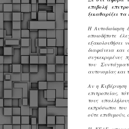
Σ
επιβολή επιτρ
σ
φ
ξεκαθαρίζει τα 
α
μ
Η Αυτοδιοίκηση 
φ
δ
οποιοδήποτε έλε
εξακολουθήσει ν
διαφάνεια και 
M
συγκεκριμένες 
του Συντάγματ
Θ
αυτονομίας και τ
ο
«
Αν η Κυβέρνηση 
δ
επιτροπείας, τό
ε
τους υπαλλήλου
εκπρόσωποι του 
ούτε επιθυμούν, 
M