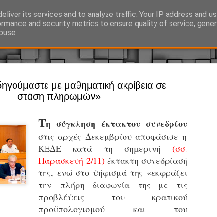
eliver its services and to analyze traffic. Your IP address and u
Ό, τι συμβαίνει γύρω από τη Δημοτική Αστυνομία, την τοπική αυτ
ormance and security metrics to ensure quality of service, gene
buse.
Άργος - Δη
ηγούμαστε με μαθηματική ακρίβεια σε
JUL
στάση πληρωμών»
Με σκούτε
29
προσωπικό
Τ
η σύγκληση έκτακτου συνεδρίου
αρμοδιότη
στις αρχές Δεκεμβρίου αποφάσισε η
Ξεκινά επίσημα η λειτο
ΚΕΔΕ κατά τη σημερινή
(σσ.
Η Δημοτική Αστυνομία σ
Παρασκευή 2/11)
έκτακτη συνεδρίασή
καθώς από την 1η Αυγού
της, ενώ στο ψήφισμά της «εκφράζει
επιχειρησιακή λειτουργ
την πλήρη διαφωνία της με τις
παρουσία του Δήμου στου
προβλέψεις του κρατικού
χώρους.
προϋπολογισμού και του
Η νέα υπηρεσία θα στε