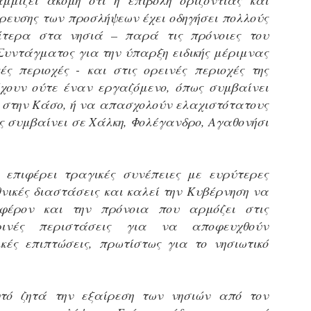
μίζει ακόμη ότι η επιβολή οριζόντιας και
Φωτογραφικό ρεπορτάζ
ρευσης των προσλήψεων έχει οδηγήσει πολλούς
εγάλες μέρες ζει ο "οργανισμός" της Δημοτικής Αστυνομίας!
αίτερα στα νησιά – παρά τις πρόνοιες του
α θυμίσουμε ότι κανονικές προσλήψεις στην Δημοτική
στυνομία έχουν να γίνουν από το 2010. Δεκαέξι ολόκληρα
Συντάγματος για την ύπαρξη ειδικής μέριμνας
ρόνια! Και βέβαια, ακόμη και με αυτές τις προσλήψεις, δεν
κές περιοχές - και στις ορεινές περιοχές της
τάνουμε ούτε τα 2/3 των Δημοτικών Αστυνομικών που
χουν ούτε έναν εργαζόμενο, όπως συμβαίνει
πηρετούσαν το 2013 προ της κατάργησης της υπηρεσίας με
πόφαση του σημερινού πρωθυπουργού Κυριάκου Μητσοτάκη. Ας
στην Κάσο, ή να απασχολούν ελαχιστότατους
ναι...
ς συμβαίνει σε Χάλκη, Φολέγανδρο, Αγαθονήσι
Δημοτική Αστυνομία Θεσσαλονίκης: Διμηνιαίος
AR
απολογισμός ελέγχων τήρησης νομοθεσίας
2
δεσποζόμενων Ζώων συντροφιάς
ον απολογισμό των δράσεων ελέγχου για τα ζώα συντροφιάς
 επιφέρει τραγικές συνέπειες με ευρύτερες
ατά το δίμηνο Ιανουαρίου – Φεβρουαρίου 2026 παρουσιάζει η
θνικές διαστάσεις και καλεί την Κυβέρνηση να
ημοτική Αστυνομία Θεσσαλονίκης, με στόχο την προστασία των
ώων και την ομαλή συμβίωση στην πόλη.
αφέρον και την πρόνοια που αρμόζει στις
ρινές περιστάσεις για να αποφευχθούν
κές επιπτώσεις, πρωτίστως για το νησιωτικό
ΣτΕ: Οριστική απόρριψη της επαναφοράς του 13ου
EB
τό ζητά την εξαίρεση των νησιών από τον
και 14ου μισθού για τους δημοσίους υπαλλήλους
18