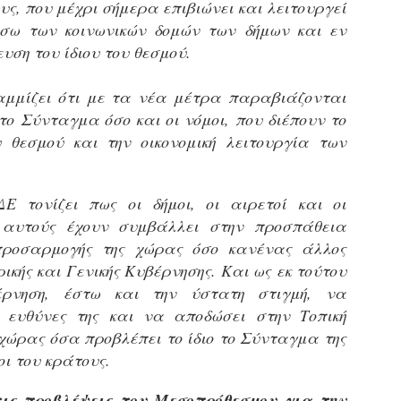
υς, που μέχρι σήμερα επιβιώνει και λειτουργεί
τμήματα δοκιμων Αστυφυλάκων Νάουσας, Γρεβενων
και Μουζακίου το 2ο μέρος της Θεωρητικής
έσω των κοινωνικών δομών των δήμων και εν
εκπαίδευσης 4/5 - 31/5
υση του ίδιου του θεσμού.
τη έκδοση εγκυκλιου οδηγιών σχετικά με το χρονοδιάγραμμα
κπαίδευσης (θεωρητικής και πρακτικής) των νεοδιορισθέντων
.Α. της προκήρυξης 1Κ/2024, προχώρησε Τμήμα Εποπτείας
αμμίζει ότι με τα νέα μέτρα παραβιάζονται
νθρωπίνου Δυναμικού Δημοτικής Αστυνομίας, της Δ/νσης
ο Σύνταγμα όσο και οι νόμοι, που διέπουν το
ροσωπικού Τοπ. Αυτοδιοίκησης, της Γενικής Γραμματείας
υ θεσμού και την οικονομική λειτουργία των
ημόσιας Διοίκησης του Υπ. Εσωτερικών.
Δημοσιέυθηκε στο ΦΕΚ Β' 1682/26-03-2026 η
AR
Απόφαση 16458 με θέμα;: «Εισαγωγική Εκπαίδευση -
27
Επιμόρφωση του ειδικού ένστολου προσωπικού της
δημοτικής αστυνομίας»
Ε τονίζει πως οι δήμοι, οι αιρετοί και οι
ημοσιεύθηκε στο ΦΕΚ Β' 1682/26-03-2026 η Aπόφαση 16458 με
 αυτούς έχουν συμβάλλει στην προσπάθεια
ίτλο: «Εισαγωγική Εκπαίδευση - Επιμόρφωση του ειδικού
 προσαρμογής της χώρας όσο κανένας άλλος
νστολου προσωπικού της δημοτικής αστυνομίας».
ικής και Γενικής Κυβέρνησης. Και ως εκ τούτου
έρνηση, έστω και την ύστατη στιγμή, να
ς ευθύνες της και να αποδώσει στην Τοπική
 χώρας όσα προβλέπει το ίδιο το Σύνταγμα της
Φωτορεπορτάζ από τις ορκωμοσίες των
AR
οι του κράτους.
νεοπροσληφθέντων Δημοτιοκών Αστυνομικών
19
(ανανεώνεται συνεχώς)
ις προβλέψεις του Μεσοπρόθεσμου για την