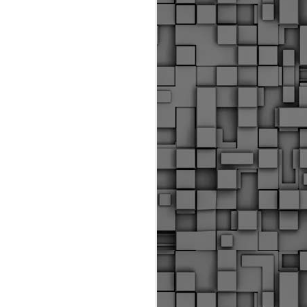
Διοικητικά πρόστιμα
ύψους 11.350€ σε
εργολάβους για
παραβάσεις σε έργα
Ο.Κ.Ω
Η Δημοτική Αστυνομία
Θεσσαλονίκης βεβαίωσε κατά
τις προηγούμενες ημέρες
πρόστιμα για 11 διοικητικές
παραβάσεις που έλαβαν
χώρα κατά τη διάρκεια
εργασιών από εργολαβικά
συνεργεία και οι οποίες
αφορούσαν εκτέλεση
εργασιών χωρίς νόμιμη
σήμανση και στην απόθεση
υλικών – εργαλείων εκτός του
προβλεπόμενου εργοταξίου.