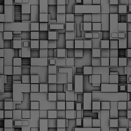
Με την απόφαση αυτή, το ΣτΕ απορρίπτει οριστικά τις
ξιώσεις των δημοσίων υπαλλήλων για επαναφορά των
ώρων, επικυρώνοντας την τρέχουσα κατάσταση παρά τις
ντιδράσεις της ΑΔΕΔΥ
ο ΣτΕ απέρριψε οριστικά την προσφυγή της ΑΔΕΔΥ και ενός
κπαιδευτικού για την επαναφορά των δώρων Χριστουγέννων,
άσχα και θερινής άδειας (13ος και 14ος μισθός) στους
ργαζόμενους του δημόσιου τομέα, κλείνοντας μια μακρά
ιαμάχη δεκαετιών που αφορούσε τις μνημονιακές περικοπές.
Εγγύκλιος ΥΠ.ΕΣ: Προκήρυξη 1Κ/2024 -
EB
Γνωστοποίηση έκδοσης οριστικών αποτελεσμάτων –
4
Παροχή οδηγιών.
 Δείτε/κατεβάστε την πολυαναμενόμενη εγκύκλιο του Υπ.
Με διαρροή 2 μέρες πριν την στάση εργασίας
EB
ενημερώνει το ΣτΕ για την απόρριψη της επαναφοράς
1