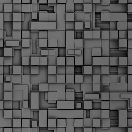
Σ
σ
φ
α
μ
φ
δ
M
Θ
ο
«
δ
ε
M