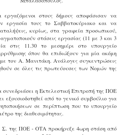
Μπαλασόπουλος.
εκπαιδευμένους δημοτικο
ήδη ολοκληρώσει την πρ
οι εργαζόμενοι στους δήμους αποφάσισαν να
είναι έτοιμοι να αναλά
ν εργασία τους το Σαββατοκύριακο και να
Στο πλαίσιο της προετο
καταλήψεις, κυρίως, στα γραφεία προσωπικού,
ολοκαίνουργια σκούτερ,
αγματοποιούν στάσεις εργασίας (11 με 3 και 3
τις περιπολίες και τις 
στελεχών της υπηρεσίας
ία στις 11.30 το μεσημέρι στο υπουργείο
αρρύθμισης όπου θα επιδιώξουν για μία ακόμη
με τον Α. Μανιτάκη. Ανάλογες συγκεντρώσεις
θούν σε όλες τις πρωτεύουσες των Νομών της
α συνεδριάσει η Εκτελεστική Επιτροπή της ΠΟΕ
ει εξουσιοδοτηθεί από το γενικό συμβούλιο για
νητοποιήσεων σε περίπτωση που το υπουργείο
μέτρο της διαθεσιμότητας.
 Σ. της ΠΟΕ - ΟΤΑ προκήρυξε 4ωρη στάση από
Απολογισμός των
Δημοτική Αστυνομία
JUN
JUN
ελέγχων σε ιδιοκτήτες
Θεσσαλονίκης: Ένταση
4
4