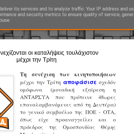
eliver its services and to analyze traffic. Your IP address and u
Ό, τι συμβαίνει γύρω από τη Δημοτική Αστυνομία, την τοπική αυτ
ormance and security metrics to ensure quality of service, gene
buse.
Άργος - Δη
νεχίζονται οι καταλήψεις τουλάχιστον
JUL
μέχρι την Τρίτη
Με σκούτε
29
προσωπικό
Τη συνέχιση των κινητοποιήσεων
αρμοδιότη
αποφάσισε
μέχρι την Τρίτη
σχεδόν
Ξεκινά επίσημα η λειτο
ομόφωνα (μοναδική εξαίρεση η
ΑΝΤΑΡΣΥΑ που πρότεινε 48ωρες
Η Δημοτική Αστυνομία σ
επαναλαμβανόμενες από τη Δευτέρα)
καθώς από την 1η Αυγού
επιχειρησιακή λειτουργ
το γενικό συμβούλιο της ΠΟΕ - ΟΤΑ,
παρουσία του Δήμου στου
όπως είχε προαναγγείλει και ο
χώρους.
πρόεδρος της Ομοσπονδίας Θέμης
Η νέα υπηρεσία θα στε