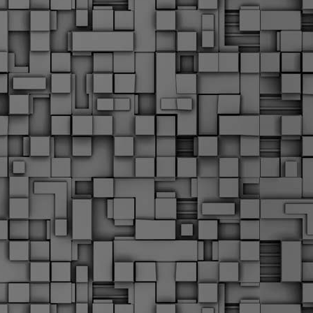
Μ
Ν
Α
χ
φ
υ
α
εί
M
Τ
κ
Δ
ζ
F