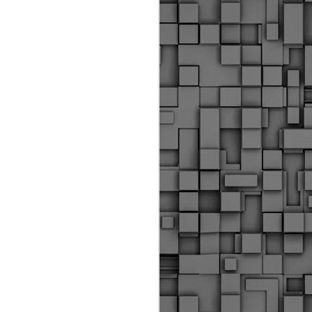
ύς αστυνομικούς, οι οποίοι έχουν
οβλεπόμενη εκπαίδευσή τους και
βουν καθήκοντα.
ιμασίας, ο Δήμος παρέλαβε τρία
 τα οποία θα χρησιμοποιούνται για
καθημερινές μετακινήσεις των
.
Δημοτική Αστυνομία
MAY
Θεσσαλονίκης:
25