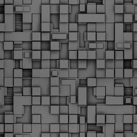
Φωτογραφικό ρεπορτάζ
εγάλες μέρες ζει ο "οργανισμός" της Δημοτικής Αστυνομίας!
α θυμίσουμε ότι κανονικές προσλήψεις στην Δημοτική
στυνομία έχουν να γίνουν από το 2010. Δεκαέξι ολόκληρα
ρόνια! Και βέβαια, ακόμη και με αυτές τις προσλήψεις, δεν
τάνουμε ούτε τα 2/3 των Δημοτικών Αστυνομικών που
πηρετούσαν το 2013 προ της κατάργησης της υπηρεσίας με
πόφαση του σημερινού πρωθυπουργού Κυριάκου Μητσοτάκη. Ας
ναι...
Δημοτική Αστυνομία Θεσσαλονίκης: Διμηνιαίος
AR
απολογισμός ελέγχων τήρησης νομοθεσίας
2
δεσποζόμενων Ζώων συντροφιάς
ον απολογισμό των δράσεων ελέγχου για τα ζώα συντροφιάς
ατά το δίμηνο Ιανουαρίου – Φεβρουαρίου 2026 παρουσιάζει η
ημοτική Αστυνομία Θεσσαλονίκης, με στόχο την προστασία των
ώων και την ομαλή συμβίωση στην πόλη.
ΣτΕ: Οριστική απόρριψη της επαναφοράς του 13ου
EB
και 14ου μισθού για τους δημοσίους υπαλλήλους
18