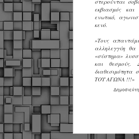
στερούνται σοβ
α
α
εκβιασμός και
α
ενωτικό, αγωνι
κενό.
Μ
π
ε
»Τους απαντάμε
Κ
αλληλεγγύη θα 
A
«σύστημα» λυσσ
και θεσμούς.
Δ
διαθεσιμότητα 
μ
ΤΟΥ ΑΓΩΝΑ !!!
»
δ
Δημοσιεύτ
Μ
λ
«
Σ
σ
ε
M
μ