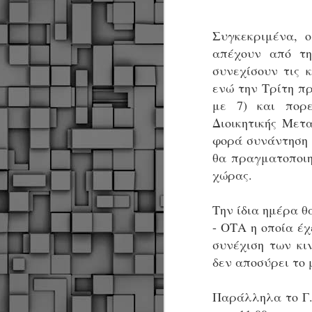
Συγκεκριμένα, 
απέχουν από τη
συνεχίσουν τις 
ενώ την Τρίτη πρ
με 7) και πορε
Διοικητικής Μετ
φορά συνάντηση 
θα πραγματοποιη
χώρας.
Την ίδια ημέρα θ
- ΟΤΑ η οποία έχ
συνέχιση των κι
δεν αποσύρει το 
Παράλληλα το Γ.
Δήμος Κοζάνης :
JUN
Αναμνηστικά
7