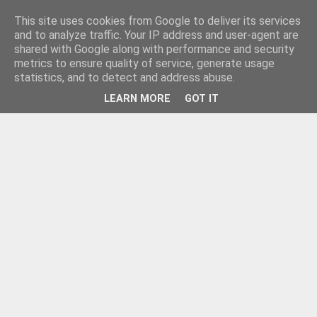
This site uses cookies from Google to deliver its services
and to analyze traffic. Your IP address and user-agent are
shared with Google along with performance and security
metrics to ensure quality of service, generate usage
statistics, and to detect and address abuse.
LEARN MORE
GOT IT