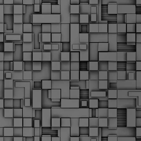
Μ
Ν
Α
χ
φ
υ
α
εί
M
Τ
κ
Δ
ζ
F