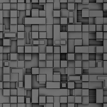
Σ
σ
φ
α
μ
φ
δ
M
Θ
ο
«
δ
ε
M