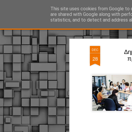
ΔΗΜΟΤΙΚΗ ΑΣΤΥΝΟΜΙΑ, τα νέα!
This site uses cookies from Google to d
are shared with Google along with perf
statistics, and to detect and address a
Magazine
Pages
DEC
Δη
28
π