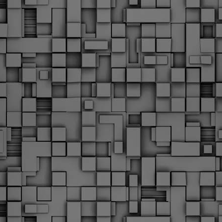
Με την απόφαση αυτή, το ΣτΕ απορρίπτει οριστικά τις
ξιώσεις των δημοσίων υπαλλήλων για επαναφορά των
ώρων, επικυρώνοντας την τρέχουσα κατάσταση παρά τις
ντιδράσεις της ΑΔΕΔΥ
ο ΣτΕ απέρριψε οριστικά την προσφυγή της ΑΔΕΔΥ και ενός
κπαιδευτικού για την επαναφορά των δώρων Χριστουγέννων,
άσχα και θερινής άδειας (13ος και 14ος μισθός) στους
ργαζόμενους του δημόσιου τομέα, κλείνοντας μια μακρά
ιαμάχη δεκαετιών που αφορούσε τις μνημονιακές περικοπές.
Εγγύκλιος ΥΠ.ΕΣ: Προκήρυξη 1Κ/2024 -
EB
Γνωστοποίηση έκδοσης οριστικών αποτελεσμάτων –
4
Παροχή οδηγιών.
 Δείτε/κατεβάστε την πολυαναμενόμενη εγκύκλιο του Υπ.
Με διαρροή 2 μέρες πριν την στάση εργασίας
EB
ενημερώνει το ΣτΕ για την απόρριψη της επαναφοράς
1