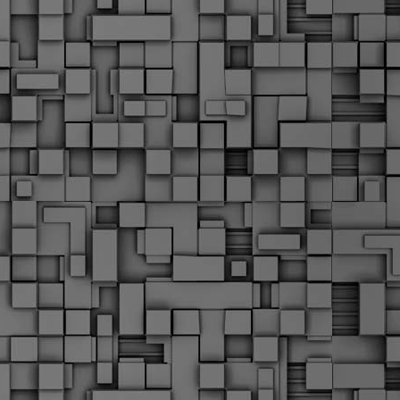
α
δ
α
Τ
ε
Π
ε
δ
F
►
F