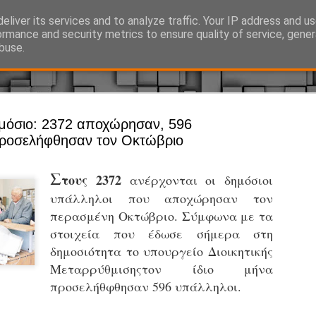
eliver its services and to analyze traffic. Your IP address and u
Ό, τι συμβαίνει γύρω από τη Δημοτική Αστυνομία, την τοπική αυτ
ormance and security metrics to ensure quality of service, gene
buse.
Άργος - Δη
μόσιο: 2372 αποχώρησαν, 596
JUL
ροσελήφθησαν τον Οκτώβριο
Με σκούτε
29
προσωπικό
Σ
τους 2372
ανέρχονται οι δημόσιοι
αρμοδιότη
υπάλληλοι που αποχώρησαν τον
Ξεκινά επίσημα η λειτο
περασμένη Οκτώβριο. Σύμφωνα με τα
Η Δημοτική Αστυνομία σ
στοιχεία που έδωσε σήμερα στη
καθώς από την 1η Αυγού
δημοσιότητα το υπουργείο Διοικητικής
επιχειρησιακή λειτουργ
Μεταρρύθμισηςτον ίδιο μήνα
παρουσία του Δήμου στου
προσελήθφθησαν 596 υπάλληλοι.
χώρους.
Η νέα υπηρεσία θα στε