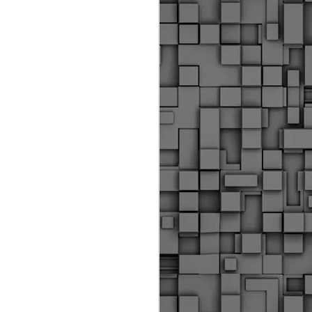
ύς αστυνομικούς, οι οποίοι έχουν
οβλεπόμενη εκπαίδευσή τους και
βουν καθήκοντα.
ιμασίας, ο Δήμος παρέλαβε τρία
 τα οποία θα χρησιμοποιούνται για
καθημερινές μετακινήσεις των
.
Δημοτική Αστυνομία
MAY
Θεσσαλονίκης:
25