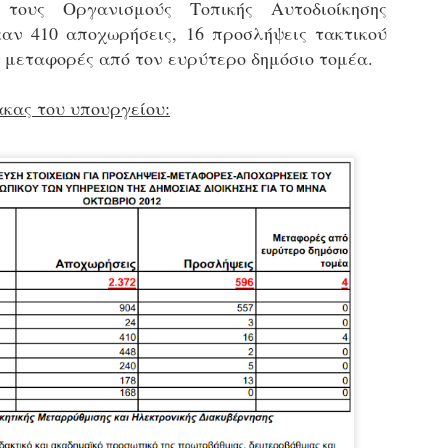
τους Οργανισμούς Τοπικής Αυτοδιοίκησης
εκπαιδευμένους δημοτικο
αν 410 αποχωρήσεις, 16 προσλήψεις τακτικού
ήδη ολοκληρώσει την πρ
είναι έτοιμοι να αναλά
 μεταφορές από τον ευρύτερο δημόσιο τομέα.
Στο πλαίσιο της προετο
ακας του υπουργείου:
ολοκαίνουργια σκούτερ,
τις περιπολίες και τις 
στελεχών της υπηρεσίας
Απολογισμός των
Δημοτική Αστυνομία
JUN
JUN
ελέγχων σε ιδιοκτήτες
Θεσσαλονίκης: Ένταση
4
4