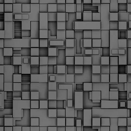
υνεχίζονται οι ορκωμοσίες των νέων Δημοτικών Αστυνομικών
ε δήμους της χώρας. Το Dimastin, αναζητεί σχετικό
ωτογραφικό υλικό στο διαδίκτυο και σας το παρουσιάζει σε
υτή την ανάρτηση. Επίσης, σας καλούμε, αν διαπιστώσετε ότι
ας έχουν "ξεφύγει" ορκωμοσίες, μπορείτε να στέλνετε το
ωτογραφικό τους υλικό στο dimasthes@gmail.gr ώστε να το
ημοσιεύουμε εδώ, άμεσα.
Θεσσαλονίκη: Ορκίστηκαν οι 75 νέοι δημοτικοί
AR
αστυνομικοί – Τι τους ζήτησε ο Αγγελούδης
18
Ενισχύεται το έργο της δημοτικής αστυνομίας στο δήμο
εσσαλονίκης καθώς το πρωί της Τετάρτης 18 Μαρτίου
ρκίστηκαν οι 75 νέοι δημοτικοί αστυνομικοί.
Με αυτούς, σε λίγους μήνες αποκτά ένα ισχυρό σώμα η
ημοτική αστυνομία. Θα είναι πιο κοντά στον πολίτη. Είχα την
υκαιρία να είμαι σήμερα στην ορκωμοσία τους.
Ξεκίνησαν εδώ και μια εβδομάδα οι αφίξεις των
AR
νεοπροσληφθέντων Δημοτικών Αστυνομικών στους
17
δήμους και οι ορκωμοσίες τους - Πλήρες