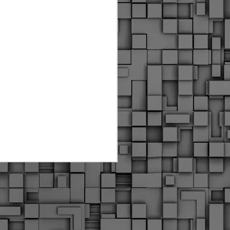
Διοικητικά πρόστιμα
ύψους 11.350€ σε
εργολάβους για
παραβάσεις σε έργα
Ο.Κ.Ω
Η Δημοτική Αστυνομία
Θεσσαλονίκης βεβαίωσε κατά
τις προηγούμενες ημέρες
πρόστιμα για 11 διοικητικές
παραβάσεις που έλαβαν
χώρα κατά τη διάρκεια
εργασιών από εργολαβικά
συνεργεία και οι οποίες
αφορούσαν εκτέλεση
εργασιών χωρίς νόμιμη
σήμανση και στην απόθεση
υλικών – εργαλείων εκτός του
προβλεπόμενου εργοταξίου.