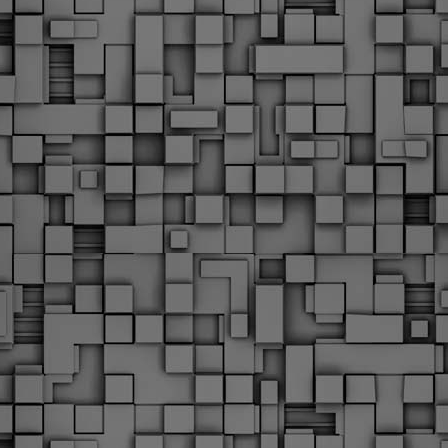
Φωτογραφικό ρεπορτάζ
εγάλες μέρες ζει ο "οργανισμός" της Δημοτικής Αστυνομίας!
α θυμίσουμε ότι κανονικές προσλήψεις στην Δημοτική
στυνομία έχουν να γίνουν από το 2010. Δεκαέξι ολόκληρα
ρόνια! Και βέβαια, ακόμη και με αυτές τις προσλήψεις, δεν
τάνουμε ούτε τα 2/3 των Δημοτικών Αστυνομικών που
πηρετούσαν το 2013 προ της κατάργησης της υπηρεσίας με
πόφαση του σημερινού πρωθυπουργού Κυριάκου Μητσοτάκη. Ας
ναι...
Δημοτική Αστυνομία Θεσσαλονίκης: Διμηνιαίος
AR
απολογισμός ελέγχων τήρησης νομοθεσίας
2
δεσποζόμενων Ζώων συντροφιάς
ον απολογισμό των δράσεων ελέγχου για τα ζώα συντροφιάς
ατά το δίμηνο Ιανουαρίου – Φεβρουαρίου 2026 παρουσιάζει η
ημοτική Αστυνομία Θεσσαλονίκης, με στόχο την προστασία των
ώων και την ομαλή συμβίωση στην πόλη.
ΣτΕ: Οριστική απόρριψη της επαναφοράς του 13ου
EB
και 14ου μισθού για τους δημοσίους υπαλλήλους
18