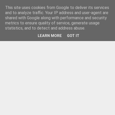
This site uses cookies from Google to deliver its services
and to analyze traffic. Your IP address and user-agent are
shared with Google along with performance and security
metrics to ensure quality of service, generate usage
statistics, and to detect and address abuse.
LEARN MORE
GOT IT