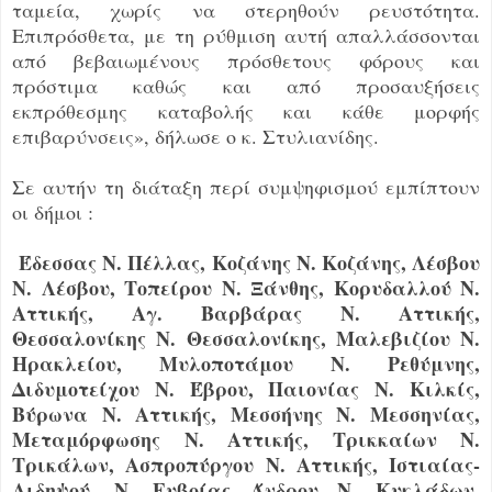
ταμεία, χωρίς να στερηθούν ρευστότητα.
Επιπρόσθετα, με τη ρύθμιση αυτή απαλλάσσονται
από βεβαιωμένους πρόσθετους φόρους και
πρόστιμα καθώς και από προσαυξήσεις
εκπρόθεσμης καταβολής και κάθε μορφής
επιβαρύνσεις», δήλωσε ο κ. Στυλιανίδης.
Σε αυτήν τη διάταξη περί συμψηφισμού εμπίπτουν
οι δήμοι :
Έδεσσας Ν. Πέλλας, Κοζάνης Ν. Κοζάνης, Λέσβου
Ν. Λέσβου, Τοπείρου Ν. Ξάνθης, Κορυδαλλού Ν.
Αττικής, Αγ. Βαρβάρας Ν. Αττικής,
Θεσσαλονίκης Ν. Θεσσαλονίκης, Μαλεβιζίου Ν.
Ηρακλείου, Μυλοποτάμου Ν. Ρεθύμνης,
Διδυμοτείχου Ν. Έβρου, Παιονίας Ν. Κιλκίς,
Βύρωνα Ν. Αττικής, Μεσσήνης Ν. Μεσσηνίας,
Μεταμόρφωσης Ν. Αττικής, Τρικκαίων Ν.
Τρικάλων, Ασπροπύργου Ν. Αττικής, Ιστιαίας-
Αιδηψού, Ν. Ευβοίας Άνδρου Ν. Κυκλάδων,