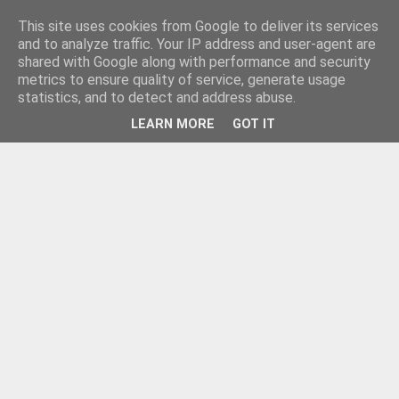
This site uses cookies from Google to deliver its services
and to analyze traffic. Your IP address and user-agent are
shared with Google along with performance and security
metrics to ensure quality of service, generate usage
statistics, and to detect and address abuse.
LEARN MORE
GOT IT