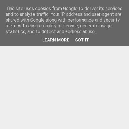
This site uses cookies from Google to deliver its services
and to analyze traffic. Your IP address and user-agent are
shared with Google along with performance and security
metrics to ensure quality of service, generate usage
statistics, and to detect and address abuse.
LEARN MORE
GOT IT