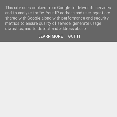
This site uses cookies from Google to deliver its services
and to analyze traffic. Your IP address and user-agent are
shared with Google along with performance and security
metrics to ensure quality of service, generate usage
statistics, and to detect and address abuse.
LEARN MORE
GOT IT