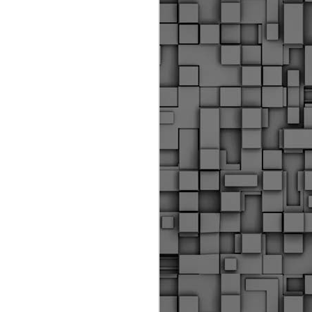
ύς αστυνομικούς, οι οποίοι έχουν
οβλεπόμενη εκπαίδευσή τους και
βουν καθήκοντα.
ιμασίας, ο Δήμος παρέλαβε τρία
 τα οποία θα χρησιμοποιούνται για
καθημερινές μετακινήσεις των
.
Δημοτική Αστυνομία
MAY
Θεσσαλονίκης:
25