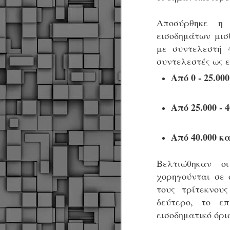
Μ
Αποσύρθηκε η
Ν
εισοδημάτων μισ
Α
χ
με συντελεστή 
φ
συντελεστές ως ε
υ
α
Από 0 - 25.0
εί
M
Από 25.000 -
Τ
κ
Από 40.000 κ
Δ
ζ
Βελτιώθηκαν ο
χορηγούνται σε 
τους τρίτεκνου
δεύτερο, το ε
F
εισοδηματικό όριο