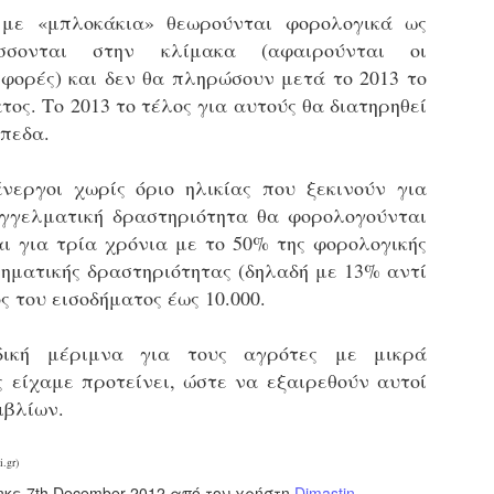
Με την απόφαση αυτή, το ΣτΕ απορρίπτει οριστικά τις
 με «μπλοκάκια» θεωρούνται φορολογικά ως
ξιώσεις των δημοσίων υπαλλήλων για επαναφορά των
ώρων, επικυρώνοντας την τρέχουσα κατάσταση παρά τις
άσσονται στην κλίμακα (αφαιρούνται οι
ντιδράσεις της ΑΔΕΔΥ
σφορές) και δεν θα πληρώσουν μετά το 2013 το
τος. Το 2013 το τέλος για αυτούς θα διατηρηθεί
ο ΣτΕ απέρριψε οριστικά την προσφυγή της ΑΔΕΔΥ και ενός
κπαιδευτικού για την επαναφορά των δώρων Χριστουγέννων,
ίπεδα.
άσχα και θερινής άδειας (13ος και 14ος μισθός) στους
ργαζόμενους του δημόσιου τομέα, κλείνοντας μια μακρά
άνεργοι χωρίς όριο ηλικίας που ξεκινούν για
ιαμάχη δεκαετιών που αφορούσε τις μνημονιακές περικοπές.
Εγγύκλιος ΥΠ.ΕΣ: Προκήρυξη 1Κ/2024 -
EB
γγελματική δραστηριότητα θα φορολογούνται
Γνωστοποίηση έκδοσης οριστικών αποτελεσμάτων –
4
αι για τρία χρόνια με το 50% της φορολογικής
Παροχή οδηγιών.
ρηματικής δραστηριότητας (δηλαδή με 13% αντί
 Δείτε/κατεβάστε την πολυαναμενόμενη εγκύκλιο του Υπ.
ς του εισοδήματος έως 10.000.
δική μέριμνα για τους αγρότες με μικρά
ς είχαμε προτείνει, ώστε να εξαιρεθούν αυτοί
ιβλίων.
Με διαρροή 2 μέρες πριν την στάση εργασίας
EB
.gr)
ενημερώνει το ΣτΕ για την απόρριψη της επαναφοράς
1
ηκε
7th December 2012
από τον χρήστη
Dimastin