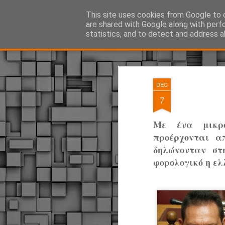
ΔΗΜΟΤΙΚΗ ΑΣΤΥΝΟΜΙΑ, τα νέα!
This site uses cookies from Google to d
are shared with Google along with perf
statistics, and to detect and address a
Magazine
Pages
DEC
7
Με ένα μικρό
προέρχονται α
δηλώνονταν στ
φορολογικό η ελ