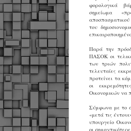
Σ
φορολογικά βά
σ
σημείωμα «πρ
φ
α
αποσπασματικού
μ
του δημοσιονομ
φ
επικαιροποιημένο
δ
Παρά την πρόοδ
M
ΠΑΣΟΚ οι τελικ
των τριών πολι
Θ
τελευταίες εκκρ
ο
προτείνει τα κόμ
«
οι εκκρεμότητ
δ
Οικονομικών να 
ε
Σύμφωνα με το ά
«μετά τις έντον
M
υπουργείο Οικον
οι σημαντικότερε