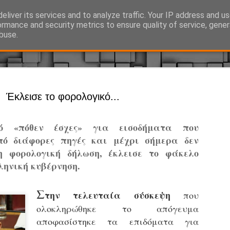
eliver its services and to analyze traffic. Your IP address and u
Ό, τι συμβαίνει γύρω από τη Δημοτική Αστυνομία, την τοπική αυτ
ormance and security metrics to ensure quality of service, gene
buse.
Άργος - Δη
JUL
Έκλεισε το φορολογικό...
Με σκούτε
29
προσωπικό
 «πόθεν έσχες» για εισοδήματα που
αρμοδιότη
πό διάφορες πηγές και μέχρι σήμερα δεν
Ξεκινά επίσημα η λειτο
η φορολογική δήλωση, έκλεισε το φάκελο
ληνική κυβέρνηση.
Η Δημοτική Αστυνομία σ
καθώς από την 1η Αυγού
επιχειρησιακή λειτουργ
Σ
την τελευταία σύσκεψη
που
παρουσία του Δήμου στου
ολοκληρώθηκε το απόγευμα
χώρους.
αποφασίστηκε τα επιδόματα για
Η νέα υπηρεσία θα στε