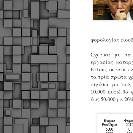
φορολογίας εισο
Σχετικα με τα
εργασίας καταργ
Επίσης οι νέοι 
τα τρία πρώτα χ
ισχύσει για του
10.000 ευρώ θα 
έως 50.000 με 26
Δήμος Κοζάνης :
JUN
Αναμνηστικά
7