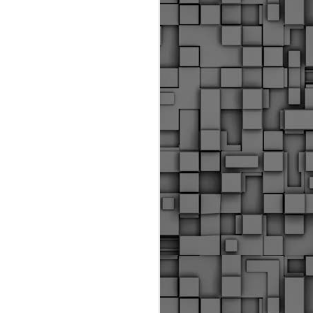
Διοικητικά πρόστιμα
ύψους 11.350€ σε
εργολάβους για
παραβάσεις σε έργα
Ο.Κ.Ω
Η Δημοτική Αστυνομία
Θεσσαλονίκης βεβαίωσε κατά
τις προηγούμενες ημέρες
πρόστιμα για 11 διοικητικές
παραβάσεις που έλαβαν
χώρα κατά τη διάρκεια
εργασιών από εργολαβικά
συνεργεία και οι οποίες
αφορούσαν εκτέλεση
εργασιών χωρίς νόμιμη
σήμανση και στην απόθεση
υλικών – εργαλείων εκτός του
προβλεπόμενου εργοταξίου.