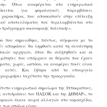
υνεχίζονται οι ορκωμοσίες των νέων Δημοτικών Αστυνομικών
ρη». Όπως αναφέρεται στο ενημερωτικό
ε δήμους της χώρας. Το Dimastin, αναζητεί σχετικό
όκειται για φορολογικές παρεμβάσεις
ωτογραφικό υλικό στο διαδίκτυο και σας το παρουσιάζει σε
υτή την ανάρτηση. Επίσης, σας καλούμε, αν διαπιστώσετε ότι
 χαρακτήρα, που αποσκοπούν στην επίτευξη
ας έχουν "ξεφύγει" ορκωμοσίες, μπορείτε να στέλνετε το
ικού αποτελέσματος που περιλαμβάνεται στο
ωτογραφικό τους υλικό στο dimasthes@gmail.gr ώστε να το
 πρόγραμμα οικονομικής πολιτικής».
ημοσιεύουμε εδώ, άμεσα.
ο που σημειώθηκε, πάντως, σύμφωνα με το
Θεσσαλονίκη: Ορκίστηκαν οι 75 νέοι δημοτικοί
AR
ές αποφάσεις θα ληφθούν κατά τη συνάντηση
αστυνομικοί – Τι τους ζήτησε ο Αγγελούδης
18
Ενισχύεται το έργο της δημοτικής αστυνομίας στο δήμο
τικών αρχηγών, όπου θα συζητηθούν και οι
εσσαλονίκης καθώς το πρωί της Τετάρτης 18 Μαρτίου
εμότητες που υπάρχουν σε θέματα που έχουν
ρκίστηκαν οι 75 νέοι δημοτικοί αστυνομικοί.
ματα, χωρίς, ωστόσο, να αναφέρει ποιές είναι
Με αυτούς, σε λίγους μήνες αποκτά ένα ισχυρό σώμα η
ες αυτές. Και ζήτησε από το υπουργείο
ημοτική αστυνομία. Θα είναι πιο κοντά στον πολίτη. Είχα την
προχωρήσει ταχύτατα την προεργασία.
υκαιρία να είμαι σήμερα στην ορκωμοσία τους.
τυπο ενημερωτικό σημείωμα της Ιπποκράτους,
ες αντιδράσεις του ΠΑΣΟΚ και της ΔΗΜΑΡ», το
Ξεκίνησαν εδώ και μια εβδομάδα οι αφίξεις των
AR
ομικών έκανε σειρά αλλαγών στο νομοσχέδιο,
νεοπροσληφθέντων Δημοτικών Αστυνομικών στους
17
δήμους και οι ορκωμοσίες τους - Πλήρες
ς των οποίων είναι: