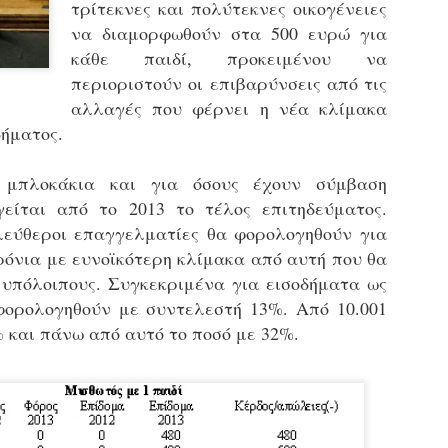
τρίτεκνες και πολύτεκνες οικογένειες
εκπαιδευμένους δημοτικο
να διαμορφωθούν στα 500 ευρώ για
ήδη ολοκληρώσει την πρ
είναι έτοιμοι να αναλά
κάθε παιδί, προκειμένου να
περιοριστούν οι επιβαρύνσεις από τις
Στο πλαίσιο της προετο
αλλαγές που φέρνει η νέα κλίμακα
ολοκαίνουργια σκούτερ,
τις περιπολίες και τις 
δήματος.
στελεχών της υπηρεσίας
 μπλοκάκια και για όσους έχουν σύμβαση
είται από το 2013 το τέλος επιτηδεύματος.
ελεύθεροι επαγγελματίες θα φορολογηθούν για
ρόνια με ευνοϊκότερη κλίμακα από αυτή που θα
ς υπόλοιπους. Συγκεκριμένα για εισοδήματα ως
φορολογηθούν με συντελεστή 13%. Από 10.001
% και πάνω από αυτό το ποσό με 32%.
Απολογισμός των
Δημοτική Αστυνομία
JUN
JUN
ελέγχων σε ιδιοκτήτες
Θεσσαλονίκης: Ένταση
4
4