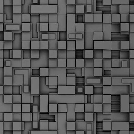
α
δ
α
Τ
ε
Π
ε
δ
F
►
F