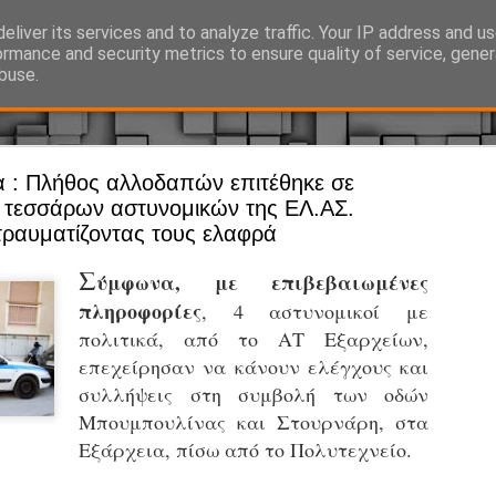
eliver its services and to analyze traffic. Your IP address and u
Ό, τι συμβαίνει γύρω από τη Δημοτική Αστυνομία, την τοπική αυτ
ormance and security metrics to ensure quality of service, gene
buse.
α : Πλήθος αλλοδαπών επιτέθηκε σε
Άργος - Δη
JUL
ο τεσσάρων αστυνομικών της ΕΛ.ΑΣ.
Με σκούτε
29
τραυματίζοντας τους ελαφρά
προσωπικό
Σ
ύμφωνα, με επιβεβαιωμένες
αρμοδιότη
πληροφορίες
, 4 αστυνομικοί με
Ξεκινά επίσημα η λειτο
πολιτικά, από το ΑΤ Εξαρχείων,
Η Δημοτική Αστυνομία σ
επεχείρησαν να κάνουν ελέγχους και
καθώς από την 1η Αυγού
συλλήψεις στη συμβολή των οδών
επιχειρησιακή λειτουργ
Μπουμπουλίνας και Στουρνάρη, στα
παρουσία του Δήμου στου
Εξάρχεια, πίσω από το Πολυτεχνείο.
χώρους.
Η νέα υπηρεσία θα στε