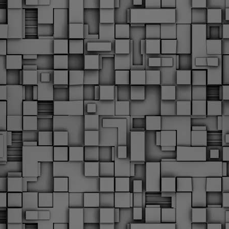
Με την απόφαση αυτή, το ΣτΕ απορρίπτει οριστικά τις
ξιώσεις των δημοσίων υπαλλήλων για επαναφορά των
ώρων, επικυρώνοντας την τρέχουσα κατάσταση παρά τις
ντιδράσεις της ΑΔΕΔΥ
ο ΣτΕ απέρριψε οριστικά την προσφυγή της ΑΔΕΔΥ και ενός
κπαιδευτικού για την επαναφορά των δώρων Χριστουγέννων,
άσχα και θερινής άδειας (13ος και 14ος μισθός) στους
ργαζόμενους του δημόσιου τομέα, κλείνοντας μια μακρά
ιαμάχη δεκαετιών που αφορούσε τις μνημονιακές περικοπές.
Εγγύκλιος ΥΠ.ΕΣ: Προκήρυξη 1Κ/2024 -
EB
Γνωστοποίηση έκδοσης οριστικών αποτελεσμάτων –
4
Παροχή οδηγιών.
 Δείτε/κατεβάστε την πολυαναμενόμενη εγκύκλιο του Υπ.
Με διαρροή 2 μέρες πριν την στάση εργασίας
EB
ενημερώνει το ΣτΕ για την απόρριψη της επαναφοράς
1