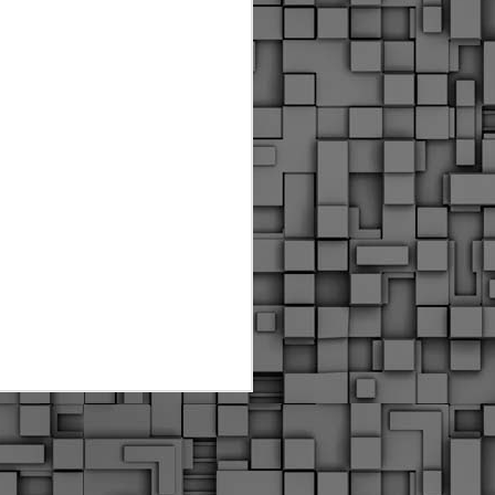
Διοικητικά πρόστιμα
ύψους 11.350€ σε
εργολάβους για
παραβάσεις σε έργα
Ο.Κ.Ω
Η Δημοτική Αστυνομία
Θεσσαλονίκης βεβαίωσε κατά
τις προηγούμενες ημέρες
πρόστιμα για 11 διοικητικές
παραβάσεις που έλαβαν
χώρα κατά τη διάρκεια
εργασιών από εργολαβικά
συνεργεία και οι οποίες
αφορούσαν εκτέλεση
εργασιών χωρίς νόμιμη
σήμανση και στην απόθεση
υλικών – εργαλείων εκτός του
προβλεπόμενου εργοταξίου.