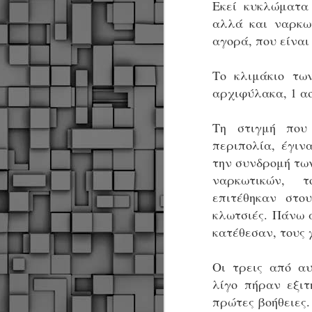
Εκεί κυκλώματα
αλλά και ναρκωτ
αγορά, που είναι
Το κλιμάκιο τω
αρχιφύλακα, 1 ασ
Τη στιγμή που
περιπολία, έγιν
την συνδρομή τω
ναρκωτικών, τ
επιτέθηκαν στο
κλωτσιές. Πάνω 
κατέθεσαν, τους
Οι τρεις από α
λίγο πήραν εξιτ
Δήμος Κοζάνης :
JUN
πρώτες βοήθειες
Αναμνηστικά
7