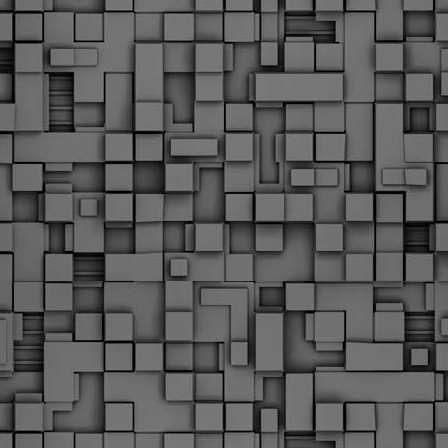
υνεχίζονται οι ορκωμοσίες των νέων Δημοτικών Αστυνομικών
ε δήμους της χώρας. Το Dimastin, αναζητεί σχετικό
ωτογραφικό υλικό στο διαδίκτυο και σας το παρουσιάζει σε
υτή την ανάρτηση. Επίσης, σας καλούμε, αν διαπιστώσετε ότι
ας έχουν "ξεφύγει" ορκωμοσίες, μπορείτε να στέλνετε το
ωτογραφικό τους υλικό στο dimasthes@gmail.gr ώστε να το
ημοσιεύουμε εδώ, άμεσα.
Θεσσαλονίκη: Ορκίστηκαν οι 75 νέοι δημοτικοί
AR
αστυνομικοί – Τι τους ζήτησε ο Αγγελούδης
18
Ενισχύεται το έργο της δημοτικής αστυνομίας στο δήμο
εσσαλονίκης καθώς το πρωί της Τετάρτης 18 Μαρτίου
ρκίστηκαν οι 75 νέοι δημοτικοί αστυνομικοί.
Με αυτούς, σε λίγους μήνες αποκτά ένα ισχυρό σώμα η
ημοτική αστυνομία. Θα είναι πιο κοντά στον πολίτη. Είχα την
υκαιρία να είμαι σήμερα στην ορκωμοσία τους.
Ξεκίνησαν εδώ και μια εβδομάδα οι αφίξεις των
AR
νεοπροσληφθέντων Δημοτικών Αστυνομικών στους
17
δήμους και οι ορκωμοσίες τους - Πλήρες