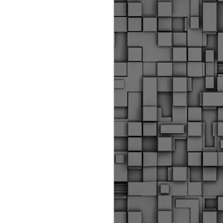
ύς αστυνομικούς, οι οποίοι έχουν
οβλεπόμενη εκπαίδευσή τους και
βουν καθήκοντα.
ιμασίας, ο Δήμος παρέλαβε τρία
 τα οποία θα χρησιμοποιούνται για
καθημερινές μετακινήσεις των
.
Δημοτική Αστυνομία
MAY
Θεσσαλονίκης:
25