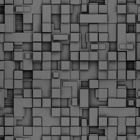
Φωτογραφικό ρεπορτάζ
εγάλες μέρες ζει ο "οργανισμός" της Δημοτικής Αστυνομίας!
α θυμίσουμε ότι κανονικές προσλήψεις στην Δημοτική
στυνομία έχουν να γίνουν από το 2010. Δεκαέξι ολόκληρα
ρόνια! Και βέβαια, ακόμη και με αυτές τις προσλήψεις, δεν
τάνουμε ούτε τα 2/3 των Δημοτικών Αστυνομικών που
πηρετούσαν το 2013 προ της κατάργησης της υπηρεσίας με
πόφαση του σημερινού πρωθυπουργού Κυριάκου Μητσοτάκη. Ας
ναι...
Δημοτική Αστυνομία Θεσσαλονίκης: Διμηνιαίος
AR
απολογισμός ελέγχων τήρησης νομοθεσίας
2
δεσποζόμενων Ζώων συντροφιάς
ον απολογισμό των δράσεων ελέγχου για τα ζώα συντροφιάς
ατά το δίμηνο Ιανουαρίου – Φεβρουαρίου 2026 παρουσιάζει η
ημοτική Αστυνομία Θεσσαλονίκης, με στόχο την προστασία των
ώων και την ομαλή συμβίωση στην πόλη.
ΣτΕ: Οριστική απόρριψη της επαναφοράς του 13ου
EB
και 14ου μισθού για τους δημοσίους υπαλλήλους
18