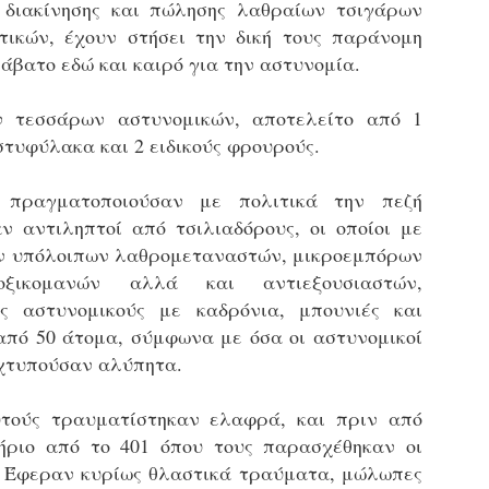
 διακίνησης και πώλησης λαθραίων τσιγάρων
εκπαιδευμένους δημοτικο
ικών, έχουν στήσει την δική τους παράνομη
ήδη ολοκληρώσει την πρ
είναι έτοιμοι να αναλά
 άβατο εδώ και καιρό για την αστυνομία.
Στο πλαίσιο της προετο
ν τεσσάρων αστυνομικών, αποτελείτο από 1
ολοκαίνουργια σκούτερ,
τις περιπολίες και τις 
τυφύλακα και 2 ειδικούς φρουρούς.
στελεχών της υπηρεσίας
 πραγματοποιούσαν με πολιτικά την πεζή
αν αντιληπτοί από τσιλιαδόρους, οι οποίοι με
ν υπόλοιπων λαθρομεταναστών, μικροεμπόρων
οξικομανών αλλά και αντιεξουσιαστών,
υς αστυνομικούς με καδρόνια, μπουνιές και
από 50 άτομα, σύμφωνα με όσα οι αστυνομικοί
 χτυπούσαν αλύπητα.
υτούς τραυματίστηκαν ελαφρά, και πριν από
ήριο από το 401 όπου τους παρασχέθηκαν οι
Απολογισμός των
Δημοτική Αστυνομία
JUN
JUN
. Έφεραν κυρίως θλαστικά τραύματα, μώλωπες
ελέγχων σε ιδιοκτήτες
Θεσσαλονίκης: Ένταση
4
4