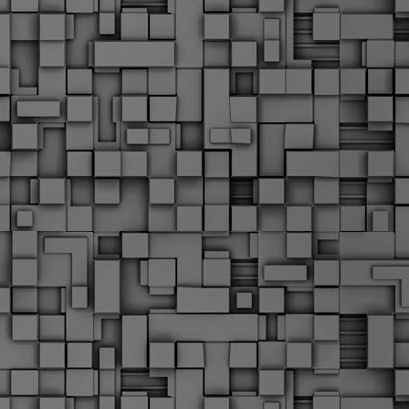
Μ
Ν
Α
χ
φ
υ
α
εί
M
Τ
κ
Δ
ζ
F