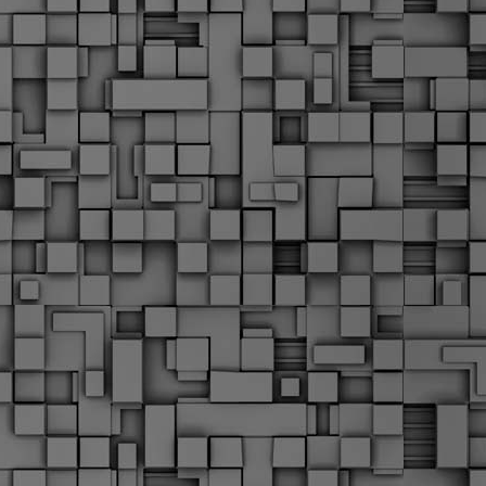
Σ
σ
φ
α
μ
φ
δ
M
Θ
ο
«
δ
ε
M