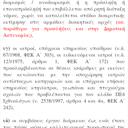
διορισμός / αναδιορισμός ή η πρόσληψη ή
επαναπρόσληψή του επιβάλλεται από ρητή διάταξη
νόμου, χωρίς να καταλείπεται στάδιο διακριτικής
εκτίμησης στις αρμόδιες διοικητικές αρχές
(σσ.
παράθυρο για προσλήψεις και στην Δημοτική
Αστυνομία;)
,
ιγ)
οι ιατροί, υπόχρεοι υπηρεσίας υπαίθρου (ν.δ.
67/1968, ΦΕΚ Α΄ 303), οι ειδικευόμενοι ιατροί (ν.δ.
123/1975, άρθρο 1, ΦΕΚ Α΄ 172) που
προσλαμβάνονται σε θέσεις ισάριθμες με εκείνες
που κενώνονται με την αποχώρηση ιατρών
αντίστοιχων κατηγοριών και οι υπόχρεοι ετήσιας
υπηρεσίας κτηνίατροι, γεωπόνοι και πτυχιούχοι
σχολών που προβλέπονται για τον κλάδο ΠΕ4
Ιχθυολόγων (ν. 2538/1997, άρθρα 4 και 4α, ΦΕΚ Α΄
242),
ιδ)
οι συμβάσεις έργου διάρκειας έως ενός έτους
του πάσης φύσεως καλλιτεχνικού προσωπικού της