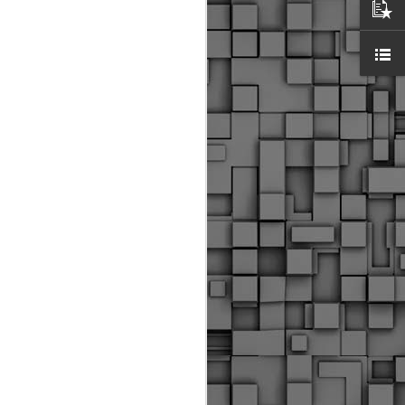
ύς αστυνομικούς, οι οποίοι έχουν
οβλεπόμενη εκπαίδευσή τους και
βουν καθήκοντα.
ιμασίας, ο Δήμος παρέλαβε τρία
 τα οποία θα χρησιμοποιούνται για
καθημερινές μετακινήσεις των
.
Δημοτική Αστυνομία
MAY
Θεσσαλονίκης:
25