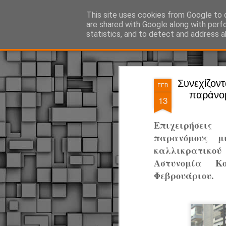
ΔΗΜΟΤΙΚΗ ΑΣΤΥΝΟΜΙΑ, τα νέα!
This site uses cookies from Google to d
are shared with Google along with perf
statistics, and to detect and address a
Magazine
Pages
Συνεχίζοντ
FEB
παράνομ
13
Επιχειρήσει
παρανόμους μ
καλλικρατικο
Αστυνομία Κ
Φεβρουάριου.