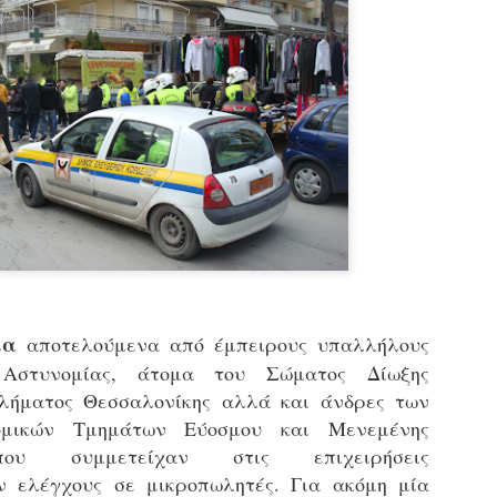
εκπαιδευμένους δημοτικο
ήδη ολοκληρώσει την πρ
είναι έτοιμοι να αναλά
Στο πλαίσιο της προετο
ολοκαίνουργια σκούτερ,
τις περιπολίες και τις 
στελεχών της υπηρεσίας
ια
αποτελούμενα από έμπειρους υπαλλήλους
 Αστυνομίας, άτομα του Σώματος Δίωξης
κλήματος Θεσσαλονίκης αλλά και άνδρες των
ομικών Τμημάτων Εύοσμου και Μενεμένης
που συμμετείχαν στις επιχειρήσεις
Απολογισμός των
Δημοτική Αστυνομία
JUN
JUN
ν ελέγχους σε μικροπωλητές. Για ακόμη μία
ελέγχων σε ιδιοκτήτες
Θεσσαλονίκης: Ένταση
4
4