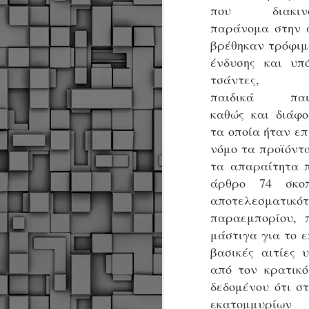
α
που διακινο
α
παράνομα στην 
α
βρέθηκαν τρόφιμα
Μ
ένδυσης και υπό
π
τσάντες, χ
ε
παιδικά παιχ
Κ
A
καθώς και διάφ
τα οποία ήταν επ
νόμο τα προϊόντ
Δ
μ
τα απαραίτητα 
δ
άρθρο 74 σκο
αποτελεσματικ
Μ
λ
παραεμπορίου, 
«
μάστιγα για το ε
Σ
βασικές αιτίες 
σ
ε
M
από τον κρατικό
μ
δεδομένου ότι σ
εκατομμυρίων