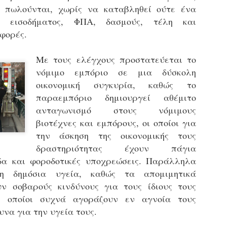
τμήματα δοκιμων Αστυφυλάκων Νάουσας, Γρεβενων
ι πωλούνται, χωρίς να καταβληθεί ούτε ένα
και Μουζακίου το 2ο μέρος της Θεωρητικής
 εισοδήματος, ΦΠΑ, δασμούς, τέλη και
εκπαίδευσης 4/5 - 31/5
φορές.
τη έκδοση εγκυκλιου οδηγιών σχετικά με το χρονοδιάγραμμα
κπαίδευσης (θεωρητικής και πρακτικής) των νεοδιορισθέντων
.Α. της προκήρυξης 1Κ/2024, προχώρησε Τμήμα Εποπτείας
Με τους ελέγχους προστατεύεται το
νθρωπίνου Δυναμικού Δημοτικής Αστυνομίας, της Δ/νσης
νόμιμο εμπόριο σε μια δύσκολη
ροσωπικού Τοπ. Αυτοδιοίκησης, της Γενικής Γραμματείας
ημόσιας Διοίκησης του Υπ. Εσωτερικών.
Δημοσιέυθηκε στο ΦΕΚ Β' 1682/26-03-2026 η
οικονομική συγκυρία, καθώς το
AR
Απόφαση 16458 με θέμα;: «Εισαγωγική Εκπαίδευση -
27
παραεμπόριο δημιουργεί αθέμιτο
Επιμόρφωση του ειδικού ένστολου προσωπικού της
ανταγωνισμό στους νόμιμους
δημοτικής αστυνομίας»
βιοτέχνες και εμπόρους, οι οποίοι για
ημοσιεύθηκε στο ΦΕΚ Β' 1682/26-03-2026 η Aπόφαση 16458 με
ίτλο: «Εισαγωγική Εκπαίδευση - Επιμόρφωση του ειδικού
την άσκηση της οικονομικής τους
νστολου προσωπικού της δημοτικής αστυνομίας».
δραστηριότητας έχουν πάγια
δα και φοροδοτικές υποχρεώσεις. Παράλληλα
 η δημόσια υγεία, καθώς τα απομιμητικά
ν σοβαρούς κινδύνους για τους ίδιους τους
ι οποίοι συχνά αγοράζουν εν αγνοία τους
Φωτορεπορτάζ από τις ορκωμοσίες των
AR
νεοπροσληφθέντων Δημοτιοκών Αστυνομικών
19
υνα για την υγεία τους.
(ανανεώνεται συνεχώς)