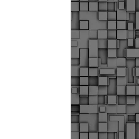
Διοικητικά πρόστιμα
ύψους 11.350€ σε
εργολάβους για
παραβάσεις σε έργα
Ο.Κ.Ω
Η Δημοτική Αστυνομία
Θεσσαλονίκης βεβαίωσε κατά
τις προηγούμενες ημέρες
πρόστιμα για 11 διοικητικές
παραβάσεις που έλαβαν
χώρα κατά τη διάρκεια
εργασιών από εργολαβικά
συνεργεία και οι οποίες
αφορούσαν εκτέλεση
εργασιών χωρίς νόμιμη
σήμανση και στην απόθεση
υλικών – εργαλείων εκτός του
προβλεπόμενου εργοταξίου.