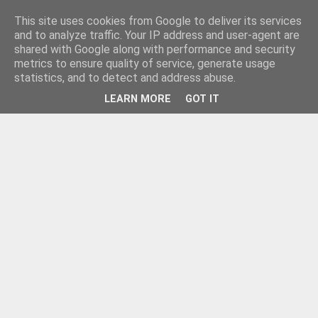
This site uses cookies from Google to deliver its services
and to analyze traffic. Your IP address and user-agent are
shared with Google along with performance and security
metrics to ensure quality of service, generate usage
statistics, and to detect and address abuse.
LEARN MORE
GOT IT