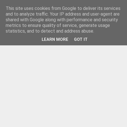
This site uses cookies from Google to deliver its services
and to analyze traffic. Your IP address and user-agent are
shared with Google along with performance and security
metrics to ensure quality of service, generate usage
statistics, and to detect and address abuse.
LEARN MORE
GOT IT