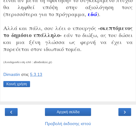
θα ληφθεί υπόψη στην αξιολόγηση τους
εδώ
(περισσότερα για το πρόγραμμα,
).
-σκεπτόμενος
Αλλά και πάλι, σου λέει ο υπουργός
το δημόσιο υπάλληλο-
εάν το διώξω, ας του δώσει
και μια ξένη γλώσσα ως φερνή να έχει να
πορεύεται στον ιδιωτικό τομέα.
(Αναδημοσίευση από : aftodioikisi.gr)
Dimastin
στις
5.3.13
Κοινή χρήση
‹
›
Αρχική σελίδα
Προβολή έκδοσης ιστού