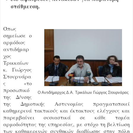
στάθμευση.
Όπως
σημείωσε ο
αρμόδιος
αντιδήμαρ
χος
Τρικκαίων
κ. Γιώργος
Στουρνάρα
ς «το
προσωπικό
Ο Αντιδήμαρχος Δ.Α. Τρικάλων Γιώργος Στουρνάρας
της Δ/νσης
της Δημοτικής Αστυνομίας πραγματοποιεί
καθημερινά τακτικούς και έκτακτους ελέγχους και
παρεμβαίνει ουσιαστικά σε κάθε τομέα
αρμοδιότητας της υπηρεσίας, με στόχο τη βελτίωση
των καθημερινών συνθηκών διαβίωσης στην πόλη