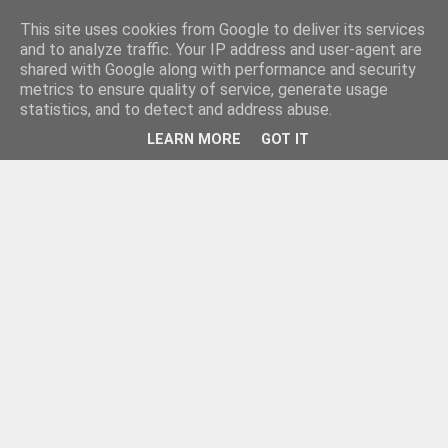
This site uses cookies from Google to deliver its services
and to analyze traffic. Your IP address and user-agent are
shared with Google along with performance and security
metrics to ensure quality of service, generate usage
statistics, and to detect and address abuse.
LEARN MORE
GOT IT