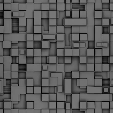
υνεχίζονται οι ορκωμοσίες των νέων Δημοτικών Αστυνομικών
ε δήμους της χώρας. Το Dimastin, αναζητεί σχετικό
ωτογραφικό υλικό στο διαδίκτυο και σας το παρουσιάζει σε
υτή την ανάρτηση. Επίσης, σας καλούμε, αν διαπιστώσετε ότι
ας έχουν "ξεφύγει" ορκωμοσίες, μπορείτε να στέλνετε το
ωτογραφικό τους υλικό στο dimasthes@gmail.gr ώστε να το
ημοσιεύουμε εδώ, άμεσα.
Θεσσαλονίκη: Ορκίστηκαν οι 75 νέοι δημοτικοί
AR
αστυνομικοί – Τι τους ζήτησε ο Αγγελούδης
18
Ενισχύεται το έργο της δημοτικής αστυνομίας στο δήμο
εσσαλονίκης καθώς το πρωί της Τετάρτης 18 Μαρτίου
ρκίστηκαν οι 75 νέοι δημοτικοί αστυνομικοί.
Με αυτούς, σε λίγους μήνες αποκτά ένα ισχυρό σώμα η
ημοτική αστυνομία. Θα είναι πιο κοντά στον πολίτη. Είχα την
υκαιρία να είμαι σήμερα στην ορκωμοσία τους.
Ξεκίνησαν εδώ και μια εβδομάδα οι αφίξεις των
AR
νεοπροσληφθέντων Δημοτικών Αστυνομικών στους
17
δήμους και οι ορκωμοσίες τους - Πλήρες