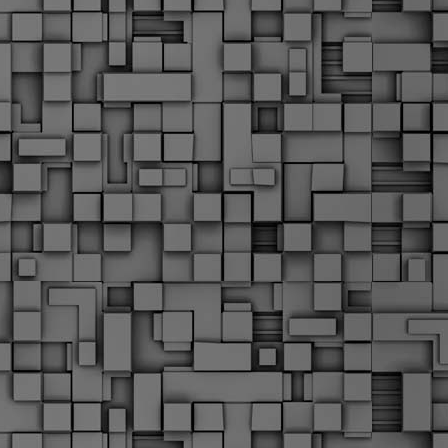
Σ
σ
φ
α
μ
φ
δ
M
Θ
ο
«
δ
ε
M