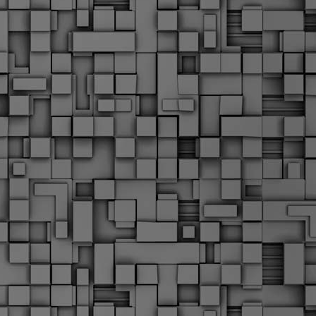
Μ
Ν
Α
χ
φ
υ
α
εί
M
Τ
κ
Δ
ζ
F