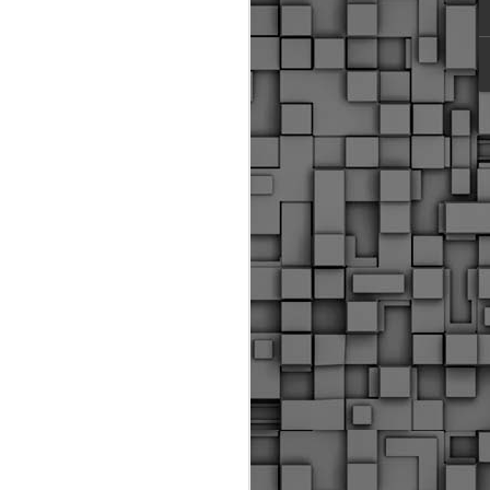
ύς αστυνομικούς, οι οποίοι έχουν
οβλεπόμενη εκπαίδευσή τους και
βουν καθήκοντα.
ιμασίας, ο Δήμος παρέλαβε τρία
 τα οποία θα χρησιμοποιούνται για
καθημερινές μετακινήσεις των
.
Δημοτική Αστυνομία
MAY
Θεσσαλονίκης:
25