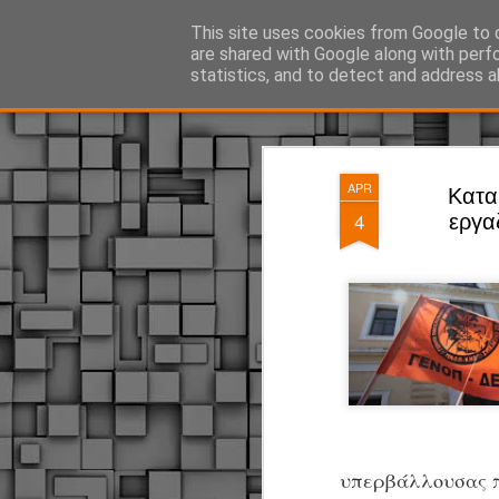
ΔΗΜΟΤΙΚΗ ΑΣΤΥΝΟΜΙΑ, τα νέα!
This site uses cookies from Google to d
are shared with Google along with perf
statistics, and to detect and address a
Magazine
Pages
APR
Κατα
4
εργα
υπερβάλλουσας π