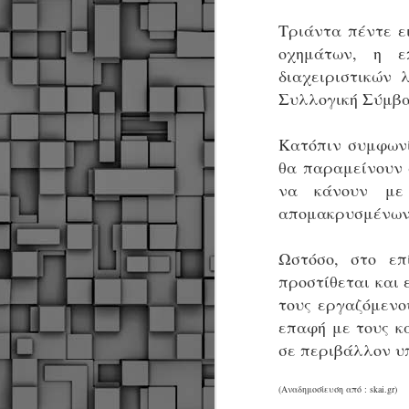
Τριάντα πέντε ε
οχημάτων, η επ
διαχειριστικών 
Συλλογική Σύμβα
Κατόπιν συμφωνί
θα παραμείνουν 
να κάνουν με 
απομακρυσμένων 
Ωστόσο, στο επ
προστίθεται και 
τους εργαζόμενο
επαφή με τους κ
σε περιβάλλον υ
Δήμος Κοζάνης :
(Αναδημοσίευση από : skai.gr)
JUN
Αναμνηστικά
7