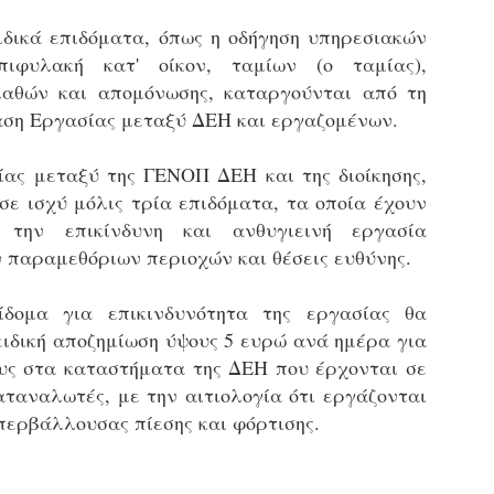
εκπαιδευμένους δημοτικο
ιδικά επιδόματα, όπως η οδήγηση υπηρεσιακών
ήδη ολοκληρώσει την πρ
είναι έτοιμοι να αναλά
ιφυλακή κατ' οίκον, ταμίων (ο ταμίας),
λαθών και απομόνωσης, καταργούνται από τη
Στο πλαίσιο της προετο
ση Εργασίας μεταξύ ΔΕΗ και εργαζομένων.
ολοκαίνουργια σκούτερ,
τις περιπολίες και τις 
στελεχών της υπηρεσίας
ας μεταξύ της ΓΕΝΟΠ ΔΕΗ και της διοίκησης,
σε ισχύ μόλις τρία επιδόματα, τα οποία έχουν
την επικίνδυνη και ανθυγιεινή εργασία
παραμεθόριων περιοχών και θέσεις ευθύνης.
ίδομα για επικινδυνότητα της εργασίας θα
ειδική αποζημίωση ύψους 5 ευρώ ανά ημέρα για
υς στα καταστήματα της ΔΕΗ που έρχονται σε
αταναλωτές, με την αιτιολογία ότι εργάζονται
περβάλλουσας πίεσης και φόρτισης.
Απολογισμός των
Δημοτική Αστυνομία
JUN
JUN
ελέγχων σε ιδιοκτήτες
Θεσσαλονίκης: Ένταση
4
4