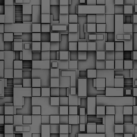
Με την απόφαση αυτή, το ΣτΕ απορρίπτει οριστικά τις
ξιώσεις των δημοσίων υπαλλήλων για επαναφορά των
ώρων, επικυρώνοντας την τρέχουσα κατάσταση παρά τις
ντιδράσεις της ΑΔΕΔΥ
ο ΣτΕ απέρριψε οριστικά την προσφυγή της ΑΔΕΔΥ και ενός
κπαιδευτικού για την επαναφορά των δώρων Χριστουγέννων,
άσχα και θερινής άδειας (13ος και 14ος μισθός) στους
ργαζόμενους του δημόσιου τομέα, κλείνοντας μια μακρά
ιαμάχη δεκαετιών που αφορούσε τις μνημονιακές περικοπές.
Εγγύκλιος ΥΠ.ΕΣ: Προκήρυξη 1Κ/2024 -
EB
Γνωστοποίηση έκδοσης οριστικών αποτελεσμάτων –
4
Παροχή οδηγιών.
 Δείτε/κατεβάστε την πολυαναμενόμενη εγκύκλιο του Υπ.
Με διαρροή 2 μέρες πριν την στάση εργασίας
EB
ενημερώνει το ΣτΕ για την απόρριψη της επαναφοράς
1