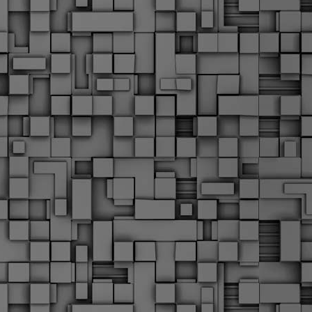
α
δ
α
Τ
ε
Π
ε
δ
F
►
F