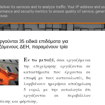
eliver its services and to analyze traffic. Your IP address and u
Ό, τι συμβαίνει γύρω από τη Δημοτική Αστυνομία, την τοπική αυτ
ormance and security metrics to ensure quality of service, gene
buse.
Άργος - Δη
ργούνται 35 ειδικά επιδόματα για
JUL
ζόμενους ΔΕΗ, παραμένουν τρία
Με σκούτε
29
προσωπικό
Ε
ν τω μεταξύ,
όσοι εργαζόμενοι
αρμοδιότη
της επιχείρησης εργάζονται σε
Ξεκινά επίσημα η λειτο
καταστήματα που έρχονται σε
Η Δημοτική Αστυνομία σ
επαφή με τους καταναλωτές, θα
καθώς από την 1η Αυγού
λαμβάνουν ημερήσια αποζημίωση
επιχειρησιακή λειτουργ
5 ευρώ, με την αιτιολογία ότι
παρουσία του Δήμου στου
εργάζονται σε περιβάλλον
χώρους.
ίεσης και φόρτισης.
Η νέα υπηρεσία θα στε