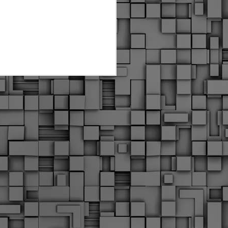
Διοικητικά πρόστιμα
ύψους 11.350€ σε
εργολάβους για
παραβάσεις σε έργα
Ο.Κ.Ω
Η Δημοτική Αστυνομία
Θεσσαλονίκης βεβαίωσε κατά
τις προηγούμενες ημέρες
πρόστιμα για 11 διοικητικές
παραβάσεις που έλαβαν
χώρα κατά τη διάρκεια
εργασιών από εργολαβικά
συνεργεία και οι οποίες
αφορούσαν εκτέλεση
εργασιών χωρίς νόμιμη
σήμανση και στην απόθεση
υλικών – εργαλείων εκτός του
προβλεπόμενου εργοταξίου.