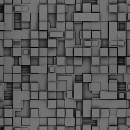
Φωτογραφικό ρεπορτάζ
εγάλες μέρες ζει ο "οργανισμός" της Δημοτικής Αστυνομίας!
α θυμίσουμε ότι κανονικές προσλήψεις στην Δημοτική
στυνομία έχουν να γίνουν από το 2010. Δεκαέξι ολόκληρα
ρόνια! Και βέβαια, ακόμη και με αυτές τις προσλήψεις, δεν
τάνουμε ούτε τα 2/3 των Δημοτικών Αστυνομικών που
πηρετούσαν το 2013 προ της κατάργησης της υπηρεσίας με
πόφαση του σημερινού πρωθυπουργού Κυριάκου Μητσοτάκη. Ας
ναι...
Δημοτική Αστυνομία Θεσσαλονίκης: Διμηνιαίος
AR
απολογισμός ελέγχων τήρησης νομοθεσίας
2
δεσποζόμενων Ζώων συντροφιάς
ον απολογισμό των δράσεων ελέγχου για τα ζώα συντροφιάς
ατά το δίμηνο Ιανουαρίου – Φεβρουαρίου 2026 παρουσιάζει η
ημοτική Αστυνομία Θεσσαλονίκης, με στόχο την προστασία των
ώων και την ομαλή συμβίωση στην πόλη.
ΣτΕ: Οριστική απόρριψη της επαναφοράς του 13ου
EB
και 14ου μισθού για τους δημοσίους υπαλλήλους
18