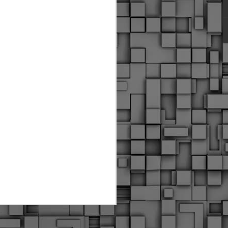
ύς αστυνομικούς, οι οποίοι έχουν
οβλεπόμενη εκπαίδευσή τους και
βουν καθήκοντα.
ιμασίας, ο Δήμος παρέλαβε τρία
 τα οποία θα χρησιμοποιούνται για
καθημερινές μετακινήσεις των
.
Δημοτική Αστυνομία
MAY
Θεσσαλονίκης:
25