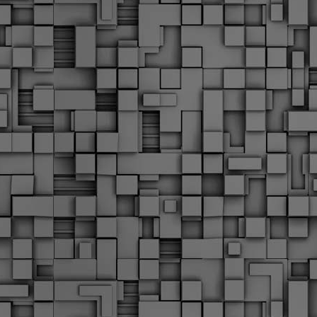
Διοικητικά πρόστιμα
ύψους 11.350€ σε
εργολάβους για
παραβάσεις σε έργα
Ο.Κ.Ω
Η Δημοτική Αστυνομία
Θεσσαλονίκης βεβαίωσε κατά
τις προηγούμενες ημέρες
πρόστιμα για 11 διοικητικές
παραβάσεις που έλαβαν
χώρα κατά τη διάρκεια
εργασιών από εργολαβικά
συνεργεία και οι οποίες
αφορούσαν εκτέλεση
εργασιών χωρίς νόμιμη
σήμανση και στην απόθεση
υλικών – εργαλείων εκτός του
προβλεπόμενου εργοταξίου.