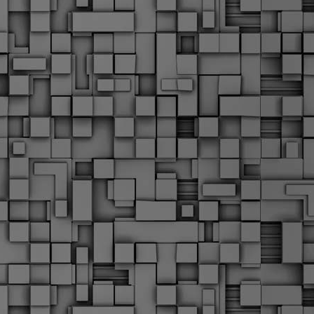
α
δ
α
Τ
ε
Π
ε
δ
F
►
F