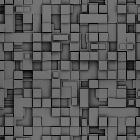
Φωτογραφικό ρεπορτάζ
εγάλες μέρες ζει ο "οργανισμός" της Δημοτικής Αστυνομίας!
α θυμίσουμε ότι κανονικές προσλήψεις στην Δημοτική
στυνομία έχουν να γίνουν από το 2010. Δεκαέξι ολόκληρα
ρόνια! Και βέβαια, ακόμη και με αυτές τις προσλήψεις, δεν
τάνουμε ούτε τα 2/3 των Δημοτικών Αστυνομικών που
πηρετούσαν το 2013 προ της κατάργησης της υπηρεσίας με
πόφαση του σημερινού πρωθυπουργού Κυριάκου Μητσοτάκη. Ας
ναι...
Δημοτική Αστυνομία Θεσσαλονίκης: Διμηνιαίος
AR
απολογισμός ελέγχων τήρησης νομοθεσίας
2
δεσποζόμενων Ζώων συντροφιάς
ον απολογισμό των δράσεων ελέγχου για τα ζώα συντροφιάς
ατά το δίμηνο Ιανουαρίου – Φεβρουαρίου 2026 παρουσιάζει η
ημοτική Αστυνομία Θεσσαλονίκης, με στόχο την προστασία των
ώων και την ομαλή συμβίωση στην πόλη.
ΣτΕ: Οριστική απόρριψη της επαναφοράς του 13ου
EB
και 14ου μισθού για τους δημοσίους υπαλλήλους
18