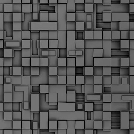
Σ
σ
φ
α
μ
φ
δ
M
Θ
ο
«
δ
ε
M