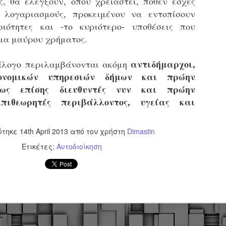
, θα ελέγξουν, όπου χρειαστεί, πόθεν έσχες
εκπαιδευμένους δημοτικο
ς λογαριασμούς, προκειμένου να εντοπίσουν
ήδη ολοκληρώσει την πρ
ριότητες και -το κυριότερο- υποθέσεις που
είναι έτοιμοι να αναλά
μα μαύρου χρήματος.
Στο πλαίσιο της προετο
ολοκαίνουργια σκούτερ,
αντιδήμαρχοι,
άλογο περιλαμβάνονται ακόμη
τις περιπολίες και τις 
στελεχών της υπηρεσίας
ικονομικών υπηρεσιών δήμων και πρώην
πως επίσης διευθυντές νυν και πρώην
επιθεωρητές περιβάλλοντος, υγείας και
ύτηκε
14th April 2013
από τον χρήστη
Dimastin
Ετικέτες:
Αυτοδιοίκηση
Απολογισμός των
Δημοτική Αστυνομία
JUN
JUN
ελέγχων σε ιδιοκτήτες
Θεσσαλονίκης: Ένταση
4
4