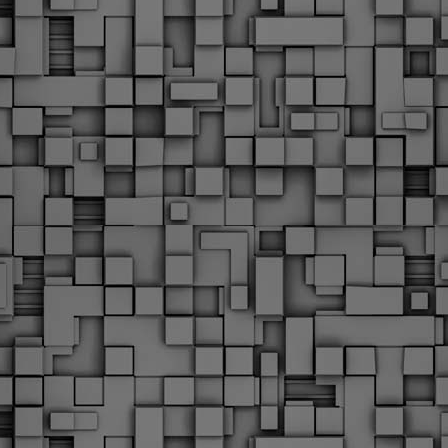
Με την απόφαση αυτή, το ΣτΕ απορρίπτει οριστικά τις
ξιώσεις των δημοσίων υπαλλήλων για επαναφορά των
ώρων, επικυρώνοντας την τρέχουσα κατάσταση παρά τις
ντιδράσεις της ΑΔΕΔΥ
ο ΣτΕ απέρριψε οριστικά την προσφυγή της ΑΔΕΔΥ και ενός
κπαιδευτικού για την επαναφορά των δώρων Χριστουγέννων,
άσχα και θερινής άδειας (13ος και 14ος μισθός) στους
ργαζόμενους του δημόσιου τομέα, κλείνοντας μια μακρά
ιαμάχη δεκαετιών που αφορούσε τις μνημονιακές περικοπές.
Εγγύκλιος ΥΠ.ΕΣ: Προκήρυξη 1Κ/2024 -
EB
Γνωστοποίηση έκδοσης οριστικών αποτελεσμάτων –
4
Παροχή οδηγιών.
 Δείτε/κατεβάστε την πολυαναμενόμενη εγκύκλιο του Υπ.
Με διαρροή 2 μέρες πριν την στάση εργασίας
EB
ενημερώνει το ΣτΕ για την απόρριψη της επαναφοράς
1