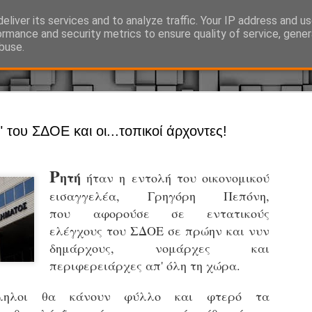
eliver its services and to analyze traffic. Your IP address and u
Ό, τι συμβαίνει γύρω από τη Δημοτική Αστυνομία, την τοπική αυτ
ormance and security metrics to ensure quality of service, gene
buse.
Άργος - Δη
JUL
" του ΣΔΟΕ και οι...τοπικοί άρχοντες!
Με σκούτε
29
προσωπικό
Ρ
ητή
ήταν η εντολή του οικονομικού
αρμοδιότη
εισαγγελέα, Γρηγόρη Πεπόνη,
Ξεκινά επίσημα η λειτο
που
αφορούσε σε εντατικούς
Η Δημοτική Αστυνομία σ
ελέγχους του ΣΔΟΕ σε πρώην και νυν
καθώς από την 1η Αυγού
δημάρχους, νομάρχες και
επιχειρησιακή λειτουργ
περιφερειάρχες απ' όλη τη χώρα.
παρουσία του Δήμου στου
χώρους.
λληλοι θα κάνουν φύλλο και φτερό τα
Η νέα υπηρεσία θα στε