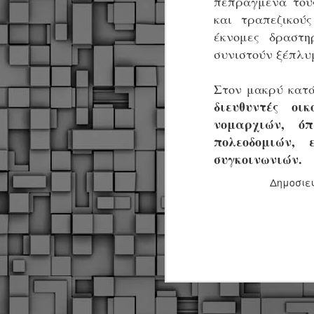
πεπραγμένα τους
και τραπεζικού
έκνομες δραστη
συνιστούν ξέπλυ
Στον μακρύ κατ
διευθυντές ο
νομαρχιών, ό
πολεοδομιών, 
συγκοινωνιών.
Δημοσιε
Δήμος Κοζάνης :
JUN
Αναμνηστικά
7