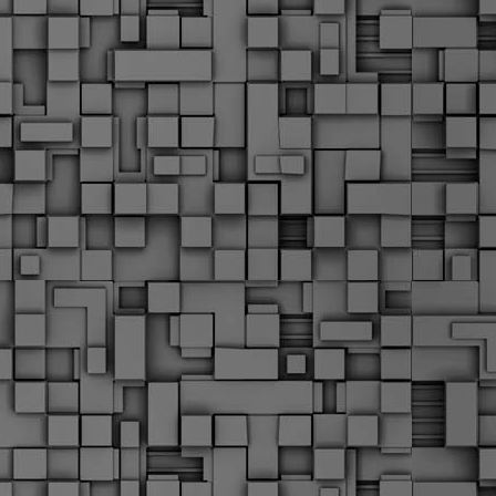
Μ
Ν
Α
χ
φ
υ
α
εί
M
Τ
κ
Δ
ζ
F