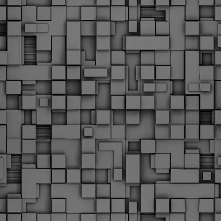
υνεχίζονται οι ορκωμοσίες των νέων Δημοτικών Αστυνομικών
ε δήμους της χώρας. Το Dimastin, αναζητεί σχετικό
ωτογραφικό υλικό στο διαδίκτυο και σας το παρουσιάζει σε
υτή την ανάρτηση. Επίσης, σας καλούμε, αν διαπιστώσετε ότι
ας έχουν "ξεφύγει" ορκωμοσίες, μπορείτε να στέλνετε το
ωτογραφικό τους υλικό στο dimasthes@gmail.gr ώστε να το
ημοσιεύουμε εδώ, άμεσα.
Θεσσαλονίκη: Ορκίστηκαν οι 75 νέοι δημοτικοί
AR
αστυνομικοί – Τι τους ζήτησε ο Αγγελούδης
18
Ενισχύεται το έργο της δημοτικής αστυνομίας στο δήμο
εσσαλονίκης καθώς το πρωί της Τετάρτης 18 Μαρτίου
ρκίστηκαν οι 75 νέοι δημοτικοί αστυνομικοί.
Με αυτούς, σε λίγους μήνες αποκτά ένα ισχυρό σώμα η
ημοτική αστυνομία. Θα είναι πιο κοντά στον πολίτη. Είχα την
υκαιρία να είμαι σήμερα στην ορκωμοσία τους.
Ξεκίνησαν εδώ και μια εβδομάδα οι αφίξεις των
AR
νεοπροσληφθέντων Δημοτικών Αστυνομικών στους
17
δήμους και οι ορκωμοσίες τους - Πλήρες