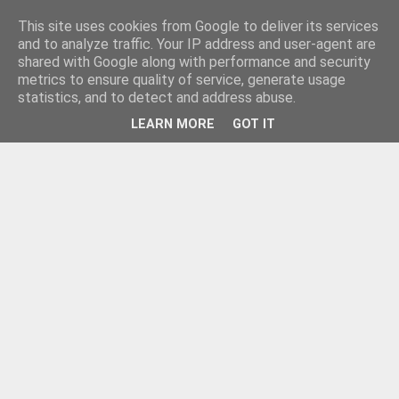
This site uses cookies from Google to deliver its services
and to analyze traffic. Your IP address and user-agent are
shared with Google along with performance and security
metrics to ensure quality of service, generate usage
statistics, and to detect and address abuse.
LEARN MORE
GOT IT