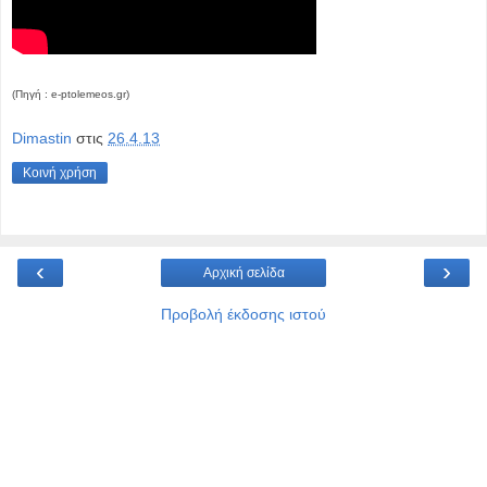
(Πηγή : e-ptolemeos.gr)
Dimastin
στις
26.4.13
Κοινή χρήση
‹
›
Αρχική σελίδα
Προβολή έκδοσης ιστού