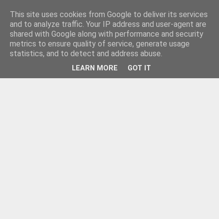
This site uses cookies from Google to deliver its services
and to analyze traffic. Your IP address and user-agent are
shared with Google along with performance and security
metrics to ensure quality of service, generate usage
statistics, and to detect and address abuse.
LEARN MORE
GOT IT