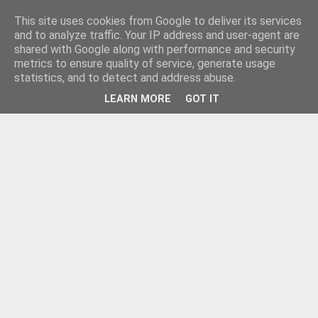
This site uses cookies from Google to deliver its services
and to analyze traffic. Your IP address and user-agent are
shared with Google along with performance and security
metrics to ensure quality of service, generate usage
statistics, and to detect and address abuse.
LEARN MORE
GOT IT