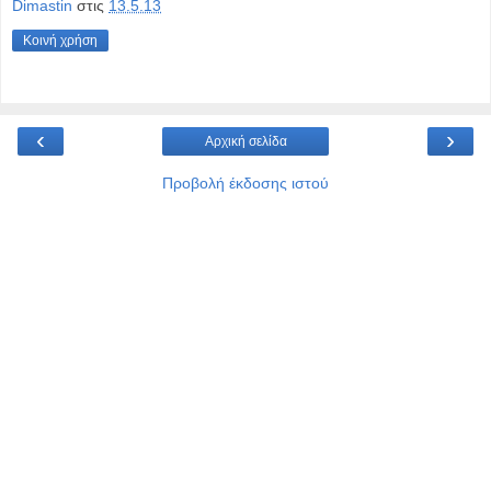
Dimastin
στις
13.5.13
Κοινή χρήση
‹
›
Αρχική σελίδα
Προβολή έκδοσης ιστού