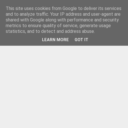
This site uses cookies from Google to deliver its services
and to analyze traffic. Your IP address and user-agent are
shared with Google along with performance and security
metrics to ensure quality of service, generate usage
statistics, and to detect and address abuse.
LEARN MORE
GOT IT