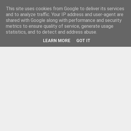
This site uses cookies from Google to deliver its services
and to analyze traffic. Your IP address and user-agent are
shared with Google along with performance and security
metrics to ensure quality of service, generate usage
statistics, and to detect and address abuse.
LEARN MORE
GOT IT