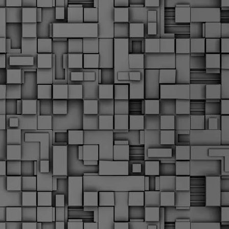
Μ
Ν
Α
χ
φ
υ
α
εί
M
Τ
κ
Δ
ζ
F