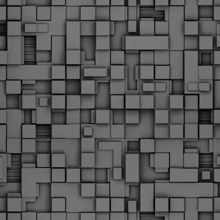
υνεχίζονται οι ορκωμοσίες των νέων Δημοτικών Αστυνομικών
ε δήμους της χώρας. Το Dimastin, αναζητεί σχετικό
ωτογραφικό υλικό στο διαδίκτυο και σας το παρουσιάζει σε
υτή την ανάρτηση. Επίσης, σας καλούμε, αν διαπιστώσετε ότι
ας έχουν "ξεφύγει" ορκωμοσίες, μπορείτε να στέλνετε το
ωτογραφικό τους υλικό στο dimasthes@gmail.gr ώστε να το
ημοσιεύουμε εδώ, άμεσα.
Θεσσαλονίκη: Ορκίστηκαν οι 75 νέοι δημοτικοί
AR
αστυνομικοί – Τι τους ζήτησε ο Αγγελούδης
18
Ενισχύεται το έργο της δημοτικής αστυνομίας στο δήμο
εσσαλονίκης καθώς το πρωί της Τετάρτης 18 Μαρτίου
ρκίστηκαν οι 75 νέοι δημοτικοί αστυνομικοί.
Με αυτούς, σε λίγους μήνες αποκτά ένα ισχυρό σώμα η
ημοτική αστυνομία. Θα είναι πιο κοντά στον πολίτη. Είχα την
υκαιρία να είμαι σήμερα στην ορκωμοσία τους.
Ξεκίνησαν εδώ και μια εβδομάδα οι αφίξεις των
AR
νεοπροσληφθέντων Δημοτικών Αστυνομικών στους
17
δήμους και οι ορκωμοσίες τους - Πλήρες