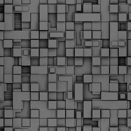
Φωτογραφικό ρεπορτάζ
εγάλες μέρες ζει ο "οργανισμός" της Δημοτικής Αστυνομίας!
α θυμίσουμε ότι κανονικές προσλήψεις στην Δημοτική
στυνομία έχουν να γίνουν από το 2010. Δεκαέξι ολόκληρα
ρόνια! Και βέβαια, ακόμη και με αυτές τις προσλήψεις, δεν
τάνουμε ούτε τα 2/3 των Δημοτικών Αστυνομικών που
πηρετούσαν το 2013 προ της κατάργησης της υπηρεσίας με
πόφαση του σημερινού πρωθυπουργού Κυριάκου Μητσοτάκη. Ας
ναι...
Δημοτική Αστυνομία Θεσσαλονίκης: Διμηνιαίος
AR
απολογισμός ελέγχων τήρησης νομοθεσίας
2
δεσποζόμενων Ζώων συντροφιάς
ον απολογισμό των δράσεων ελέγχου για τα ζώα συντροφιάς
ατά το δίμηνο Ιανουαρίου – Φεβρουαρίου 2026 παρουσιάζει η
ημοτική Αστυνομία Θεσσαλονίκης, με στόχο την προστασία των
ώων και την ομαλή συμβίωση στην πόλη.
ΣτΕ: Οριστική απόρριψη της επαναφοράς του 13ου
EB
και 14ου μισθού για τους δημοσίους υπαλλήλους
18