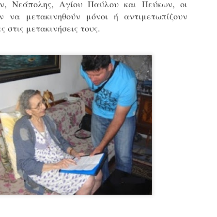
ν, Νεάπολης, Αγίου Παύλου και Πεύκων, οι
εκπαιδευμένους δημοτικο
ύν να μετακινηθούν μόνοι ή αντιμετωπίζουν
ήδη ολοκληρώσει την πρ
είναι έτοιμοι να αναλά
ς στις μετακινήσεις τους.
Στο πλαίσιο της προετο
ολοκαίνουργια σκούτερ,
τις περιπολίες και τις 
στελεχών της υπηρεσίας
Απολογισμός των
Δημοτική Αστυνομία
JUN
JUN
ελέγχων σε ιδιοκτήτες
Θεσσαλονίκης: Ένταση
4
4