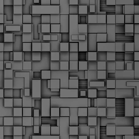
α
δ
α
Τ
ε
Π
ε
δ
F
►
F