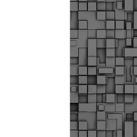
Διοικητικά πρόστιμα
ύψους 11.350€ σε
εργολάβους για
παραβάσεις σε έργα
Ο.Κ.Ω
Η Δημοτική Αστυνομία
Θεσσαλονίκης βεβαίωσε κατά
τις προηγούμενες ημέρες
πρόστιμα για 11 διοικητικές
παραβάσεις που έλαβαν
χώρα κατά τη διάρκεια
εργασιών από εργολαβικά
συνεργεία και οι οποίες
αφορούσαν εκτέλεση
εργασιών χωρίς νόμιμη
σήμανση και στην απόθεση
υλικών – εργαλείων εκτός του
προβλεπόμενου εργοταξίου.