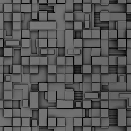
Σ
σ
φ
α
μ
φ
δ
M
Θ
ο
«
δ
ε
M