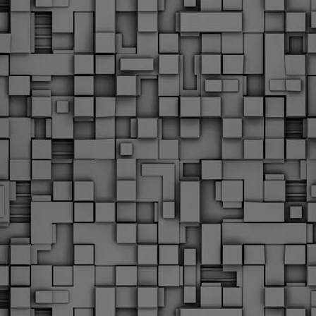
Με την απόφαση αυτή, το ΣτΕ απορρίπτει οριστικά τις
ξιώσεις των δημοσίων υπαλλήλων για επαναφορά των
ώρων, επικυρώνοντας την τρέχουσα κατάσταση παρά τις
ντιδράσεις της ΑΔΕΔΥ
ο ΣτΕ απέρριψε οριστικά την προσφυγή της ΑΔΕΔΥ και ενός
κπαιδευτικού για την επαναφορά των δώρων Χριστουγέννων,
άσχα και θερινής άδειας (13ος και 14ος μισθός) στους
ργαζόμενους του δημόσιου τομέα, κλείνοντας μια μακρά
ιαμάχη δεκαετιών που αφορούσε τις μνημονιακές περικοπές.
Εγγύκλιος ΥΠ.ΕΣ: Προκήρυξη 1Κ/2024 -
EB
Γνωστοποίηση έκδοσης οριστικών αποτελεσμάτων –
4
Παροχή οδηγιών.
 Δείτε/κατεβάστε την πολυαναμενόμενη εγκύκλιο του Υπ.
Με διαρροή 2 μέρες πριν την στάση εργασίας
EB
ενημερώνει το ΣτΕ για την απόρριψη της επαναφοράς
1