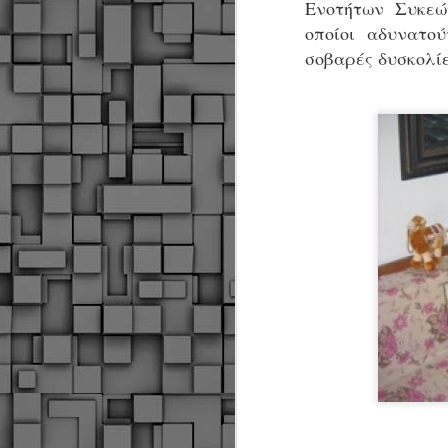
Ενοτήτων Συκεώ
οποίοι αδυνατο
σοβαρές δυσκολίε
Δήμος Κοζάνης :
JUN
Αναμνηστικά
7