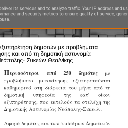
eliver its services and to analyze traffic. Your IP address and u
Ό, τι συμβαίνει γύρω από τη Δημοτική Αστυνομία, την τοπική αυτ
ormance and security metrics to ensure quality of service, gene
buse.
ν εξυπηρέτηση δημοτών με προβλήματα
Άργος - Δη
JUL
ησης και από τη δημοτική αστυνομία
Με σκούτε
29
εάπολης- Συκεών Θεσ/νίκης
προσωπικό
Π
ερισσότεροι από 250 δημότες
με
αρμοδιότη
προβλήματα μετακίνησης εξυπηρετούνται
Ξεκινά επίσημα η λειτο
καθημερινά στη διάρκεια του μήνα από τη
Η Δημοτική Αστυνομία σ
δημοτική υπηρεσία της κατ’ οίκον
καθώς από την 1η Αυγού
εξυπηρέτησης, που
εκτελούν τα στελέχη της
επιχειρησιακή λειτουργ
Δημοτικής Αστυνομίας Νεάπολης-Συκεών.
παρουσία του Δήμου στου
χώρους.
Αφορά δημότες και των τεσσάρων Δημοτικών
Η νέα υπηρεσία θα στε