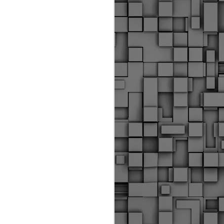
ύς αστυνομικούς, οι οποίοι έχουν
οβλεπόμενη εκπαίδευσή τους και
βουν καθήκοντα.
ιμασίας, ο Δήμος παρέλαβε τρία
 τα οποία θα χρησιμοποιούνται για
καθημερινές μετακινήσεις των
.
Δημοτική Αστυνομία
MAY
Θεσσαλονίκης:
25