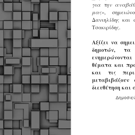
α
για την αναβάθμ
α
μας»
, σημειών
α
Δανιηλίδης και 
Μ
Τσακιρίδης.
π
ε
Αξίζει να σημει
Κ
A
δημοτών, τα
ενημερώνονται
θέματα και προ
Δ
μ
και τις περι
δ
μεταβιβάζουν 
διευθέτηση και 
Μ
λ
Δημοσιε
«
Σ
σ
ε
M
μ