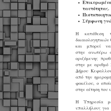
Επικυρωμέν
ταυτότητας.
Πιστοποιητι
Σ
Σύμφωνη γνώμ
ε
Δ
α
Η κατάθεση τ
Π
δικαιολογητικών 
Δ
M
και μπορεί να
στην
ανωτέρω α
οριζόμενης προ
Δ
στην με αριθμό 
τ
έ
Δήμου Κεφαλλον
από την
ημερομη
φακέλου, ο οπο
στην αίτηση του 
M
Η Υπηρεσία μα
υπαλλήλους για