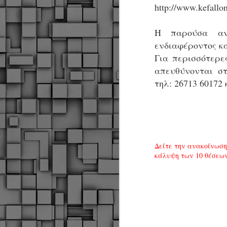
http://www.kefallon
Μ
Ν
Η παρούσα ανα
Α
χ
ενδιαφέροντος κα
φ
Για περισσότερε
υ
απευθύνονται 
α
εί
τηλ: 26713 60172 
M
Τ
κ
Δ
Δείτε την ανακοίνωση
ζ
κάλυψη των 10 θέσεων
F