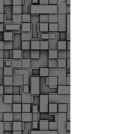
α
δ
α
Τ
ε
Π
ε
δ
F
►
F