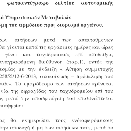
ο φωτοαντίγραφο δελτίου αστυνομικής
τμήματα δοκιμων Αστυφυλάκων Νάουσας, Γρεβενων
και Μουζακίου το 2ο μέρος της Θεωρητικής
εκπαίδευσης 4/5 - 31/5
κό Υπηρεσιακών Μεταβολών
τη έκδοση εγκυκλιου οδηγιών σχετικά με το χρονοδιάγραμμα
η του αρμόδιου προς διορισμό οργάνου.
κπαίδευσης (θεωρητικής και πρακτικής) των νεοδιορισθέντων
.Α. της προκήρυξης 1Κ/2024, προχώρησε Τμήμα Εποπτείας
νθρωπίνου Δυναμικού Δημοτικής Αστυνομίας, της Δ/νσης
ων αιτήσεων μετά των απαιτούμενων
ροσωπικού Τοπ. Αυτοδιοίκησης, της Γενικής Γραμματείας
θα γίνεται κατά τις
εργάσιμες ημέρες και ώρες
ημόσιας Διοίκησης του Υπ. Εσωτερικών.
Δημοσιέυθηκε στο ΦΕΚ Β' 1682/26-03-2026 η
AR
Απόφαση 16458 με θέμα;: «Εισαγωγική Εκπαίδευση -
 γίνει και ταχυδρομικώς επί αποδείξει,
27
Επιμόρφωση του ειδικού ένστολου προσωπικού της
ναγραφόμενη διεύθυνση (παρ.1), εντός της
δημοτικής αστυνομίας»
θεσμίας με την
ένδειξη « Αίτηση συμμετοχής
ημοσιεύθηκε στο ΦΕΚ Β' 1682/26-03-2026 η Aπόφαση 16458 με
25855/12-6-2013, ανακοίνωση –
πρόσκληση του
ίτλο: «Εισαγωγική Εκπαίδευση - Επιμόρφωση του ειδικού
νστολου προσωπικού της δημοτικής αστυνομίας».
ιάς». Το εμπρόθεσμο των αιτήσεων κρίνεται
νία της σφραγίδας του ταχυδρομείου επί του
ίος μετά την
αποσφράγιση του επισυνάπτεται
υποψηφίου.
Φωτορεπορτάζ από τις ορκωμοσίες των
AR
ς θα ενημερώσει τους ενδιαφερόμενους
νεοπροσληφθέντων Δημοτιοκών Αστυνομικών
19
(ανανεώνεται συνεχώς)
 την αποδοχή ή
μη των αιτήσεων τους, μετά το