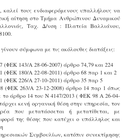
εκπαιδευμένους δημοτικο
ό, καλεί
τους ενδιαφερόμενους υπαλλήλους να
ήδη ολοκληρώσει την πρ
είναι έτοιμοι να αναλά
τική αίτηση στο Τμήμα
Ανθρώπινου Δυναμικού
αλλονιάς,
Ταχ. Δ/νση : Πλατεία Βαλλιάνου,
Στο πλαίσιο της προετο
8100.
ολοκαίνουργια σκούτερ,
τις περιπολίες και τις 
στελεχών της υπηρεσίας
 γίνουν σύμφωνα με τις ακόλουθες διατάξεις:
7 (ΦΕΚ 143/Α 28-06-2007) άρθρο 74,79 και 224
 (ΦΕΚ 180/Α 22-08-2011) άρθρο 68 παρ 1 και 2
1 (ΦΕΚ 226/Α 27-10-2011) άρθρο 35 παρ 5
08 (ΦΕΚ 263/Α 23-12-2008) άρθρο 14 παρ 1 όπως
ε το άρθρο 14 του Ν 4147/2013 ( ΦΕΚ 98 Α 26-04-
υπάρχει κενή
οργανική θέση στην υπηρεσία, τον
ρέα που μετατάσσεται ή μετατίθεται,
με
φορά της θέσης που κατέχει ο υπάλληλος και
μη
Απολογισμός των
Δημοτική Αστυνομία
JUN
JUN
ηρεσιακών Συμβουλίων, κατόπιν συνεκτίμησης
ελέγχων σε ιδιοκτήτες
Θεσσαλονίκης: Ένταση
4
4