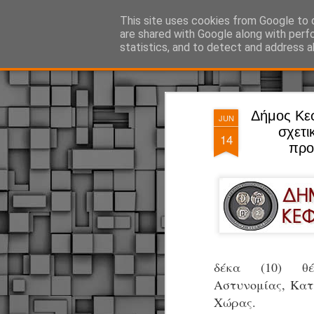
ΔΗΜΟΤΙΚΗ ΑΣΤΥΝΟΜΙΑ, τα νέα!
This site uses cookies from Google to d
are shared with Google along with perf
statistics, and to detect and address a
Magazine
Pages
Δήμος Κε
JUN
σχετι
14
προ
δέκα (10) θέ
Αστυνομίας,
Κατ
Χώρας.