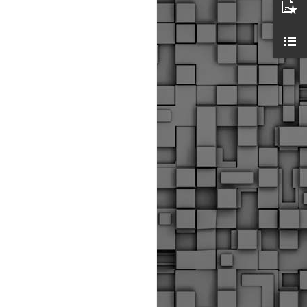
ύς αστυνομικούς, οι οποίοι έχουν
οβλεπόμενη εκπαίδευσή τους και
βουν καθήκοντα.
ιμασίας, ο Δήμος παρέλαβε τρία
 τα οποία θα χρησιμοποιούνται για
καθημερινές μετακινήσεις των
.
Δημοτική Αστυνομία
MAY
Θεσσαλονίκης:
25