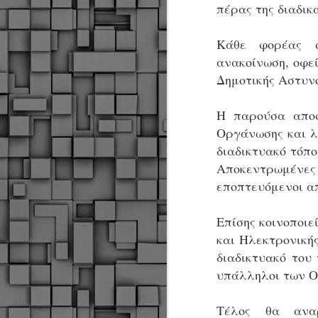
Σ
πέρας της διαδικ
σ
φ
α
Κάθε φορέας 
μ
ανακοίνωση, οφε
φ
Δημοτικής Αστυν
δ
Η παρούσα αποσ
M
Οργάνωσης και
λ
διαδικτυακό τόπο
Θ
Αποκεντρωμένες 
ο
εποπτευόμενοι α
«
δ
Επίσης κοινοποιε
ε
και Ηλεκτρονική
διαδικτυακό του
υπάλληλοι των Ο
M
Τέλος θα ανα