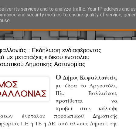
eliver its services and to analyze traffic. Your IP address and u
Ό, τι συμβαίνει γύρω από τη Δημοτική Αστυνομία, την τοπική αυτ
ormance and security metrics to ensure quality of service, gene
buse.
φαλλονιάς : Εκδήλωση ενδιαφέροντος
Άργος - Δη
JUL
κά με μετατάξεις ειδικού ένστολου
Με σκούτε
29
σωπικού Δημοτικής Αστυνομίας
προσωπικό
Ο
Δήμος Κεφαλλονιάς,
αρμοδιότη
με έδρα το Αργοστόλι,
Ξεκινά επίσημα η λειτο
Πλ. Βαλλιάνου,
Η Δημοτική Αστυνομία σ
προτίθεται να
καθώς από την 1η Αυγού
προβεί
στην κάλυψη
επιχειρησιακή λειτουργ
σεων ένστολου προσωπικού Δημοτικής
παρουσία του Δήμου στου
ηγορίας ΠΕ ή ΤΕ ή ΔΕ. από άλλους Δήμους της
χώρους.
Η νέα υπηρεσία θα στε