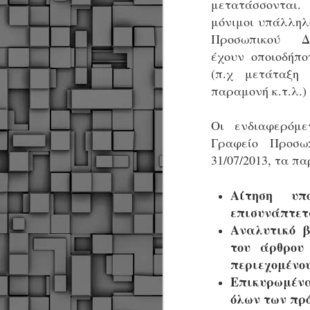
μετατάσσονται
α
α
μόνιμοι υπάλληλ
α
Προσωπικού Δ
έχουν
οποιοδήπο
Μ
π
(π.χ μετάταξη
ε
παραμονή κ.τ.λ.)
Κ
A
Οι ενδιαφερόμε
Γραφείο Προσ
Δ
31/07/2013, τα π
μ
δ
Αίτηση υπ
Μ
επισυνάπτετ
λ
«
Αναλυτικό 
Σ
του άρθρου
σ
περιεχομένου
ε
M
Επικυρωμέν
μ
όλων των πρ