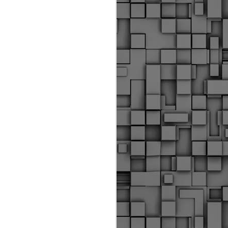
Διοικητικά πρόστιμα
ύψους 11.350€ σε
εργολάβους για
παραβάσεις σε έργα
Ο.Κ.Ω
Η Δημοτική Αστυνομία
Θεσσαλονίκης βεβαίωσε κατά
τις προηγούμενες ημέρες
πρόστιμα για 11 διοικητικές
παραβάσεις που έλαβαν
χώρα κατά τη διάρκεια
εργασιών από εργολαβικά
συνεργεία και οι οποίες
αφορούσαν εκτέλεση
εργασιών χωρίς νόμιμη
σήμανση και στην απόθεση
υλικών – εργαλείων εκτός του
προβλεπόμενου εργοταξίου.