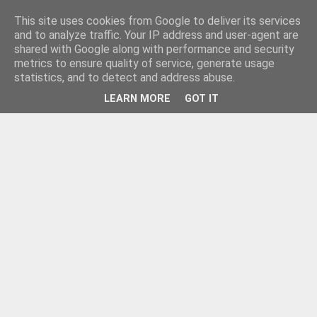
This site uses cookies from Google to deliver its services
and to analyze traffic. Your IP address and user-agent are
shared with Google along with performance and security
metrics to ensure quality of service, generate usage
statistics, and to detect and address abuse.
LEARN MORE
GOT IT