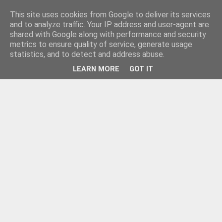
This site uses cookies from Google to deliver its services
and to analyze traffic. Your IP address and user-agent are
shared with Google along with performance and security
metrics to ensure quality of service, generate usage
statistics, and to detect and address abuse.
LEARN MORE
GOT IT