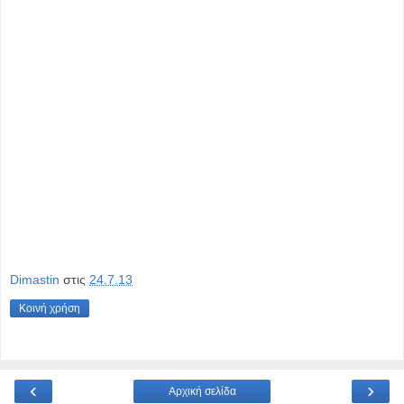
Dimastin
στις
24.7.13
Κοινή χρήση
‹
›
Αρχική σελίδα