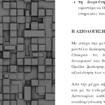
τη διερεύν
α
α
υφιστάμενο Ο
α
υπηρεσίες του
Μ
π
ε
Η ΑΞΙΟΛΟΓΗΣΗ
Κ
A
Με στόχο την με
μοντέλο διοίκηση
Δ
έπακρον τις δ
μ
δ
δυναμικού και θ
Ομάδα Διοίκησης
Μ
αξιολόγηση των 
λ
«
Σ
Από την μέχρι σ
σ
και με το ενδεχ
ε
M
μ
Αστυνομίας καθ
αναδιοργάνωση τ