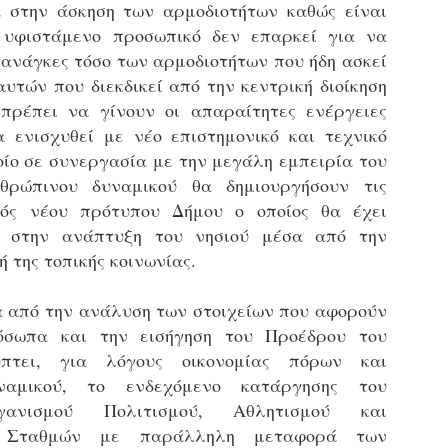
α στην άσκηση των αρμοδιοτήτων καθώς είναι
τμήματα δοκιμων Αστυφυλάκων Νάουσας, Γρεβενων
και Μουζακίου το 2ο μέρος της Θεωρητικής
 υφιστάμενο προσωπικό δεν επαρκεί για να
εκπαίδευσης 4/5 - 31/5
 ανάγκες τόσο των αρμοδιοτήτων που ήδη ασκεί
τη έκδοση εγκυκλιου οδηγιών σχετικά με το χρονοδιάγραμμα
αυτών που διεκδικεί από την κεντρική διοίκηση
κπαίδευσης (θεωρητικής και πρακτικής) των νεοδιορισθέντων
.Α. της προκήρυξης 1Κ/2024, προχώρησε Τμήμα Εποπτείας
πρέπει να γίνουν οι απαραίτητες ενέργειες
νθρωπίνου Δυναμικού Δημοτικής Αστυνομίας, της Δ/νσης
 ενισχυθεί με νέο επιστημονικό και τεχνικό
ροσωπικού Τοπ. Αυτοδιοίκησης, της Γενικής Γραμματείας
οίο σε συνεργασία με την μεγάλη εμπειρία του
ημόσιας Διοίκησης του Υπ. Εσωτερικών.
Δημοσιέυθηκε στο ΦΕΚ Β' 1682/26-03-2026 η
AR
θρώπινου δυναμικού θα δημιουργήσουν τις
Απόφαση 16458 με θέμα;: «Εισαγωγική Εκπαίδευση -
27
Επιμόρφωση του ειδικού ένστολου προσωπικού της
νός νέου πρότυπου Δήμου ο οποίος θα έχει
δημοτικής αστυνομίας»
ο στην ανάπτυξη του νησιού μέσα από την
ημοσιεύθηκε στο ΦΕΚ Β' 1682/26-03-2026 η Aπόφαση 16458 με
 της τοπικής κοινωνίας.
ίτλο: «Εισαγωγική Εκπαίδευση - Επιμόρφωση του ειδικού
νστολου προσωπικού της δημοτικής αστυνομίας».
από την ανάλυση των στοιχείων που αφορούν
σωπα και την εισήγηση του Προέδρου του
τει, για λόγους οικονομίας πόρων και
ναμικού, το ενδεχόμενο κατάργησης του
Φωτορεπορτάζ από τις ορκωμοσίες των
AR
γανισμού Πολιτισμού, Αθλητισμού και
νεοπροσληφθέντων Δημοτιοκών Αστυνομικών
19
(ανανεώνεται συνεχώς)
ν Σταθμών με παράλληλη μεταφορά των