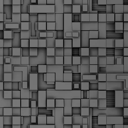
α
δ
α
Τ
ε
Π
ε
δ
F
►
F