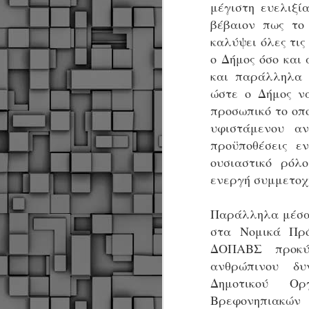
μέγιστη ευελιξί
βέβαιον πως το
καλύψει όλες τις
Σ
ο Δήμος όσο και 
ε
Δ
και παράλληλα 
α
ώστε ο Δήμος να
Π
προσωπικό το οπ
Δ
M
υφιστάμενου αν
προϋποθέσεις ε
ουσιαστικό ρόλ
Δ
ενεργή συμμετοχή
τ
έ
Παράλληλα μέσα 
στα Νομικά Πρό
ΔΟΠΑΒΣ προκύπ
ανθρώπινου δυ
M
Δημοτικού Ορ
Βρεφονηπιακώ