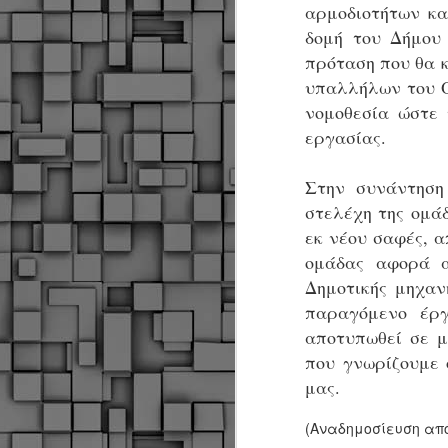
Σ
αρμοδιοτήτων κα
σ
δομή του Δήμου
φ
πρόταση που θα κ
α
μ
υπαλλήλων του Ο
φ
νομοθεσία ώστε 
δ
εργασίας.
M
Στην συνάντηση
στελέχη της ομά
Θ
εκ νέου σαφές, α
ο
ομάδας αφορά α
Δημοτικής μηχαν
«
δ
παραγόμενο έρ
ε
αποτυπωθεί σε μ
που γνωρίζουμε 
μας.
M
(Αναδημοσίευση από :