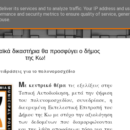
eliver its services and to analyze traffic. Your IP address and u
Ό, τι συμβαίνει γύρω από τη Δημοτική Αστυνομία, την τοπική αυτ
ormance and security metrics to ensure quality of service, gene
buse.
Άργος - Δη
ϊκά δικαστήρια θα προσφύγει ο δήμος
JUL
της Κω!
Με σκούτε
29
προσωπικό
ντιδράσεις για το πολυνομοσχέδιο
αρμοδιότη
Μ
ε κεντρικό θέμα
Ξεκινά επίσημα η λειτο
τις εξελίξεις στην
Τοπική Αυτοδιοίκηση, μετά την ψήφιση
Η Δημοτική Αστυνομία σ
του πολυνομοσχεδίου, συνεδρίασε, η
καθώς από την 1η Αυγού
επιχειρησιακή λειτουργ
διευρυμένη Εκτελεστική Επιτροπή του
παρουσία του Δήμου στου
Δήμου της Κω με στόχο την αξιολόγηση
χώρους.
των δεδομένων που διαμορφώνονται
και την λήψη αποφάσεων τόσο για την
Η νέα υπηρεσία θα στε