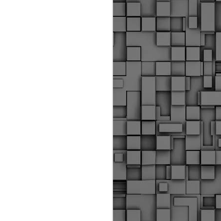
ύς αστυνομικούς, οι οποίοι έχουν
οβλεπόμενη εκπαίδευσή τους και
βουν καθήκοντα.
ιμασίας, ο Δήμος παρέλαβε τρία
 τα οποία θα χρησιμοποιούνται για
καθημερινές μετακινήσεις των
.
Δημοτική Αστυνομία
MAY
Θεσσαλονίκης:
25