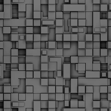
Με την απόφαση αυτή, το ΣτΕ απορρίπτει οριστικά τις
ξιώσεις των δημοσίων υπαλλήλων για επαναφορά των
ώρων, επικυρώνοντας την τρέχουσα κατάσταση παρά τις
ντιδράσεις της ΑΔΕΔΥ
ο ΣτΕ απέρριψε οριστικά την προσφυγή της ΑΔΕΔΥ και ενός
κπαιδευτικού για την επαναφορά των δώρων Χριστουγέννων,
άσχα και θερινής άδειας (13ος και 14ος μισθός) στους
ργαζόμενους του δημόσιου τομέα, κλείνοντας μια μακρά
ιαμάχη δεκαετιών που αφορούσε τις μνημονιακές περικοπές.
Εγγύκλιος ΥΠ.ΕΣ: Προκήρυξη 1Κ/2024 -
EB
Γνωστοποίηση έκδοσης οριστικών αποτελεσμάτων –
4
Παροχή οδηγιών.
 Δείτε/κατεβάστε την πολυαναμενόμενη εγκύκλιο του Υπ.
Με διαρροή 2 μέρες πριν την στάση εργασίας
EB
ενημερώνει το ΣτΕ για την απόρριψη της επαναφοράς
1