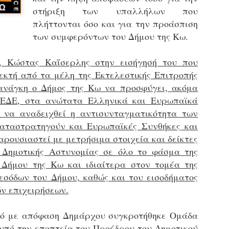
εκπαιδευμένους δημοτικο
στήριξη των υπαλλήλων που
ήδη ολοκληρώσει την πρ
πλήττονται όσο και για την προάσπιση
είναι έτοιμοι να αναλά
των συμφερόντων του Δήμου της Κω.
Στο πλαίσιο της προετο
ολοκαίνουργια σκούτερ,
 Κώστας Καΐσερλης στην εισήγησή του που
τις περιπολίες και τις 
εκτή από τα μέλη της Εκτελεστικής Επιτροπής
στελεχών της υπηρεσίας
ανάγκη ο Δήμος της Κω να προσφύγει, ακόμα
ΚΕΔΕ, στα ανώτατα Ελληνικά και Ευρωπαϊκά
 να αναδειχθεί η αντισυνταγματικότητα των
αταστρατηγούν και Ευρωπαϊκές Συνθήκες και
ρουσιαστεί με μετρήσιμα στοιχεία και δείκτες
 Δημοτικής Αστυνομίας σε όλο το φάσμα της
 Δήμου της Κω και ιδιαίτερα στον τομέα της
εσόδων του Δήμου, καθώς και του εισοδήματος
ν επιχειρήσεων.
τό με απόφαση Δημάρχου συγκροτήθηκε Ομάδα
Απολογισμός των
Δημοτική Αστυνομία
JUN
JUN
 υπό την εποπτεία του Προέδρου του Δημοτικού
ελέγχων σε ιδιοκτήτες
Θεσσαλονίκης: Ένταση
4
4