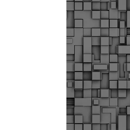
Διοικητικά πρόστιμα
ύψους 11.350€ σε
εργολάβους για
παραβάσεις σε έργα
Ο.Κ.Ω
Η Δημοτική Αστυνομία
Θεσσαλονίκης βεβαίωσε κατά
τις προηγούμενες ημέρες
πρόστιμα για 11 διοικητικές
παραβάσεις που έλαβαν
χώρα κατά τη διάρκεια
εργασιών από εργολαβικά
συνεργεία και οι οποίες
αφορούσαν εκτέλεση
εργασιών χωρίς νόμιμη
σήμανση και στην απόθεση
υλικών – εργαλείων εκτός του
προβλεπόμενου εργοταξίου.