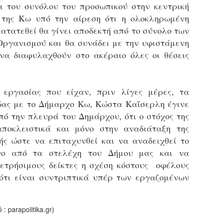
υνεχίζονται οι ορκωμοσίες των νέων Δημοτικών Αστυνομικών
ι του συνόλου του προσωπικού στην κεντρική
ε δήμους της χώρας. Το Dimastin, αναζητεί σχετικό
 της Κω υπό την αίρεση ότι η ολοκληρωμένη
ωτογραφικό υλικό στο διαδίκτυο και σας το παρουσιάζει σε
ατατεθεί θα γίνει αποδεκτή από το σύνολο των
υτή την ανάρτηση. Επίσης, σας καλούμε, αν διαπιστώσετε ότι
ας έχουν "ξεφύγει" ορκωμοσίες, μπορείτε να στέλνετε το
ργανισμού και θα συνάδει με την υφιστάμενη
ωτογραφικό τους υλικό στο dimasthes@gmail.gr ώστε να το
να διαφυλαχθούν στο ακέραιο όλες οι θέσεις
ημοσιεύουμε εδώ, άμεσα.
Θεσσαλονίκη: Ορκίστηκαν οι 75 νέοι δημοτικοί
AR
 εργασίας που είχαν, πριν λίγες μέρες, τα
αστυνομικοί – Τι τους ζήτησε ο Αγγελούδης
18
δας με το Δήμαρχο Κω, Κώστα Καΐσερλη έγινε
Ενισχύεται το έργο της δημοτικής αστυνομίας στο δήμο
εσσαλονίκης καθώς το πρωί της Τετάρτης 18 Μαρτίου
πό την πλευρά του Δημάρχου, ότι ο στόχος της
ρκίστηκαν οι 75 νέοι δημοτικοί αστυνομικοί.
ποκλειστικά και μόνο στην αναδιάταξη της
ής ώστε να επιταχυνθεί και να αναδειχθεί το
Με αυτούς, σε λίγους μήνες αποκτά ένα ισχυρό σώμα η
ημοτική αστυνομία. Θα είναι πιο κοντά στον πολίτη. Είχα την
γο από τα στελέχη του Δήμου μας και να
υκαιρία να είμαι σήμερα στην ορκωμοσία τους.
ετρήσιμους δείκτες η σχέση κόστους  οφέλους
ότι είναι συντριπτικά υπέρ των εργαζομένων
Ξεκίνησαν εδώ και μια εβδομάδα οι αφίξεις των
AR
νεοπροσληφθέντων Δημοτικών Αστυνομικών στους
17
 parapolitika.gr)
δήμους και οι ορκωμοσίες τους - Πλήρες