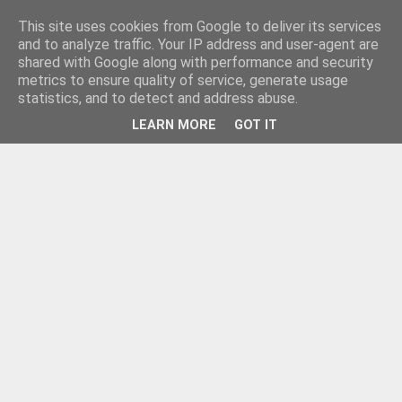
This site uses cookies from Google to deliver its services
and to analyze traffic. Your IP address and user-agent are
shared with Google along with performance and security
metrics to ensure quality of service, generate usage
statistics, and to detect and address abuse.
LEARN MORE
GOT IT