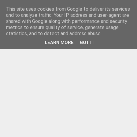
This site uses cookies from Google to deliver its services
and to analyze traffic. Your IP address and user-agent are
shared with Google along with performance and security
metrics to ensure quality of service, generate usage
statistics, and to detect and address abuse.
LEARN MORE
GOT IT