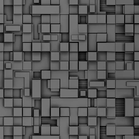
α
δ
α
Τ
ε
Π
ε
δ
F
►
F