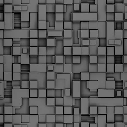
Φωτογραφικό ρεπορτάζ
εγάλες μέρες ζει ο "οργανισμός" της Δημοτικής Αστυνομίας!
α θυμίσουμε ότι κανονικές προσλήψεις στην Δημοτική
στυνομία έχουν να γίνουν από το 2010. Δεκαέξι ολόκληρα
ρόνια! Και βέβαια, ακόμη και με αυτές τις προσλήψεις, δεν
τάνουμε ούτε τα 2/3 των Δημοτικών Αστυνομικών που
πηρετούσαν το 2013 προ της κατάργησης της υπηρεσίας με
πόφαση του σημερινού πρωθυπουργού Κυριάκου Μητσοτάκη. Ας
ναι...
Δημοτική Αστυνομία Θεσσαλονίκης: Διμηνιαίος
AR
απολογισμός ελέγχων τήρησης νομοθεσίας
2
δεσποζόμενων Ζώων συντροφιάς
ον απολογισμό των δράσεων ελέγχου για τα ζώα συντροφιάς
ατά το δίμηνο Ιανουαρίου – Φεβρουαρίου 2026 παρουσιάζει η
ημοτική Αστυνομία Θεσσαλονίκης, με στόχο την προστασία των
ώων και την ομαλή συμβίωση στην πόλη.
ΣτΕ: Οριστική απόρριψη της επαναφοράς του 13ου
EB
και 14ου μισθού για τους δημοσίους υπαλλήλους
18