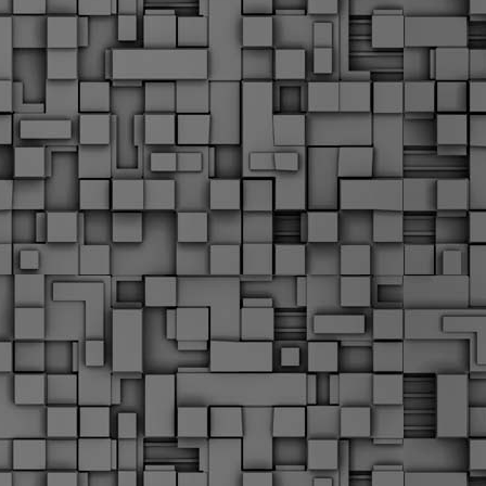
Μ
Ν
Α
χ
φ
υ
α
εί
M
Τ
κ
Δ
ζ
F