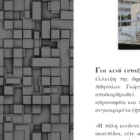
Γ
ια κενό ευτα
έλλειψη της δη
Αθηναίων Γιώρ
αποδιαρθρωθεί
απρονοησία και 
συγκεκριμένο ζή
«Η πόλη κινδυνε
σκουπίδια, είτε
Δήμος Κοζάνης :
JUN
Αναμνηστικά
7