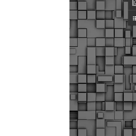
ύς αστυνομικούς, οι οποίοι έχουν
οβλεπόμενη εκπαίδευσή τους και
βουν καθήκοντα.
ιμασίας, ο Δήμος παρέλαβε τρία
 τα οποία θα χρησιμοποιούνται για
καθημερινές μετακινήσεις των
.
Δημοτική Αστυνομία
MAY
Θεσσαλονίκης:
25