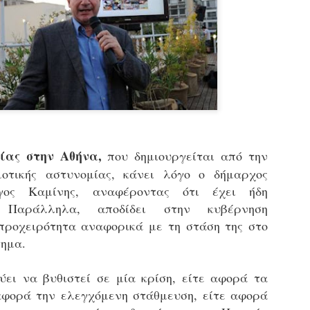
εκπαιδευμένους δημοτικο
ήδη ολοκληρώσει την πρ
είναι έτοιμοι να αναλά
Στο πλαίσιο της προετο
ολοκαίνουργια σκούτερ,
τις περιπολίες και τις 
στελεχών της υπηρεσίας
ξίας στην Αθήνα,
που δημιουργείται από την
μοτικής αστυνομίας, κάνει λόγο ο δήμαρχος
γος Καμίνης, αναφέροντας ότι έχει ήδη
. Παράλληλα, αποδίδει στην κυβέρνηση
προχειρότητα αναφορικά με τη στάση της στο
τημα.
ύει να βυθιστεί σε μία κρίση, είτε αφορά τα
 αφορά την ελεγχόμενη στάθμευση, είτε αφορά
Απολογισμός των
Δημοτική Αστυνομία
JUN
JUN
ελέγχων σε ιδιοκτήτες
Θεσσαλονίκης: Ένταση
4
4