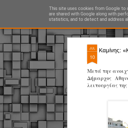
ΔΗΜΟΤΙΚΗ ΑΣΤΥΝΟΜΙΑ, τα νέα!
This site uses cookies from Google to d
are shared with Google along with perf
statistics, and to detect and address a
Magazine
Pages
JUL
Καμίνης: «
10
Μετά την ανοιχτ
Δήμαρχος Αθην
λειτουργίας της