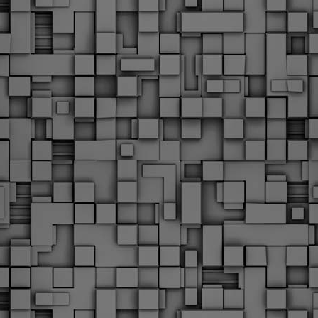
Με την απόφαση αυτή, το ΣτΕ απορρίπτει οριστικά τις
ξιώσεις των δημοσίων υπαλλήλων για επαναφορά των
ώρων, επικυρώνοντας την τρέχουσα κατάσταση παρά τις
ντιδράσεις της ΑΔΕΔΥ
ο ΣτΕ απέρριψε οριστικά την προσφυγή της ΑΔΕΔΥ και ενός
κπαιδευτικού για την επαναφορά των δώρων Χριστουγέννων,
άσχα και θερινής άδειας (13ος και 14ος μισθός) στους
ργαζόμενους του δημόσιου τομέα, κλείνοντας μια μακρά
ιαμάχη δεκαετιών που αφορούσε τις μνημονιακές περικοπές.
Εγγύκλιος ΥΠ.ΕΣ: Προκήρυξη 1Κ/2024 -
EB
Γνωστοποίηση έκδοσης οριστικών αποτελεσμάτων –
4
Παροχή οδηγιών.
 Δείτε/κατεβάστε την πολυαναμενόμενη εγκύκλιο του Υπ.
Με διαρροή 2 μέρες πριν την στάση εργασίας
EB
ενημερώνει το ΣτΕ για την απόρριψη της επαναφοράς
1