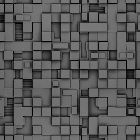
υνεχίζονται οι ορκωμοσίες των νέων Δημοτικών Αστυνομικών
ε δήμους της χώρας. Το Dimastin, αναζητεί σχετικό
ωτογραφικό υλικό στο διαδίκτυο και σας το παρουσιάζει σε
υτή την ανάρτηση. Επίσης, σας καλούμε, αν διαπιστώσετε ότι
ας έχουν "ξεφύγει" ορκωμοσίες, μπορείτε να στέλνετε το
ωτογραφικό τους υλικό στο dimasthes@gmail.gr ώστε να το
ημοσιεύουμε εδώ, άμεσα.
Θεσσαλονίκη: Ορκίστηκαν οι 75 νέοι δημοτικοί
AR
αστυνομικοί – Τι τους ζήτησε ο Αγγελούδης
18
Ενισχύεται το έργο της δημοτικής αστυνομίας στο δήμο
εσσαλονίκης καθώς το πρωί της Τετάρτης 18 Μαρτίου
ρκίστηκαν οι 75 νέοι δημοτικοί αστυνομικοί.
Με αυτούς, σε λίγους μήνες αποκτά ένα ισχυρό σώμα η
ημοτική αστυνομία. Θα είναι πιο κοντά στον πολίτη. Είχα την
υκαιρία να είμαι σήμερα στην ορκωμοσία τους.
Ξεκίνησαν εδώ και μια εβδομάδα οι αφίξεις των
AR
νεοπροσληφθέντων Δημοτικών Αστυνομικών στους
17
δήμους και οι ορκωμοσίες τους - Πλήρες