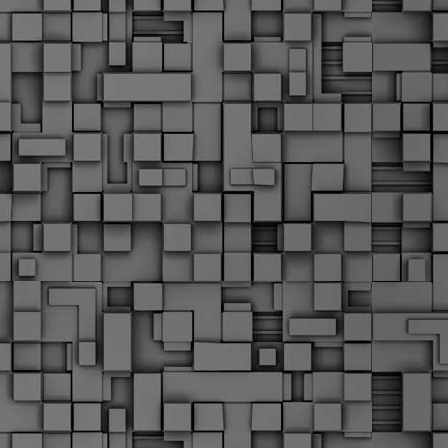
Σ
σ
φ
α
μ
φ
δ
M
Θ
ο
«
δ
ε
M