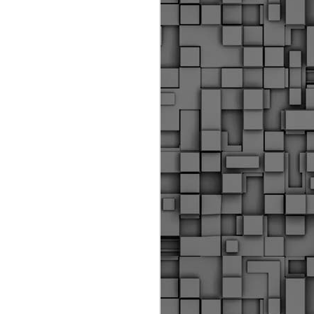
Διοικητικά πρόστιμα
ύψους 11.350€ σε
εργολάβους για
παραβάσεις σε έργα
Ο.Κ.Ω
Η Δημοτική Αστυνομία
Θεσσαλονίκης βεβαίωσε κατά
τις προηγούμενες ημέρες
πρόστιμα για 11 διοικητικές
παραβάσεις που έλαβαν
χώρα κατά τη διάρκεια
εργασιών από εργολαβικά
συνεργεία και οι οποίες
αφορούσαν εκτέλεση
εργασιών χωρίς νόμιμη
σήμανση και στην απόθεση
υλικών – εργαλείων εκτός του
προβλεπόμενου εργοταξίου.